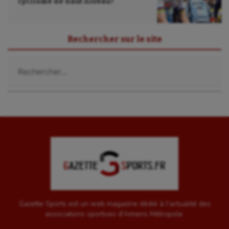
cyclisme de haut niveau?
UNSS
Voile
Rechercher sur le site
Wakeboard
Rechercher :
Water-polo
Gazette Sports est un web magazine dédié à l'actualité des
associations sportives d'Amiens Métropole.