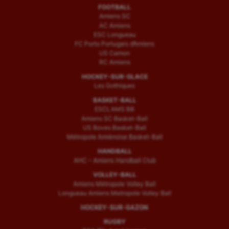
FOOTBALL
Amiens SC
AC Amiens
ESC Longueau
FC Porto Portugais d’Amiens
US Camon
RC Amiens
HOCKEY-SUR-GLACE
Les Gothiques
BASKET-BALL
ESCLAMS BB
Amiens SC Basket-Ball
US Boves Basket-Ball
Métropole Amiénoise Basket-Ball
HANDBALL
AHC – Amiens Handball Club
VOLLEY-BALL
Amiens Métropole Volley Ball
Longueau Amiens Metropole Volley Ball
HOCKEY-SUR-GAZON
RUGBY