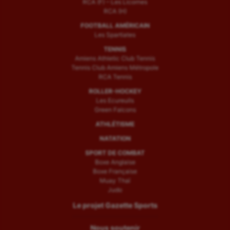
RCA (F) – Les Licornes
RCA (H)
FOOTBALL AMÉRICAIN
Les Spartiates
TENNIS
Amiens Athletic Club Tennis
Tennis Club Amiens Métropole
RCA Tennis
ROLLER-HOCKEY
Les Ecureuils
Green Falcons
ATHLÉTISME
NATATION
SPORT DE COMBAT
Boxe Anglaise
Boxe Française
Muay Thaï
Judo
Le projet Gazette Sports
Nous soutenir