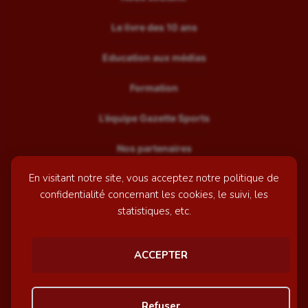
Le livre des 10 ans
Education aux médias
Formation
L’équipe Gazette Sports
Nos partenaires
En visitant notre site, vous acceptez notre politique de
Recrutement
confidentialité concernant les cookies, le suivi, les
Mentions légales
statistiques, etc.
Contactez-nous
ACCEPTER
© GazetteSports - 2026 | Site internet réalisé par
l'agence
Refuser