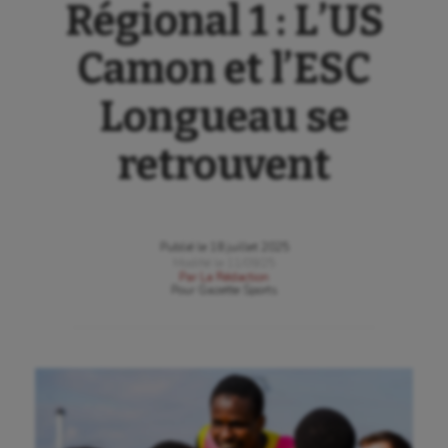
Régional 1 : L’US
Camon et l’ESC
Longueau se
retrouvent
Publié le
18 juillet 2025
Modifié le
11/09/25
Par
La Rédaction
Pour
Gazette Sports