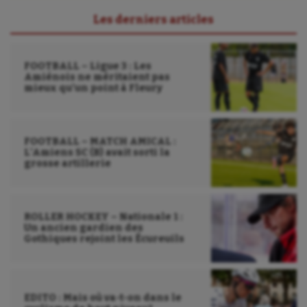
Sarbacane
Les derniers articles
Sauvetage sportif
FOOTBALL – Ligue 3 : Les
Sport adapté
Amiénois ne méritaient pas
mieux qu’un point à Fleury
Sport handicap
Sport santé
FOOTBALL – MATCH AMICAL :
L’Amiens SC (B) avait sorti la
Sport-entreprise
grosse artillerie
Sport-santé
Tir
ROLLER HOCKEY – Nationale 1 :
Un ancien gardien des
Tir à l'arc
Gothiques rejoint les Écureuils
Triathlon
Ultimate frisbee
EDITO : Mais où va-t-on dans le