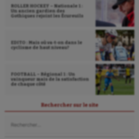
ROLLER HOCKEY – Nationale 1 :
Plongée
Un ancien gardien des
Gothiques rejoint les Écureuils
Randonnée / Marche
Roller-derby
EDITO : Mais où va-t-on dans le
cyclisme de haut niveau?
Sarbacane
Sauvetage sportif
Sport adapté
FOOTBALL – Régional 1 : Un
vainqueur mais de la satisfaction
de chaque côté
Sport handicap
Sport santé
Rechercher sur le site
Sport-entreprise
Rechercher :
Sport-santé
Tir