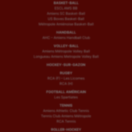
BASKET-BALL
ESCLAMS BB
Amiens SC Basket-Ball
US Boves Basket-Ball
Métropole Amiénoise Basket-Ball
HANDBALL
AHC – Amiens Handball Club
VOLLEY-BALL
Amiens Métropole Volley Ball
Longueau Amiens Metropole Volley Ball
HOCKEY-SUR-GAZON
RUGBY
RCA (F) – Les Licornes
RCA (H)
FOOTBALL AMÉRICAIN
Les Spartiates
TENNIS
Amiens Athletic Club Tennis
Tennis Club Amiens Métropole
RCA Tennis
ROLLER-HOCKEY