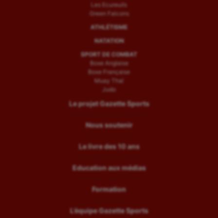
Les Ecureuils
Green Falcons
ATHLÉTISME
NATATION
SPORT DE COMBAT
Boxe Anglaise
Boxe Française
Muay Thaï
Judo
Le projet Gazette Sports
Nous soutenir
Le livre des 10 ans
Education aux médias
Formation
L’équipe Gazette Sports