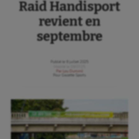
Raid Handisport
revient en
septembre
Publié le
9 juillet 2025
Modifié le
09/07/25
Par
Lou Duminil
Pour
Gazette Sports