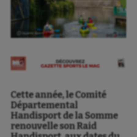
Ⓒ Gazette Sports
Aéronautique
Athlétisme
Auto
Aviron
Cette année, le Comité
Balle à la main
Départemental
Ballon au poing
Handisport de la Somme
Baseball
renouvelle son Raid
Billard
Handisport, aux dates du