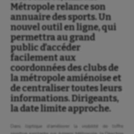
Aviron
Métropole relance son
Balle à la main
annuaire des sports. Un
Ballon au poing
nouvel outil en ligne, qui
permettra au grand
Baseball
public d’accéder
Billard
facilement aux
Boules lyonnaises
coordonnées des clubs de
Canoë-kayak
la métropole amiénoise et
Cerf Volant
de centraliser toutes leurs
informations. Dirigeants,
Cheerleading
la date limite approche.
Course à pied
Crossfit
Dans l’optique d’améliorer la visibilité de l’offre
Cyclisme
sportive existante sur Amiens Métropole, la Direction