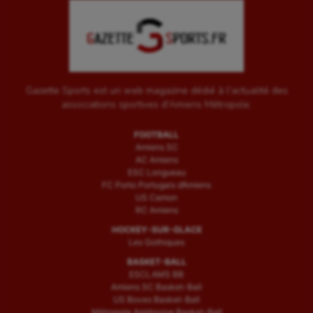
Water-polo
Gazette Sports est un web magazine dédié à l'actualité des
associations sportives d'Amiens Métropole.
FOOTBALL
Amiens SC
AC Amiens
ESC Longueau
FC Porto Portugais d’Amiens
US Camon
RC Amiens
HOCKEY-SUR-GLACE
Les Gothiques
BASKET-BALL
ESCLAMS BB
Amiens SC Basket-Ball
US Boves Basket-Ball
Métropole Amiénoise Basket-Ball