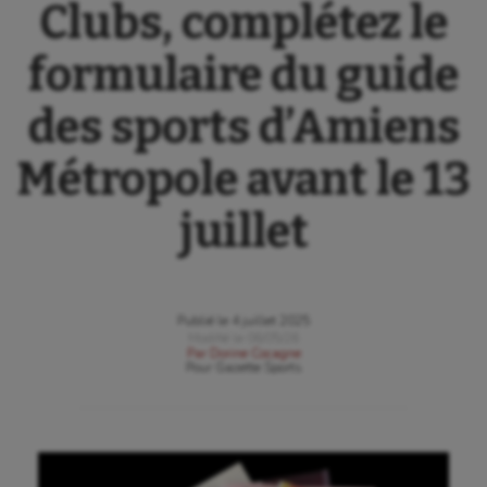
Clubs, complétez le
formulaire du guide
des sports d’Amiens
Métropole avant le 13
juillet
Publié le
4 juillet 2025
Modifié le
06/05/26
Par
Dorine Cocagne
Pour
Gazette Sports