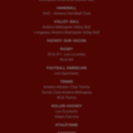
HANDBALL
AHC – Amiens Handball Club
VOLLEY-BALL
Amiens Métropole Volley Ball
Longueau Amiens Metropole Volley Ball
HOCKEY-SUR-GAZON
RUGBY
RCA (F) – Les Licornes
RCA (H)
FOOTBALL AMÉRICAIN
Les Spartiates
TENNIS
Amiens Athletic Club Tennis
Tennis Club Amiens Métropole
RCA Tennis
ROLLER-HOCKEY
Les Ecureuils
Green Falcons
ATHLÉTISME