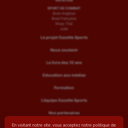
NATATION
SPORT DE COMBAT
Boxe Anglaise
Boxe Française
Muay Thaï
Judo
Le projet Gazette Sports
Nous soutenir
Le livre des 10 ans
Education aux médias
Formation
L’équipe Gazette Sports
Nos partenaires
En visitant notre site, vous acceptez notre politique de
Recrutement