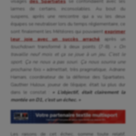
visages
des Spartiates
se confondaient avec les
larmes de certains, inconsolables. Au bout du
suspens, après une rencontre qui a vu les deux
équipes se neutraliser lors du temps réglementaire, ce
sont finalement les Météores qui pouvaient
exprimer
leur joie avec un succès arraché
après un
touchdown
transformé à deux points (7-8).
« On
travaille neuf mois et ça se joue à un jeu. C’est le
sport. Ça ne nous a pas souri. Ça nous sourira une
prochaine fois »
admettait, très pragmatique, Adnane
Aéronautique
Hamani, coordinateur de la défense des Spartiates.
Gauthier Huloux, joueur de l’équipe, était lui plus dur
Athlétisme
dans le constat :
« L’objectif, était clairement la
Auto
montée en D1, c’est un échec. »
Aviron
Balle à la main
Les raisons de cet échec, somme toute relatif,
Ballon au poing