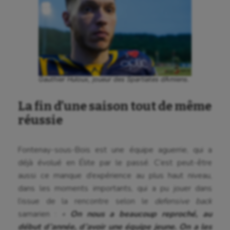
Escalade
Escrime
Fitness
Flag football
Gauthier Huloux, joueur des Spartiates d’Amiens.
Football américain
La fin d’une saison tout de même
Futsal
réussie
Golf
Fontenay-sous-Bois est une équipe aguerrie, qui a
Gymnastique
déjà évolué en Élite par le passé. C’est peut-être
aussi ce manque d’expérience au plus haut niveau,
Gymnastique rythmique
dans les moments importants, qui a pu jouer dans
Haltérophilie
l’issue de la rencontre selon le
defensive back
samarien :
«
On nous a beaucoup reproché, au
Handisport
début d’année, d’avoir une équipe jeune. On a les