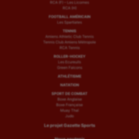
RCA (F) – Les Licornes
RCA (H)
FOOTBALL AMÉRICAIN
Les Spartiates
TENNIS
Amiens Athletic Club Tennis
Tennis Club Amiens Métropole
RCA Tennis
ROLLER-HOCKEY
Les Ecureuils
Green Falcons
ATHLÉTISME
NATATION
SPORT DE COMBAT
Boxe Anglaise
Boxe Française
Muay Thaï
Judo
Le projet Gazette Sports
Nous soutenir