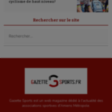
cyclisme de haut niveau?
Rechercher sur le site
Rechercher :
Gazette Sports est un web magazine dédié à l'actualité des
associations sportives d'Amiens Métropole.