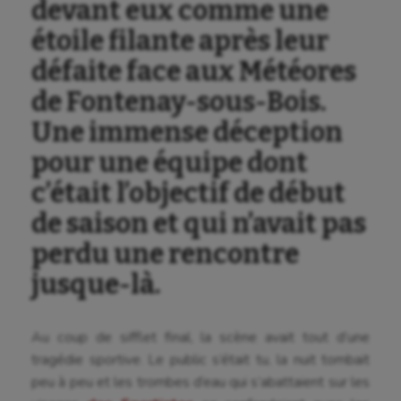
devant eux comme une
étoile filante après leur
défaite face aux Météores
de Fontenay-sous-Bois.
Une immense déception
pour une équipe dont
c’était l’objectif de début
de saison et qui n’avait pas
perdu une rencontre
jusque-là.
Au coup de sifflet final, la scène avait tout d’une
tragédie sportive. Le public s’était tu, la nuit tombait
peu à peu et les trombes d’eau qui s’abattaient sur les