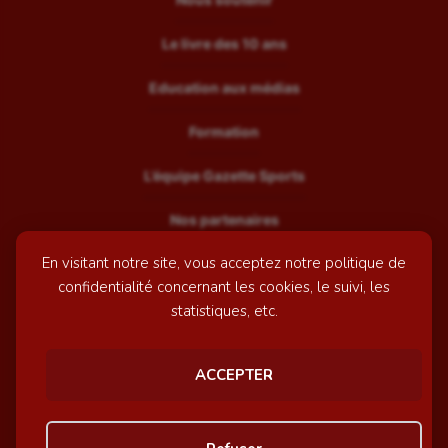
Le livre des 10 ans
Education aux médias
Formation
L’équipe Gazette Sports
Nos partenaires
En visitant notre site, vous acceptez notre politique de
Recrutement
confidentialité concernant les cookies, le suivi, les
Mentions légales
statistiques, etc.
Contactez-nous
ACCEPTER
© GazetteSports - 2026 | Site internet réalisé par
l'agence