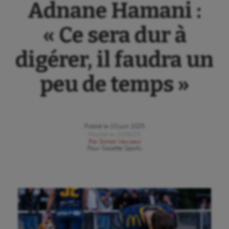
Adnane Hamani :
« Ce sera dur à
digérer, il faudra un
peu de temps »
Publié le
10 juin 2025
Modifié le
10/06/25
Par
Simon Vasseur
Pour
Gazette Sports