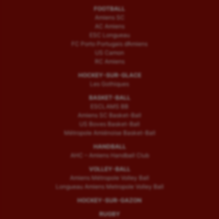
FOOTBALL
Amiens SC
AC Amiens
ESC Longueau
FC Porto Portugais d’Amiens
US Camon
RC Amiens
HOCKEY-SUR-GLACE
Les Gothiques
BASKET-BALL
ESCLAMS BB
Amiens SC Basket-Ball
US Boves Basket-Ball
Métropole Amiénoise Basket-Ball
HANDBALL
AHC – Amiens Handball Club
VOLLEY-BALL
Amiens Métropole Volley Ball
Longueau Amiens Metropole Volley Ball
HOCKEY-SUR-GAZON
RUGBY