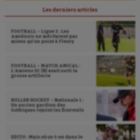
Les derniers articles
FOOTBALL – Ligue 3 : Les
Amiénois ne méritaient pas
mieux qu’un point à Fleury
FOOTBALL – MATCH AMICAL :
L’Amiens SC (B) avait sorti la
grosse artillerie
ROLLER HOCKEY – Nationale 1 :
Un ancien gardien des
Gothiques rejoint les Écureuils
EDITO : Mais où va-t-on dans le