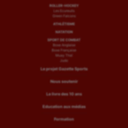
ROLLER-HOCKEY
Les Ecureuils
Green Falcons
ATHLÉTISME
NATATION
SPORT DE COMBAT
Boxe Anglaise
Boxe Française
Muay Thaï
Judo
Le projet Gazette Sports
Nous soutenir
Le livre des 10 ans
Education aux médias
Formation