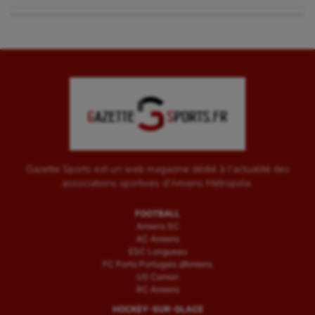
Tir
Tir à l'arc
Triathlon
Ultimate frisbee
UNSS
Voile
Gazette Sports est un web magazine dédié à l'actualité des
Wakeboard
associations sportives d'Amiens Métropole.
Water-polo
FOOTBALL
Amiens SC
AC Amiens
ESC Longueau
FC Porto Portugais d’Amiens
US Camon
RC Amiens
HOCKEY-SUR-GLACE