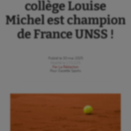
collège Louise
Michel est champion
de France UNSS !
Publié le
30 mai 2025
Modifié le
17/12/25
Par
La Rédaction
Pour
Gazette Sports