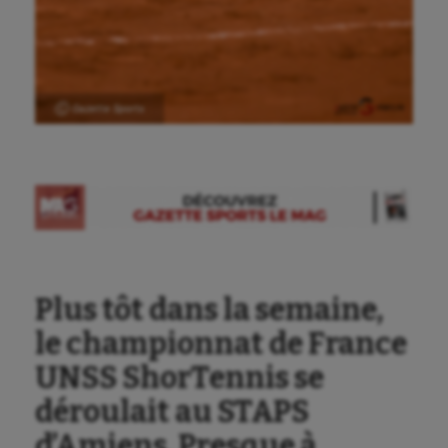
Ⓒ Gazette Sports
Aéronautique
Athlétisme
Auto
Aviron
Plus tôt dans la semaine,
Balle à la main
le championnat de France
Ballon au poing
UNSS ShorTennis se
Baseball
déroulait au STAPS
d’Amiens. Presque à
Billard