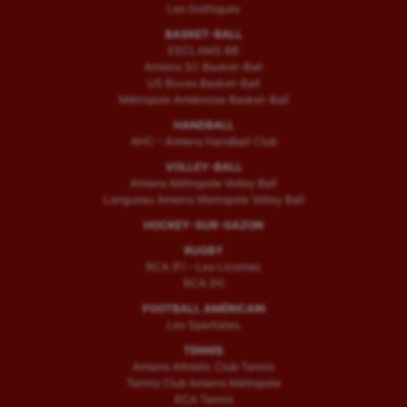
Les Gothiques
BASKET-BALL
ESCLAMS BB
Amiens SC Basket-Ball
US Boves Basket-Ball
Métropole Amiénoise Basket-Ball
HANDBALL
AHC – Amiens Handball Club
VOLLEY-BALL
Amiens Métropole Volley Ball
Longueau Amiens Metropole Volley Ball
HOCKEY-SUR-GAZON
RUGBY
RCA (F) – Les Licornes
RCA (H)
FOOTBALL AMÉRICAIN
Les Spartiates
TENNIS
Amiens Athletic Club Tennis
Tennis Club Amiens Métropole
RCA Tennis