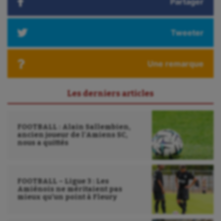
Partager
Outdoor
Paddle
Tweeter
Parkour
Une remarque
Patinage artistique
Pétanque
Les derniers articles
Plongée
Randonnée / Marche
FOOTBALL : Alain Sallembien,
ancien joueur de l’Amiens SC,
Roller-derby
nous a quittés
Sarbacane
FOOTBALL – Ligue 3 : Les
Sauvetage sportif
Amiénois ne méritaient pas
mieux qu’un point à Fleury
Sport adapté