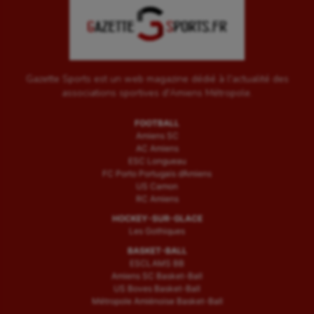
Gazette Sports est un web magazine dédié à l'actualité des
associations sportives d'Amiens Métropole.
FOOTBALL
Amiens SC
AC Amiens
ESC Longueau
FC Porto Portugais d’Amiens
US Camon
RC Amiens
HOCKEY-SUR-GLACE
Les Gothiques
BASKET-BALL
ESCLAMS BB
Amiens SC Basket-Ball
US Boves Basket-Ball
Métropole Amiénoise Basket-Ball