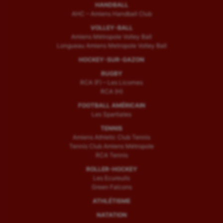
HANDBALL
AHC – Amiens Handball Club
VOLLEY-BALL
Amiens Métropole Volley Ball
Longueau Amiens Metropole Volley Ball
HOCKEY-SUR-GAZON
RUGBY
RCA (F) – Les Licornes
RCA (H)
FOOTBALL AMÉRICAIN
Les Spartiates
TENNIS
Amiens Athletic Club Tennis
Tennis Club Amiens Métropole
RCA Tennis
ROLLER-HOCKEY
Les Ecureuils
Green Falcons
ATHLÉTISME
NATATION