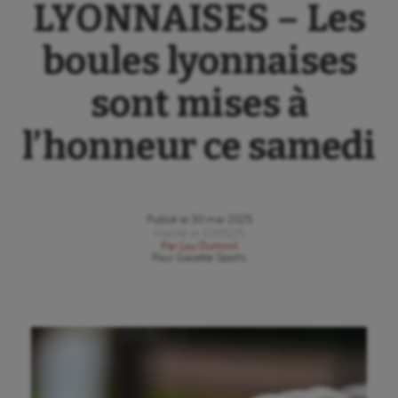
LYONNAISES – Les
boules lyonnaises
sont mises à
l’honneur ce samedi
Publié le
30 mai 2025
Modifié le
30/05/25
Par
Lou Duminil
Pour
Gazette Sports