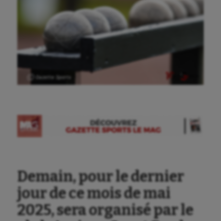
Ⓒ Gazette Sports
Aéronautique
Demain, pour le dernier
Athlétisme
jour de ce mois de mai
Auto
2025, sera organisé par le
Aviron