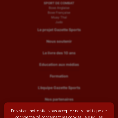
SPORT DE COMBAT
Boxe Anglaise
Boxe Française
Muay Thaï
Judo
Le projet Gazette Sports
Nous soutenir
Le livre des 10 ans
Education aux médias
Formation
L’équipe Gazette Sports
Nos partenaires
En visitant notre site, vous acceptez notre politique de
Recrutement
confidentialité concernant les cookies, le suivi, les