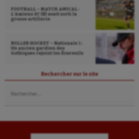
Sport handicap
FOOTBALL – MATCH AMICAL :
Sport santé
L’Amiens SC (B) avait sorti la
grosse artillerie
Sport-entreprise
Sport-santé
ROLLER HOCKEY – Nationale 1 :
Un ancien gardien des
Tir
Gothiques rejoint les Écureuils
Tir à l'arc
Rechercher sur le site
Triathlon
Rechercher :
Ultimate frisbee
UNSS
Voile
Wakeboard
Water-polo