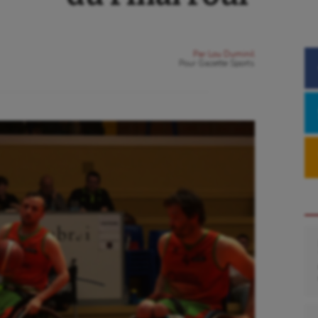
Par
Lou Duminil
Pour
Gazette Sports