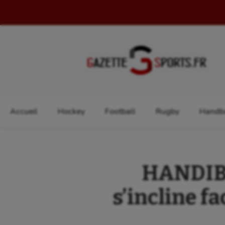
Rechercher :
Accueil
Hockey
Football
Rugby
Handba
HANDIBA
s’incline fa