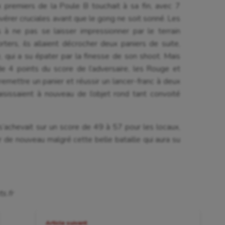
 premiers de la Poule B touchait à sa fin, avec 7
vérer cruciales avant que le gong ne soit sonné. Les
 à ne pas se laisser impressionner par le terrain
ters, ils allaient décrocher deux paniers de suite,
, qui a su épater par la finesse de son shoot. Mais
de 4 points du score de l’adversaire, les Rouge et
emettre un panier et réussir un lancer-franc à deux
aisissaient à nouveau de l’objet rond tant convoité
 s’achevait sur un score de 49 à 57 pour les locaux,
r de nouveau malgré cette belle bataille qui aura su
s.fr
Article suivant