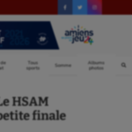
 de
Tous
Albums
Somme
at
sports
photos
 Le HSAM
petite finale