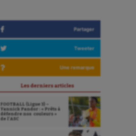
Partager
Tweeter
Une remarque
Les derniers articles
FOOTBALL (Ligue 3) –
Yannick Pandor : « Prêts à
défendre nos couleurs »
de l’ASC