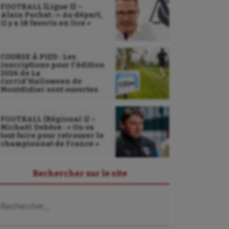
FOOTBALL (Ligue 3) –
Alain Pochat : « Au départ,
il y a 18 favoris en lice »
COURSE À PIED : Les
inscriptions pour l’édition
2026 de La
Corrid’Halloween de
Montdidier sont ouvertes
FOOTBALL (Régional 1) –
Michaël Debève : « On va
tout faire pour retrouver le
championnat de France »
Rechercher sur le site
chercher :