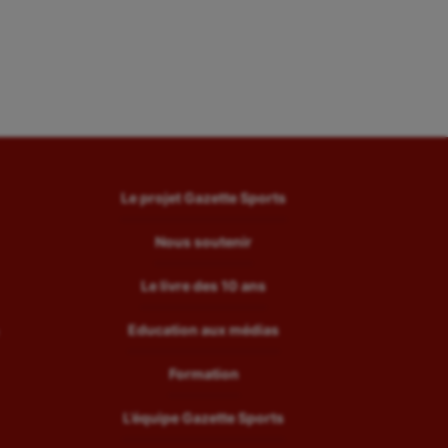
Le projet Gazette Sports
Nous soutenir
Le livre des 10 ans
Education aux médias
Formation
L’équipe Gazette Sports