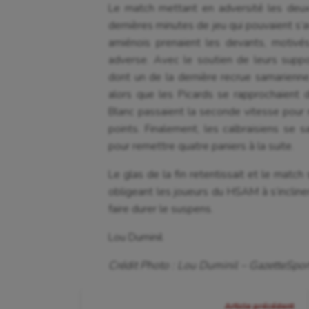
Le match mettant en adversité les deux
dernières minutes de jeu qui pouvaient s’a
amiénois prenaient les devants, motivés
adverse. Avec le soutien de leurs suppor
dont un de la dernière recrue samarienne
alors que les Picards se rapprochaient 
Blanc passaient la seconde vitesse pour r
points. Finalement, les calbraisiens se s
pour remettre quatre paniers à la suite.
Le glas de la fin retentissait et le match
obligeant les joueurs du HSAM à s’incline
faire durer le suspens.
Lou Duminil
Crédit Photo : Lou Duminil – GazetteSport
Navigation
Article précédent