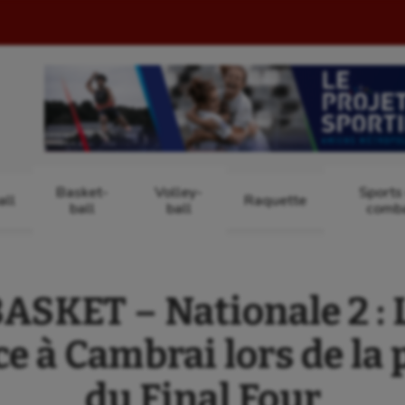
Basket-
Volley-
Sports
ll
Raquette
ball
ball
comb
SKET – Nationale 2 :
ce à Cambrai lors de la 
du Final Four