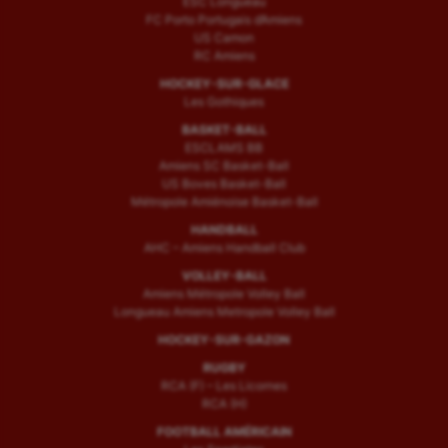
ESC Longueau
FC Porto Portugais d’Amiens
US Camon
RC Amiens
HOCKEY-SUR-GLACE
Les Gothiques
BASKET-BALL
ESCLAMS BB
Amiens SC Basket-Ball
US Boves Basket-Ball
Métropole Amiénoise Basket-Ball
HANDBALL
AHC – Amiens Handball Club
VOLLEY-BALL
Amiens Métropole Volley Ball
Longueau Amiens Metropole Volley Ball
HOCKEY-SUR-GAZON
RUGBY
RCA (F) – Les Licornes
RCA (H)
FOOTBALL AMÉRICAIN