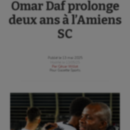
Omar Daf prolonge
deux ans à l’Amiens
SC
Publié le
13 mai 2025
Modifié le
13/05/25
Par
César Willot
Pour
Gazette Sports