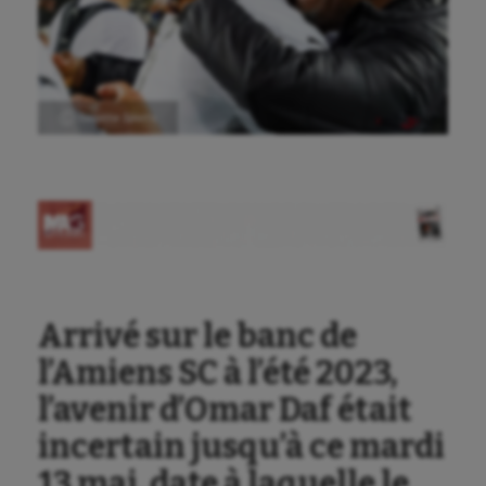
Ⓒ Gazette Sports
Aéronautique
Athlétisme
Auto
Arrivé sur le banc de
Aviron
l’Amiens SC à l’été 2023,
Balle à la main
l’avenir d’Omar Daf était
incertain jusqu’à ce mardi
Ballon au poing
13 mai, date à laquelle le