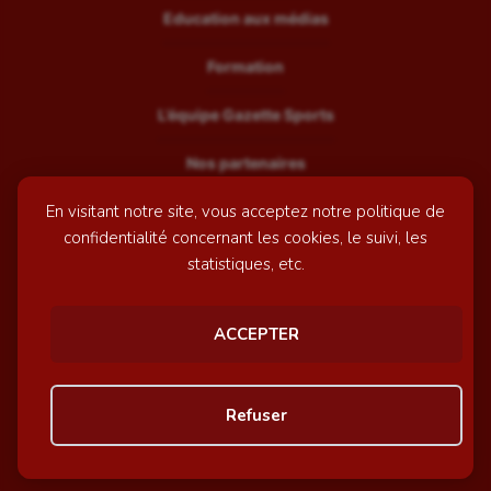
Education aux médias
Formation
L’équipe Gazette Sports
Nos partenaires
En visitant notre site, vous acceptez notre politique de
Recrutement
confidentialité concernant les cookies, le suivi, les
Mentions légales
statistiques, etc.
Contactez-nous
ACCEPTER
© GazetteSports - 2026 | Site internet réalisé par
l'agence
Refuser
Awelty
Personnaliser