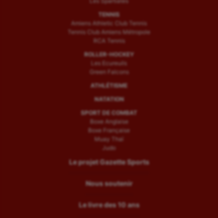
Les Spartiates
TENNIS
Amiens Athletic Club Tennis
Tennis Club Amiens Métropole
RCA Tennis
ROLLER-HOCKEY
Les Ecureuils
Green Falcons
ATHLÉTISME
NATATION
SPORT DE COMBAT
Boxe Anglaise
Boxe Française
Muay Thaï
Judo
Le projet Gazette Sports
Nous soutenir
Le livre des 10 ans