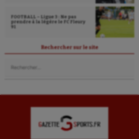
Ultimate frisbee
UNSS
FOOTBALL – Ligue 3 : Ne pas
prendre à la légère le FC Fleury
91
Voile
Wakeboard
Rechercher sur le site
Water-polo
Rechercher :