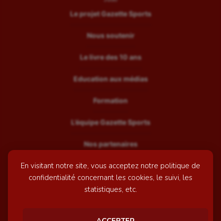
Le projet Gazette Sports
Nous soutenir
Le livre des 10 ans
Education aux médias
Formation
L’équipe Gazette Sports
Nos partenaires
En visitant notre site, vous acceptez notre politique de
Recrutement
confidentialité concernant les cookies, le suivi, les
Mentions légales
statistiques, etc.
Contactez-nous