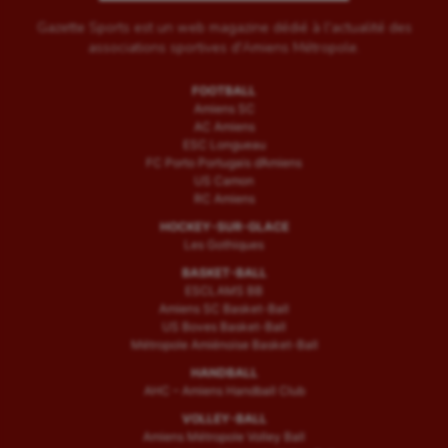
Gazette Sports est un web magazine dédié à l'actualité des
associations sportives d'Amiens Métropole.
FOOTBALL
Amiens SC
AC Amiens
ESC Longueau
FC Porto Portugais d’Amiens
US Camon
RC Amiens
HOCKEY-SUR-GLACE
Les Gothiques
BASKET-BALL
ESCLAMS BB
Amiens SC Basket-Ball
US Boves Basket-Ball
Métropole Amiénoise Basket-Ball
HANDBALL
AHC – Amiens Handball Club
VOLLEY-BALL
Amiens Métropole Volley Ball