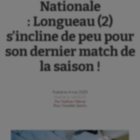
Nationale
: Longueau (2)
s’incline de peu pour
son dernier match de
la saison !
Publié le
4 mai 2025
Modifié le
04/05/25
Par
Nathan Mence
Pour
Gazette Sports