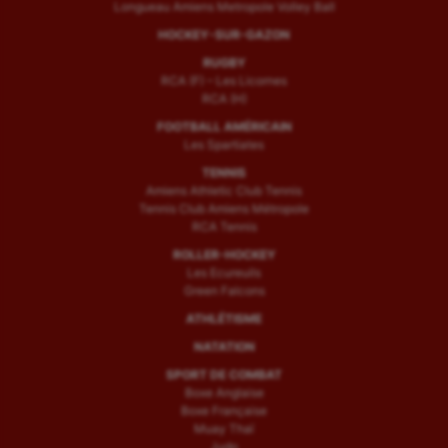
Longueau Amiens Metropole Volley Ball
HOCKEY-SUR-GAZON
RUGBY
RCA (F) – Les Licornes
RCA (H)
FOOTBALL AMÉRICAIN
Les Spartiates
TENNIS
Amiens Athletic Club Tennis
Tennis Club Amiens Métropole
RCA Tennis
ROLLER-HOCKEY
Les Ecureuils
Green Falcons
ATHLÉTISME
NATATION
SPORT DE COMBAT
Boxe Anglaise
Boxe Française
Muay Thaï
Judo