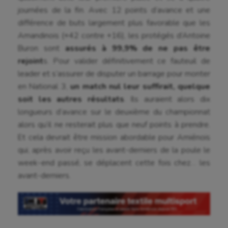
Boules lyonnaises
journées de la fin. Avec 12 points d’avance et une
différence de buts largement plus favorable que les
Canoë-kayak
Amandinois (+42 contre +16), les protégés d’Antoine
Cerf Volant
Buron sont
assurés à 99,9% de ne pas être
rejoint
s. Pour valider définitivement ce fauteuil de
Cheerleading
leader et s’assurer de disputer un barrage pour monter
en National 3,
un match nul leur suffirait, quelque
Course à pied
soit les autres résultats
. Ils auraient alors dix
Crossfit
longueurs d’avance sur le deuxième du championnat
alors qu’il ne resterait plus que neuf points à prendre.
Cyclisme
Et cela devrait être mission abordable pour Amiénois
Danse
qui, après avoir reçu les avant-derniers de la poule le
week-end passé, se déplacent cette fois chez… les
Equitation
avant-derniers.
Escalade
Escrime