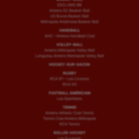
ESCLAMS BB
Amiens SC Basket-Ball
US Boves Basket-Ball
Métropole Amiénoise Basket-Ball
HANDBALL
AHC – Amiens Handball Club
VOLLEY-BALL
Amiens Métropole Volley Ball
Longueau Amiens Metropole Volley Ball
HOCKEY-SUR-GAZON
RUGBY
RCA (F) – Les Licornes
RCA (H)
FOOTBALL AMÉRICAIN
Les Spartiates
TENNIS
Amiens Athletic Club Tennis
Tennis Club Amiens Métropole
RCA Tennis
ROLLER-HOCKEY
Les Ecureuils