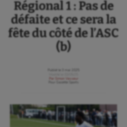
Régional 1 : Pas de
défaite et ce sera la
fête du côté de l’ASC
(b)
Publié le
3 mai 2025
Modifié le
03/05/25
Par
Simon Vasseur
Pour
Gazette Sports