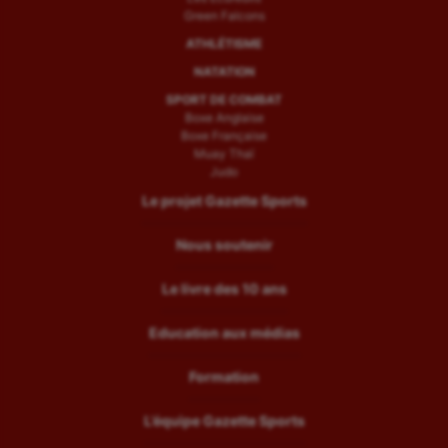
Green Falcons
ATHLÉTISME
NATATION
SPORT DE COMBAT
Boxe Anglaise
Boxe Française
Muay Thaï
Judo
Le projet Gazette Sports
Nous soutenir
Le livre des 10 ans
Education aux médias
Formation
L’équipe Gazette Sports