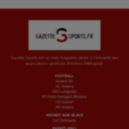
Gazette Sports est un web magazine dédié à l'actualité des
associations sportives d'Amiens Métropole.
FOOTBALL
Amiens SC
AC Amiens
ESC Longueau
FC Porto Portugais d’Amiens
US Camon
RC Amiens
HOCKEY-SUR-GLACE
Les Gothiques
BASKET-BALL