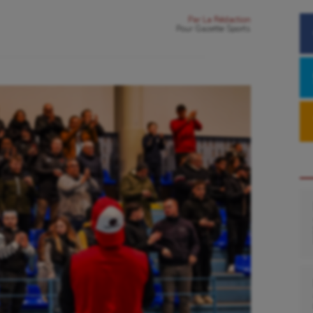
Par
La Rédaction
Pour
Gazette Sports