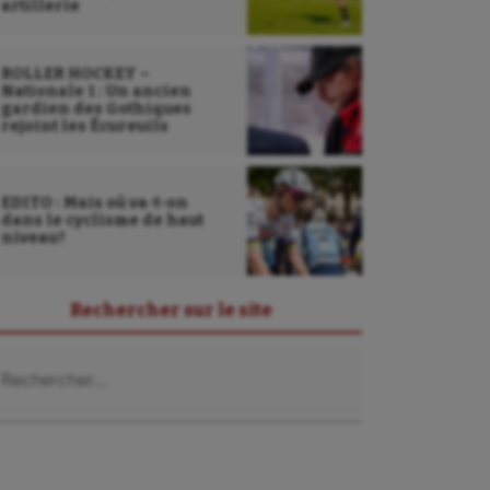
artillerie
ROLLER HOCKEY –
Nationale 1 : Un ancien
gardien des Gothiques
rejoint les Écureuils
EDITO : Mais où va-t-on
dans le cyclisme de haut
niveau?
Rechercher sur le site
chercher :
Sarbacane
Sauvetage sportif
Sport adapté