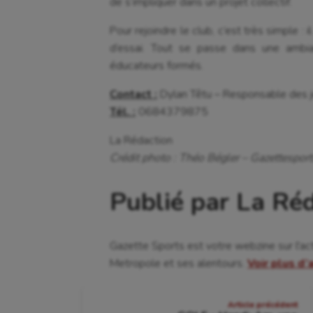
de s’impliquer dans un projet collectif.
Cyclisme
Jeux
Pour rejoindre le club, c’est très simple : 
d’essai. Tout se passe dans une ambia
éducateurs formés.
Contact :
Dylan Têtu – Responsable des j
Tél. :
0684379875
La Rédaction
Crédit photo : Théo Bégler – Gazettesport
Publié par La Ré
Gazette Sports est votre webzine sur l'ac
Metropole et ses alentours.
Voir plus d’
Navigation
Article précédent