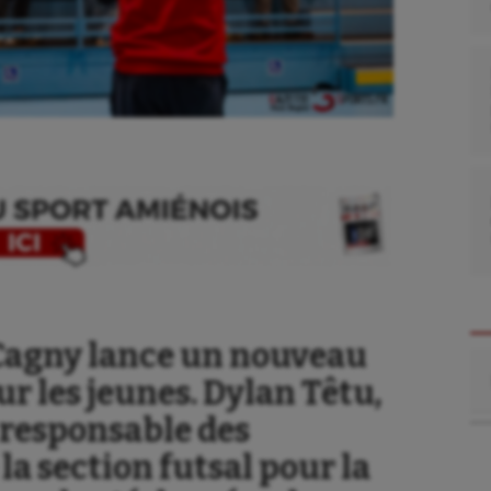
e Cagny lance un nouveau
Re
r les jeunes. Dylan Têtu,
se
Kayak-polo
esponsable des
tation
Korfbal
la section futsal pour la
lade
Longue paume