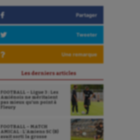
Partager
Tweeter
Une remarque
Les derniers articles
FOOTBALL – Ligue 3 : Les
Amiénois ne méritaient
pas mieux qu’un point à
Fleury
FOOTBALL – MATCH
AMICAL : L’Amiens SC (B)
avait sorti la grosse