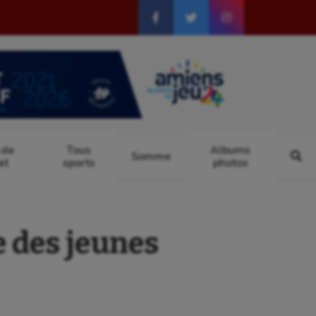
 de
Tous
Albums
Somme
at
sports
photos
e des jeunes