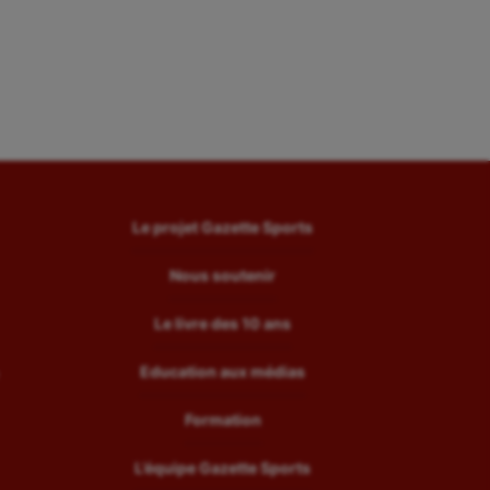
Le projet Gazette Sports
Nous soutenir
Le livre des 10 ans
Education aux médias
Formation
L’équipe Gazette Sports