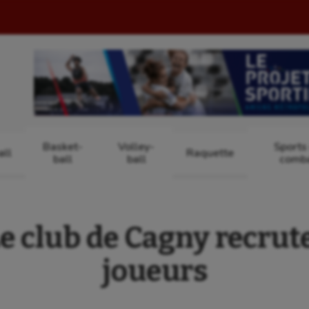
Basket-
Volley-
Sports
ll
Raquette
ball
ball
comb
 club de Cagny recrut
joueurs