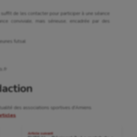
 Olympiques et Paralympiques
Roller-derby
il suffit de les contacter pour participer à une séance
nce conviviale, mais sérieuse, encadrée par des
eunes futsal
s.fr
daction
tualité des associations sportives d'Amiens
articles
Article suivant