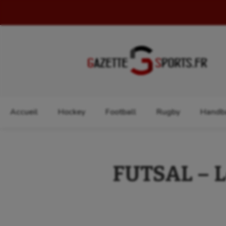
Rechercher :
Accueil
Hockey
Football
Rugby
Handba
FUTSAL – Le