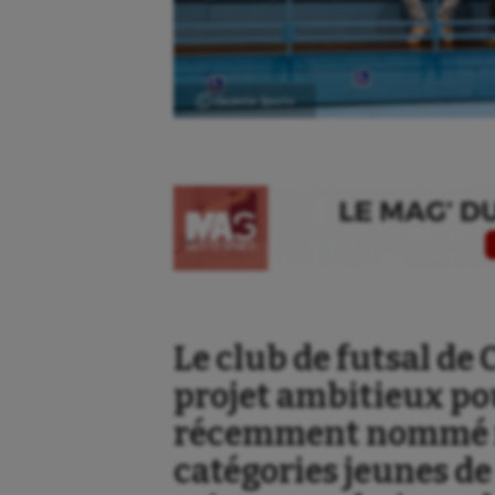
Ⓒ Gazette Sports
Le club de futsal d
projet ambitieux pou
Aéronautique
Dan
récemment nommé r
Athlétisme
Equi
catégories jeunes de 
Auto
Esca