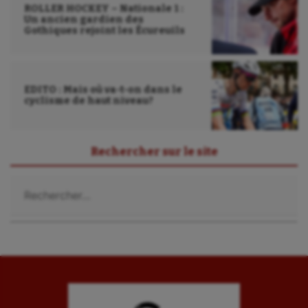
ROLLER HOCKEY – Nationale 1 :
Un ancien gardien des
Gothiques rejoint les Écureuils
EDITO : Mais où va-t-on dans le
cyclisme de haut niveau?
Rechercher sur le site
Rechercher :