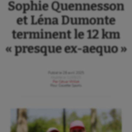
Sophie Quennesson
et Léna Dumonte
terminent le 12 km
« presque ex-aequo »
Publié le
28 avril 2025
Modifié le
12/05/25
Par
César Willot
Pour
Gazette Sports