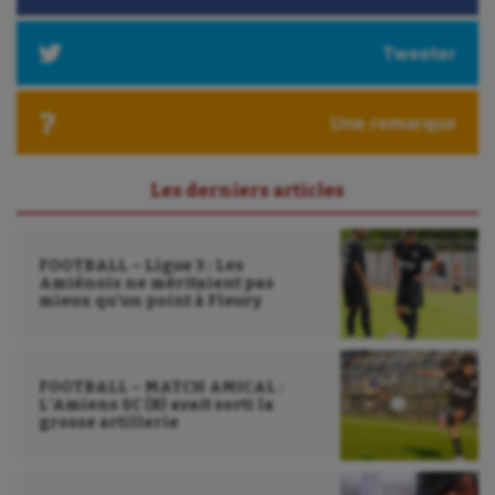
Triathlon
Tweeter
Ultimate frisbee
UNSS
Une remarque
Voile
Wakeboard
Les derniers articles
Water-polo
FOOTBALL – Ligue 3 : Les
Amiénois ne méritaient pas
mieux qu’un point à Fleury
FOOTBALL – MATCH AMICAL :
L’Amiens SC (B) avait sorti la
grosse artillerie