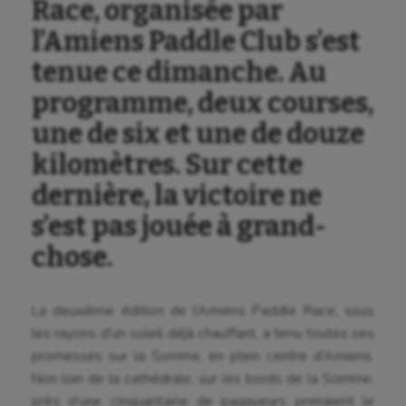
Race, organisée par
l’Amiens Paddle Club s’est
tenue ce dimanche. Au
programme, deux courses,
une de six et une de douze
kilomètres. Sur cette
dernière, la victoire ne
s’est pas jouée à grand-
chose.
La deuxième édition de l’Amiens Paddle Race, sous
les rayons d’un soleil déjà chauffant, a tenu toutes ses
promesses sur la Somme, en plein centre d’Amiens.
Non loin de la cathédrale, sur les bords de la Somme,
près d’une cinquantaine de pagayeurs prenaient le