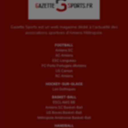
Gazette Sports est un web magazine dédié à l'actualité des
associations sportives d'Amiens Métropole.
FOOTBALL
Amiens SC
AC Amiens
ESC Longueau
FC Porto Portugais d’Amiens
US Camon
RC Amiens
HOCKEY-SUR-GLACE
Les Gothiques
BASKET-BALL
ESCLAMS BB
Amiens SC Basket-Ball
US Boves Basket-Ball
Métropole Amiénoise Basket-Ball
HANDBALL