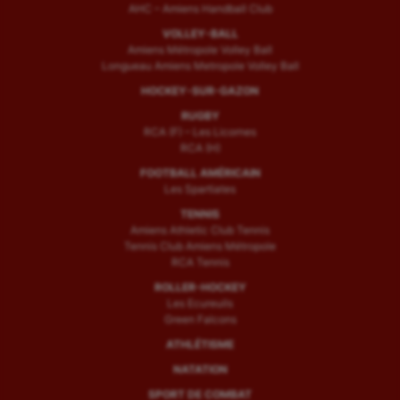
AHC – Amiens Handball Club
VOLLEY-BALL
Amiens Métropole Volley Ball
Longueau Amiens Metropole Volley Ball
HOCKEY-SUR-GAZON
RUGBY
RCA (F) – Les Licornes
RCA (H)
FOOTBALL AMÉRICAIN
Les Spartiates
TENNIS
Amiens Athletic Club Tennis
Tennis Club Amiens Métropole
RCA Tennis
ROLLER-HOCKEY
Les Ecureuils
Green Falcons
ATHLÉTISME
NATATION
SPORT DE COMBAT