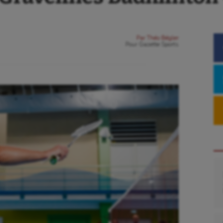
Par
Théo Bégler
Pour
Gazette Sports