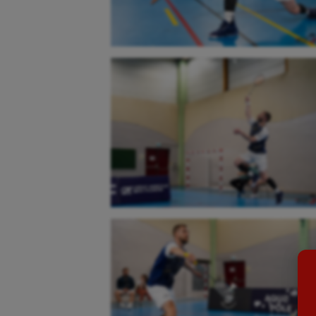
Aéronautique
Dan
Athlétisme
Equi
Auto
Esca
Aviron
Escr
Balle à la main
Fitn
Ballon au poing
Flag 
Baseball
Foot