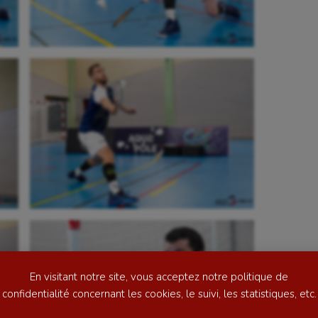
se
Kayak-polo
tation
Korfbal
lade
Longue paume
ime
Moto
ess
Natation
En visitant notre site, vous acceptez notre politique de
football
Natation artistique
confidentialité concernant les cookies, le suivi, les statistiques, etc.
ball américain
Omnisports