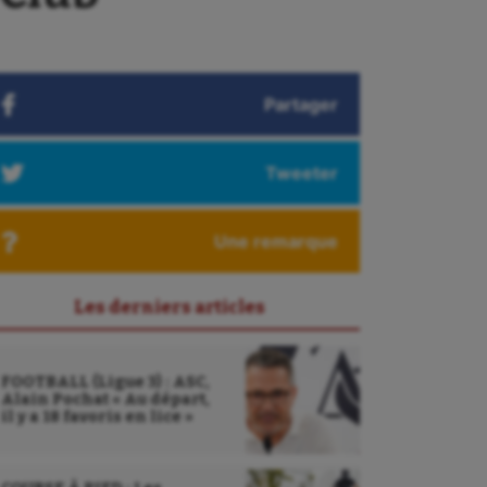
Partager
Tweeter
Une remarque
Les derniers articles
FOOTBALL (Ligue 3) : ASC,
Alain Pochat « Au départ,
il y a 18 favoris en lice »