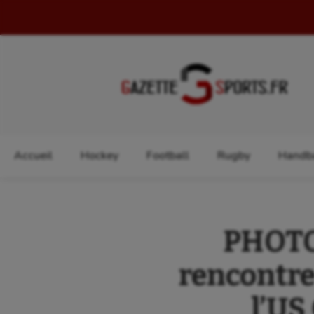
Rechercher :
Accueil
Hockey
Football
Rugby
Handba
PHOTOS
rencontre
l’US