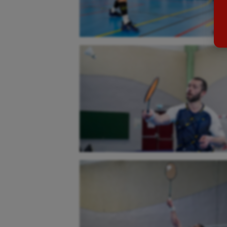
Billard
Futs
Boules lyonnaises
Golf
Canoë-kayak
Gymn
Cerf Volant
Gymn
Cheerleading
Halté
Course à pied
Hand
Crossfit
Hipp
Cyclisme
Jeux