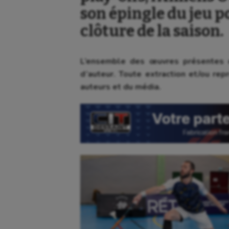
son épingle du jeu p
clôture de la saison.
L’ensemble des œuvres présentes d
d’auteur. Toute extraction et/ou repr
auteurs et du média.