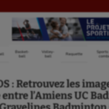
Basket-
Volley-
Sports
ll
Raquette
ball
ball
comb
 : Retrouvez les image
 entre l’Amiens UC Ba
 Gravelines Badminton