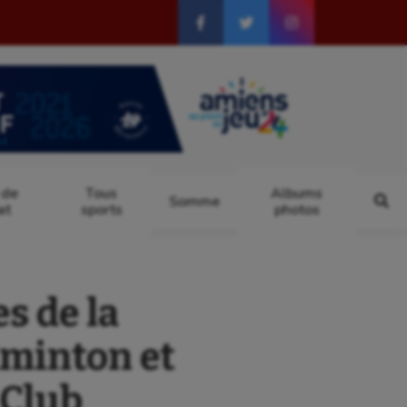
 de
Tous
Albums
Somme
at
sports
photos
s de la
dminton et
 Club