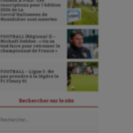
COURSE À PIED : Les
inscriptions pour l’édition
2026 de La
Corrid’Halloween de
Montdidier sont ouvertes
FOOTBALL (Régional 1) –
Michaël Debève : « On va
tout faire pour retrouver le
championnat de France »
FOOTBALL – Ligue 3 : Ne
pas prendre à la légère le
FC Fleury 91
Rechercher sur le site
chercher :