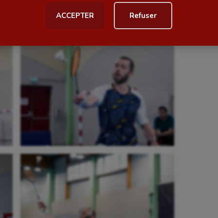
ACCEPTER
Refuser
al
Outdoor
Paddle
astique
Parkour
astique rythmique
Patinage artistique
rophilie
Pétanque
isport
Plongée
isme
Randonnée / Marche
 Olympiques et Paralympiques
Roller-derby