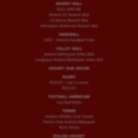
BASKET-BALL
ESCLAMS BB
Amiens SC Basket-Ball
US Boves Basket-Ball
Métropole Amiénoise Basket-Ball
HANDBALL
AHC – Amiens Handball Club
VOLLEY-BALL
Amiens Métropole Volley Ball
Longueau Amiens Metropole Volley Ball
HOCKEY-SUR-GAZON
RUGBY
RCA (F) – Les Licornes
RCA (H)
FOOTBALL AMÉRICAIN
Les Spartiates
TENNIS
Amiens Athletic Club Tennis
Tennis Club Amiens Métropole
RCA Tennis
ROLLER-HOCKEY