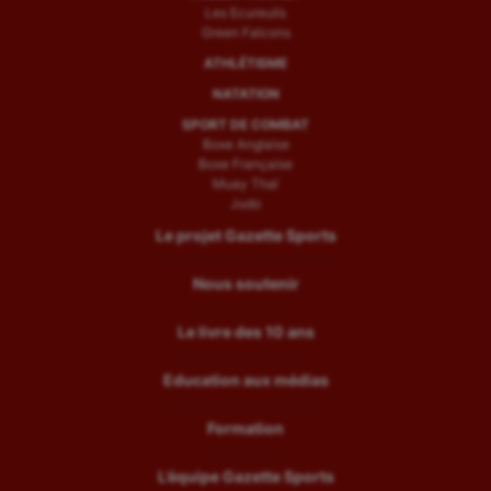
Les Ecureuils
Green Falcons
ATHLÉTISME
NATATION
SPORT DE COMBAT
Boxe Anglaise
Boxe Française
Muay Thaï
Judo
Le projet Gazette Sports
Nous soutenir
Le livre des 10 ans
Education aux médias
Formation
L’équipe Gazette Sports