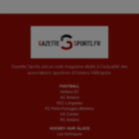
Gazette Sports est un web magazine dédié à l'actualité des
associations sportives d'Amiens Métropole.
FOOTBALL
Amiens SC
AC Amiens
ESC Longueau
FC Porto Portugais d’Amiens
US Camon
RC Amiens
HOCKEY-SUR-GLACE
Les Gothiques