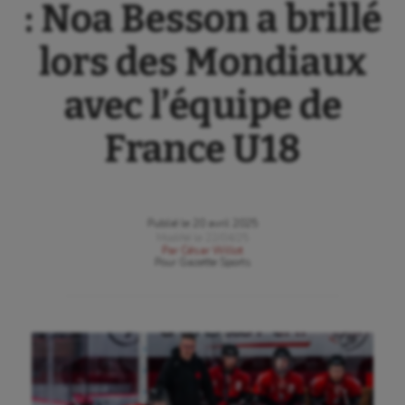
: Noa Besson a brillé
lors des Mondiaux
avec l’équipe de
France U18
Publié le
20 avril 2025
Modifié le
22/04/25
Par
César Willot
Pour
Gazette Sports