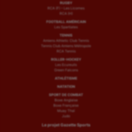
RUGBY
RCA (F) – Les Licornes
RCA (H)
FOOTBALL AMÉRICAIN
Les Spartiates
TENNIS
Amiens Athletic Club Tennis
Tennis Club Amiens Métropole
RCA Tennis
ROLLER-HOCKEY
Les Ecureuils
Green Falcons
ATHLÉTISME
NATATION
SPORT DE COMBAT
Boxe Anglaise
Boxe Française
Muay Thaï
Judo
Le projet Gazette Sports