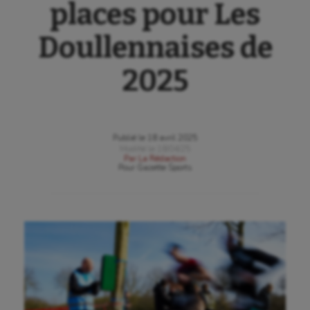
places pour Les
Doullennaises de
2025
Publié le
18 avril 2025
Modifié le
18/04/25
Par
La Rédaction
Pour
Gazette Sports