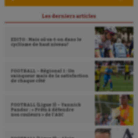
Sarbacane
Les derniers articles
Sauvetage sportif
Sport adapté
EDITO : Mais où va-t-on dans le
cyclisme de haut niveau?
Sport handicap
Sport santé
FOOTBALL – Régional 1 : Un
Sport-entreprise
vainqueur mais de la satisfaction
de chaque côté
Sport-santé
Tir
FOOTBALL (Ligue 3) – Yannick
Tir à l'arc
Pandor : « Prêts à défendre
nos couleurs » de l’ASC
Triathlon
Ultimate frisbee