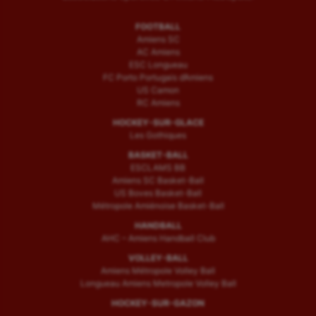
FOOTBALL
Amiens SC
AC Amiens
ESC Longueau
FC Porto Portugais d’Amiens
US Camon
RC Amiens
HOCKEY-SUR-GLACE
Les Gothiques
BASKET-BALL
ESCLAMS BB
Amiens SC Basket-Ball
US Boves Basket-Ball
Métropole Amiénoise Basket-Ball
HANDBALL
AHC – Amiens Handball Club
VOLLEY-BALL
Amiens Métropole Volley Ball
Longueau Amiens Metropole Volley Ball
HOCKEY-SUR-GAZON