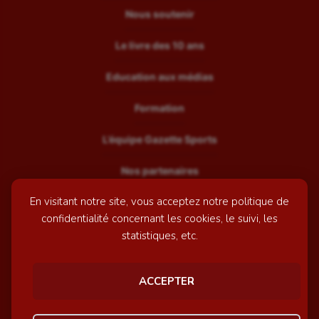
Nous soutenir
Le livre des 10 ans
Education aux médias
Formation
L’équipe Gazette Sports
Nos partenaires
En visitant notre site, vous acceptez notre politique de
Recrutement
confidentialité concernant les cookies, le suivi, les
Mentions légales
statistiques, etc.
Contactez-nous
ACCEPTER