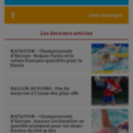
Ultimate frisbee
Une remarque
UNSS
Voile
Les derniers articles
Wakeboard
NATATION – Championnats
Water-polo
d’Europe : Roman Fuchs et le
relais français qualifiés pour la
finale
BALLON AU POING : Pas de
surprise à l’issue des play-offs
NATATION – Championnats
d’Europe : Jeanne Lechevalier se
qualifie aisément pour les demi-
finales du 200 m dos