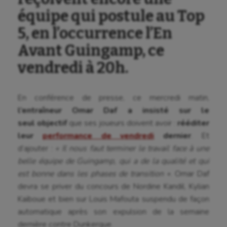
équipe qui postule au Top
5, en l’occurrence l’En
Avant Guingamp, ce
vendredi à 20h.
En conférence de presse, ce mercredi matin,
l’entraîneur Omar Daf a insisté sur le
seul objectif
que ses joueurs doivent avoir :
rééditer
leur
performance de vendredi
dernier
. Et
d’ajouter :
« Il nous faut terminer le travail face à une
belle équipe de Guingamp, qui a de la qualité et qui
est bonne dans les phases de transition »
. Omar Daf
devra se priver du concours de Nordine Kandil, Kylian
Kaïboue et bien sur Louis Mafouta suspendu de façon
automatique après son expulsion de la semaine
dernière contre Dunkerque.