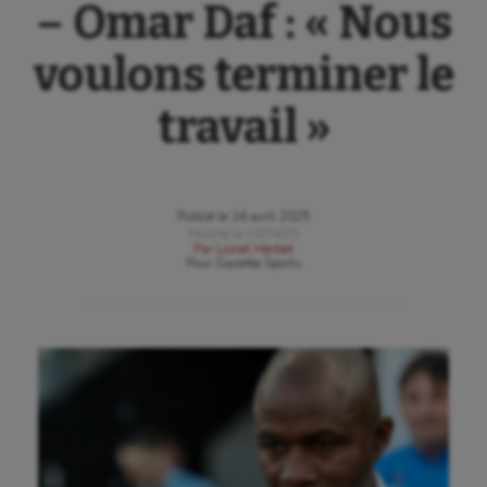
– Omar Daf : « Nous
voulons terminer le
travail »
Publié le
16 avril 2025
Modifié le
16/04/25
Par
Lionel Herbet
Pour
Gazette Sports