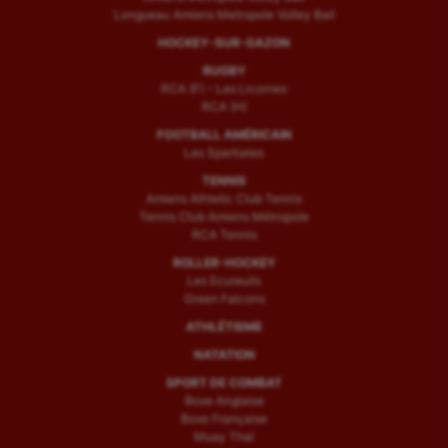
Longueau Amiens Metropole Volley Ball
HOCKEY-SUR-GAZON
RUGBY
RCA (F) – Les Licornes
RCA (H)
FOOTBALL AMÉRICAIN
Les Spartiates
TENNIS
Amiens Athletic Club Tennis
Tennis Club Amiens Métropole
RCA Tennis
ROLLER-HOCKEY
Les Ecureuils
Green Falcons
ATHLÉTISME
NATATION
SPORT DE COMBAT
Boxe Anglaise
Boxe Française
Muay Thaï