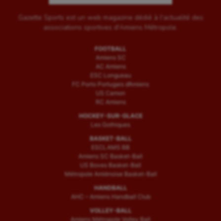
Gazette Sports est un web magazine dédié à l'actualité des
associations sportives d'Amiens Métropole.
FOOTBALL
Amiens SC
AC Amiens
ESC Longueau
FC Porto Portugais d’Amiens
US Camon
RC Amiens
HOCKEY-SUR-GLACE
Les Gothiques
BASKET-BALL
ESCLAMS BB
Amiens SC Basket-Ball
US Boves Basket-Ball
Métropole Amiénoise Basket-Ball
HANDBALL
AHC – Amiens Handball Club
VOLLEY-BALL
Amiens Métropole Volley Ball