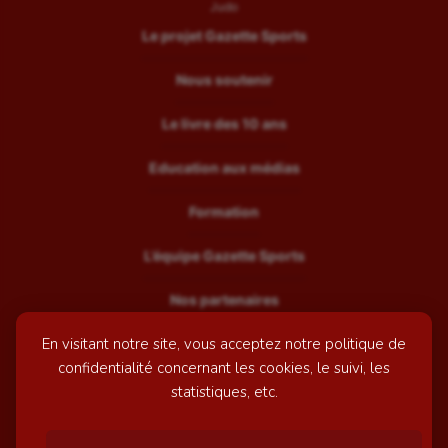
Judo
Le projet Gazette Sports
Nous soutenir
Le livre des 10 ans
Education aux médias
Formation
L’équipe Gazette Sports
Nos partenaires
En visitant notre site, vous acceptez notre politique de
Recrutement
confidentialité concernant les cookies, le suivi, les
Mentions légales
statistiques, etc.
Contactez-nous