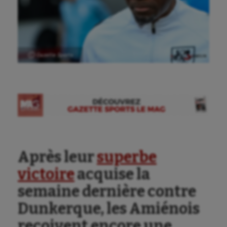
Ⓒ Gazette Sports
Après leur
superbe
victoire
acquise la
semaine dernière contre
Dunkerque, les Amiénois
reçoivent encore une