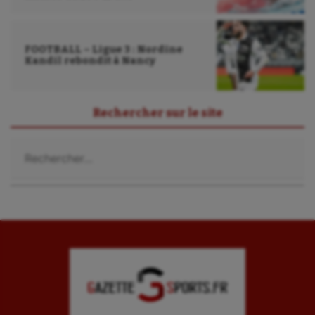
FOOTBALL – Ligue 3 : Nordine
Kandil rebondit à Nancy
Rechercher sur le site
Rechercher :