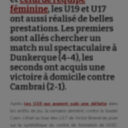
féminine
, les U19 et U17
ont aussi réalisé de belles
prestations. Les premiers
sont allés chercher un
match nul spectaculaire à
Dunkerque (4-4), les
seconds ont acquis une
victoire à domicile contre
Aéronautique
Cambrai (2-1).
Athlétisme
Après
les U19 qui avaient subi une défaite
dans
Auto
les arrêts de jeu, la semaine dernière, contre le leader
Aviron
Caen, c’était au tour des U17 de Victor Briend de jouer
sur le synthétique du centre de formation de l’ASC.
Balle à la main