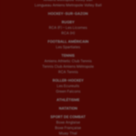
Longueau Amiens Metropole Volley Ball
HOCKEY-SUR-GAZON
RUGBY
RCA (F) – Les Licornes
RCA (H)
FOOTBALL AMÉRICAIN
Les Spartiates
TENNIS
Amiens Athletic Club Tennis
Tennis Club Amiens Métropole
RCA Tennis
ROLLER-HOCKEY
Les Ecureuils
Green Falcons
ATHLÉTISME
NATATION
SPORT DE COMBAT
Boxe Anglaise
Boxe Française
Muay Thaï