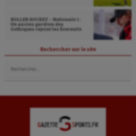
ROLLER HOCKEY – Nationale 1 :
Un ancien gardien des
Gothiques rejoint les Écureuils
Rechercher sur le site
Rechercher :