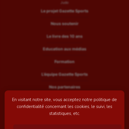
Judo
Le projet Gazette Sports
Nous soutenir
Le livre des 10 ans
Education aux médias
Formation
L’équipe Gazette Sports
Nos partenaires
En visitant notre site, vous acceptez notre politique de
Recrutement
confidentialité concernant les cookies, le suivi, les
Mentions légales
statistiques, etc.
Contactez-nous