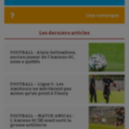
Sport santé
Sport-entreprise
Une remarque
Sport-santé
Les derniers articles
Tir
Tir à l'arc
FOOTBALL : Alain Sallembien,
ancien joueur de l’Amiens SC,
Triathlon
nous a quittés
Ultimate frisbee
UNSS
FOOTBALL – Ligue 3 : Les
Amiénois ne méritaient pas
Voile
mieux qu’un point à Fleury
Wakeboard
FOOTBALL – MATCH AMICAL :
Water-polo
L’Amiens SC (B) avait sorti la
grosse artillerie