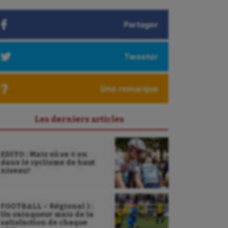
Partager
Tweeter
Une remarque
Les derniers articles
EDITO : Mais où va-t-on
dans le cyclisme de haut
niveau?
FOOTBALL – Régional 1 :
Un vainqueur mais de la
satisfaction de chaque