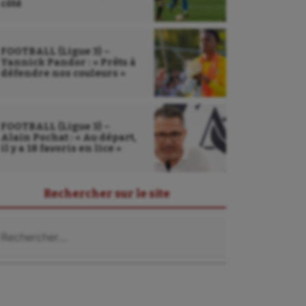
côté
FOOTBALL (Ligue 3) –
Yannick Pandor : « Prêts à
défendre nos couleurs »
FOOTBALL (Ligue 3) –
Alain Pochat : « Au départ,
il y a 18 favoris en lice »
Rechercher sur le site
chercher :