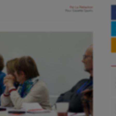
Par
La Rédaction
Pour
Gazette Sports