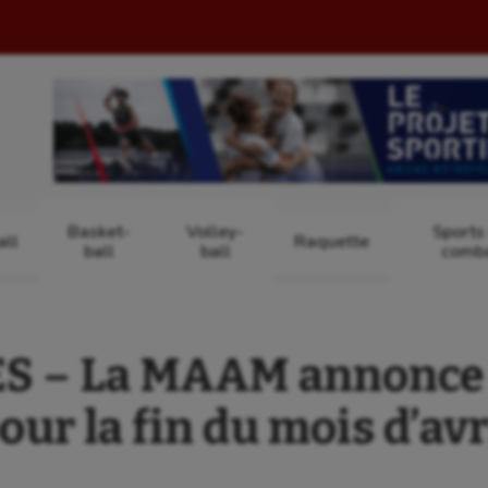
Basket-
Volley-
Sports
ll
Raquette
ball
ball
comb
S – La MAAM annonce 
our la fin du mois d’avr