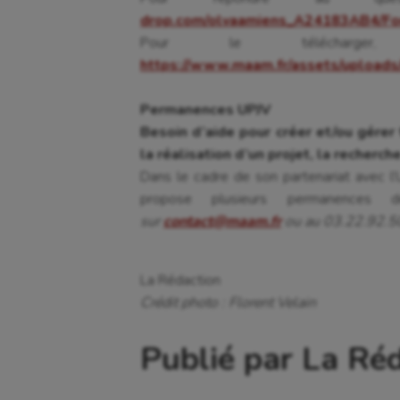
drop.com/olvaamiens_A24183AB4/For
Pour le télécharg
https://www.maam.fr/assets/uploads
Permanences UPJV
Besoin d’aide pour créer et/ou gérer
la réalisation d’un projet, la recherc
Dans le cadre de son partenariat avec l’
propose plusieurs permanences d
sur
contact@maam.fr
ou au 03.22.92.5
La Rédaction
Crédit photo : Florent Velain
Publié par La Ré