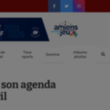
 de
Tous
Albums
Somme
at
sports
photos
son agenda
il