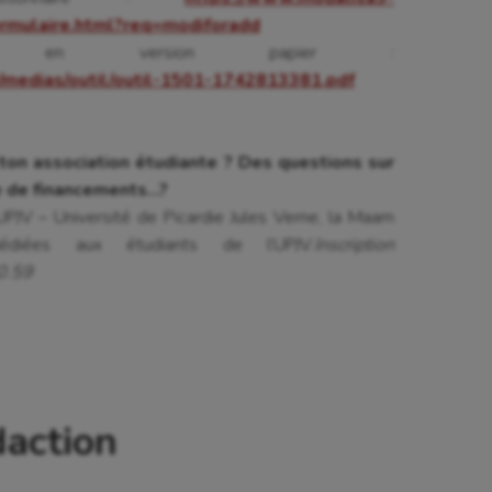
mulaire.html?req=modiforadd
er, en version papier :
/medias/outil/outil-1501-1742813381.pdf
 ton association étudiante ? Des questions sur
he de financements…?
UPJV – Université de Picardie Jules Verne, la Maam
édiées aux étudiants de l’UPJV.
Inscription
0.59
daction