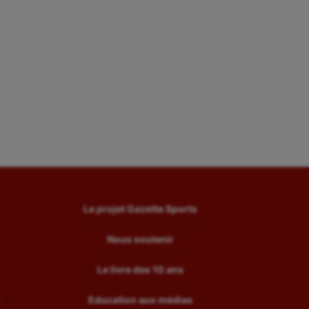
Le projet Gazette Sports
Nous soutenir
Le livre des 10 ans
Education aux médias