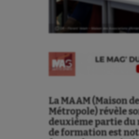
Ⓒ DR – Florent Velain – Maison des Associations d’Amie
La MAAM (Maison de
Métropole) révèle s
deuxième partie du m
de formation est no