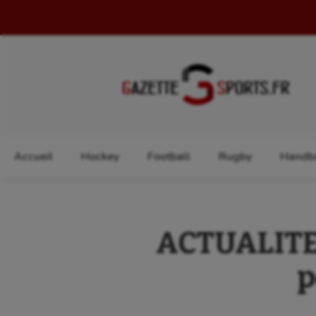
Rechercher :
Accueil
Hockey
Football
Rugby
Handba
ACTUALITE
p