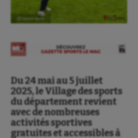
Ⓒ Gazette Sports
Du 24 mai au 5 juillet
2025, le Village des sports
du département revient
avec de nombreuses
activités sportives
gratuites et accessibles à
Aéronautique