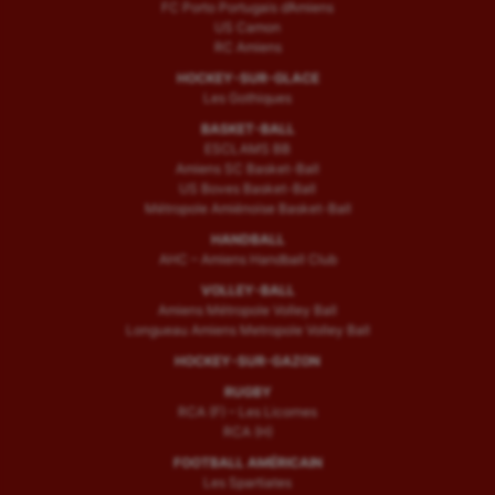
FC Porto Portugais d’Amiens
US Camon
RC Amiens
HOCKEY-SUR-GLACE
Les Gothiques
BASKET-BALL
ESCLAMS BB
Amiens SC Basket-Ball
US Boves Basket-Ball
Métropole Amiénoise Basket-Ball
HANDBALL
AHC – Amiens Handball Club
VOLLEY-BALL
Amiens Métropole Volley Ball
Longueau Amiens Metropole Volley Ball
HOCKEY-SUR-GAZON
RUGBY
RCA (F) – Les Licornes
RCA (H)
FOOTBALL AMÉRICAIN
Les Spartiates