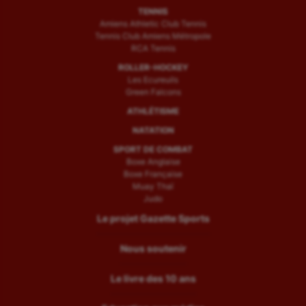
TENNIS
Amiens Athletic Club Tennis
Tennis Club Amiens Métropole
RCA Tennis
ROLLER-HOCKEY
Les Ecureuils
Green Falcons
ATHLÉTISME
NATATION
SPORT DE COMBAT
Boxe Anglaise
Boxe Française
Muay Thaï
Judo
Le projet Gazette Sports
Nous soutenir
Le livre des 10 ans