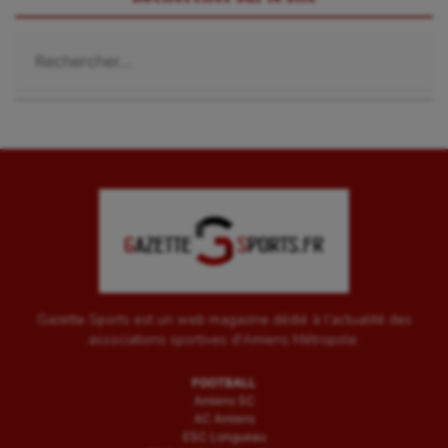
Voile
Rechercher :
Wakeboard
Water-polo
Gazette Sports est un web magazine dédié à l'actualité des
associations sportives d'Amiens Métropole.
FOOTBALL
Amiens SC
AC Amiens
ESC Longueau