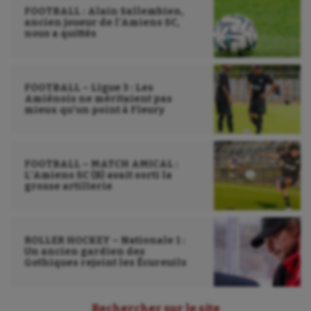
FOOTBALL : Alain Sallembien,
Sauvetage sportif
ancien joueur de l’Amiens SC,
nous a quittés
Sport adapté
Sport handicap
FOOTBALL – Ligue 3 : Les
Amiénois ne méritaient pas
Sport santé
mieux qu’un point à Fleury
Sport-entreprise
Sport-santé
FOOTBALL – MATCH AMICAL :
L’Amiens SC (B) avait sorti la
Tir
grosse artillerie
Tir à l'arc
Triathlon
ROLLER HOCKEY – Nationale 1 :
Un ancien gardien des
Gothiques rejoint les Écureuils
Ultimate frisbee
UNSS
Rechercher sur le site