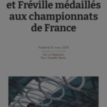
et Fréville médaillés
aux championnats
de France
Publié le
31 mars 2025
Modifié le
31/03/25
Par
La Rédaction
Pour
Gazette Sports