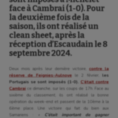
face à Cambrai (1-0). Pour
la deuxième fois de la
saison, ils ont réalisé un
clean sheet, après la
réception d’Escaudain le 8
septembre 2024.
Deux mois après leur dernière victoire,
contre la
réserve de Feignies-Aulnoye
le 2 février,
les
Portugais se sont imposés (1-0).
C’était contre
Cambrai
ce dimanche, sur les coups de 17h. Face au
Aéronautique
sixième du classement, ils ont réalisé la bonne
opération du week-end et passent de la 10ème à la
Athlétisme
6ème place. Une victoire qui fait du bien aux
Auto
Samariens :
«
C’était important de gagner