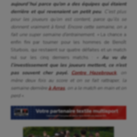
aujourd’hui parce qu’on a des équipes qui étaient
Aviron
derrière et qui revenaient un petit peu
. C’est plus
pour les joueurs qu’on est content, parce qu’ils se
Balle à la main
donnent vraiment à fond. Encore cette semaine, on a
Ballon au poing
fait une super semaine d’entrainement. »
La chance a
enfin fini par tourner pour les hommes de Benoît
Baseball
Sturbois, qui restaient sur quatre défaites et un match
Billard
nul sur les cinq derniers matchs :
«
Au vu de
l’investissement que les joueurs mettent, ce n’est
Boules lyonnaises
pas souvent cher payé.
Contre Hazebrouck
, on
mène deux fois au score et on se fait rattraper, la
Canoë-kayak
semaine dernière
à Arras
, on a le match en main et on
Cerf Volant
perd »
.
Cheerleading
Course à pied
Crossfit