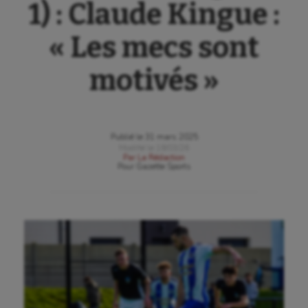
1) : Claude Kingue :
« Les mecs sont
motivés »
Publié le
31 mars 2025
Modifié le
18/03/26
Par
La Rédaction
Pour
Gazette Sports