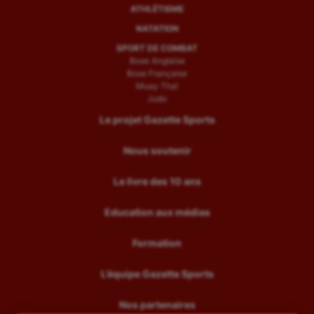
ATHLÉTISME
NATATION
SPORT DE COMBAT
Boxe Anglaise
Boxe Française
Muay Thaï
Judo
Le projet Gazette Sports
Nous soutenir
Le livre des 10 ans
Education aux médias
Formation
L’équipe Gazette Sports
Nos partenaires