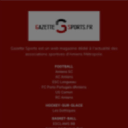
Gazette Sports est un web magazine dédié à l'actualité des
associations sportives d'Amiens Métropole.
FOOTBALL
Amiens SC
AC Amiens
ESC Longueau
FC Porto Portugais d’Amiens
US Camon
RC Amiens
HOCKEY-SUR-GLACE
Les Gothiques
BASKET-BALL
ESCLAMS BB