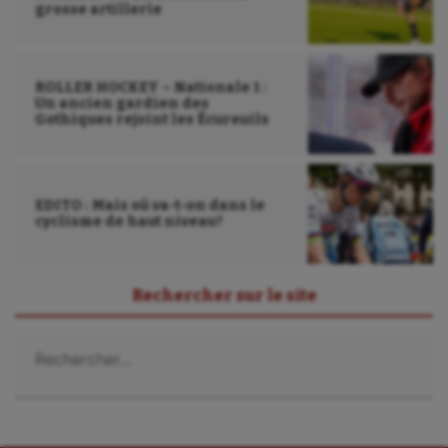
grosse artillerie
Water-polo
ROLLER HOCKEY – Nationale 1 :
Un ancien gardien des
Gothiques rejoint les Écureuils
EDITO : Mais où va-t-on dans le
cyclisme de haut niveau?
Rechercher sur le site
Rechercher :