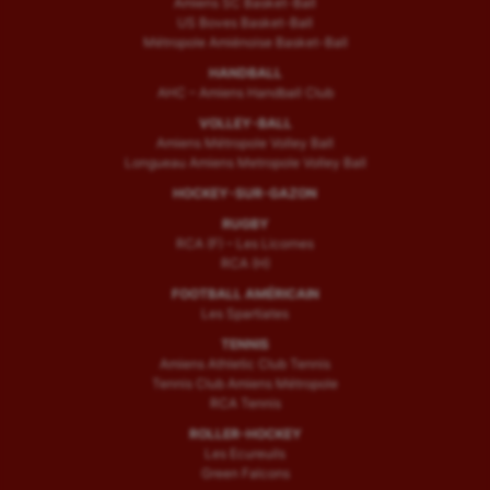
Amiens SC Basket-Ball
US Boves Basket-Ball
Métropole Amiénoise Basket-Ball
HANDBALL
AHC – Amiens Handball Club
VOLLEY-BALL
Amiens Métropole Volley Ball
Longueau Amiens Metropole Volley Ball
HOCKEY-SUR-GAZON
RUGBY
RCA (F) – Les Licornes
RCA (H)
FOOTBALL AMÉRICAIN
Les Spartiates
TENNIS
Amiens Athletic Club Tennis
Tennis Club Amiens Métropole
RCA Tennis
ROLLER-HOCKEY
Les Ecureuils
Green Falcons