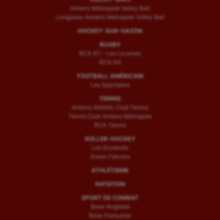
Amiens Métropole Volley Ball
Longueau Amiens Metropole Volley Ball
HOCKEY-SUR-GAZON
RUGBY
RCA (F) – Les Licornes
RCA (H)
FOOTBALL AMÉRICAIN
Les Spartiates
TENNIS
Amiens Athletic Club Tennis
Tennis Club Amiens Métropole
RCA Tennis
ROLLER-HOCKEY
Les Ecureuils
Green Falcons
ATHLÉTISME
NATATION
SPORT DE COMBAT
Boxe Anglaise
Boxe Française