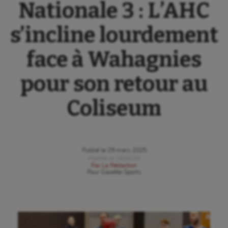
Nationale 3 : L’AHC
s’incline lourdement
face à Wahagnies
pour son retour au
Coliseum
Publié le
29 mars 2025
Modifié le
18/03/26
Par
La Rédaction
Pour
Gazette Sports