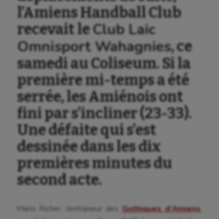
l’Amiens Handball Club
Club Laic
recevait le
Omnisport Wahagnies
, ce
samedi au Coliseum. Si la
première mi-temps a été
serrée, les Amiénois ont
fini par s’incliner (23-33).
Une défaite qui s’est
dessinée dans les dix
premières minutes du
second acte.
Mario Richer, l’entraineur des
Gothiques d’Amiens
,