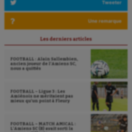
Tweeter
Ultimate frisbee
UNSS
Une remarque
Voile
Les derniers articles
Wakeboard
Water-polo
FOOTBALL : Alain Sallembien,
ancien joueur de l’Amiens SC,
nous a quittés
FOOTBALL – Ligue 3 : Les
Amiénois ne méritaient pas
mieux qu’un point à Fleury
FOOTBALL – MATCH AMICAL :
L’Amiens SC (B) avait sorti la