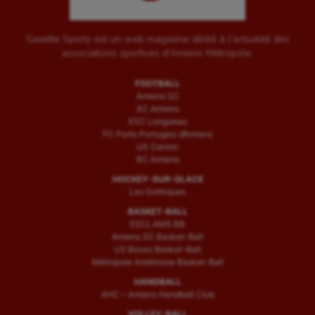
Gazette Sports est un web magazine dédié à l'actualité des
associations sportives d'Amiens Métropole.
FOOTBALL
Amiens SC
AC Amiens
ESC Longueau
FC Porto Portugais d’Amiens
US Camon
RC Amiens
HOCKEY-SUR-GLACE
Les Gothiques
BASKET-BALL
ESCLAMS BB
Amiens SC Basket-Ball
US Boves Basket-Ball
Métropole Amiénoise Basket-Ball
HANDBALL
AHC – Amiens Handball Club
VOLLEY-BALL