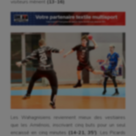
visiteurs mènent
(13-16)
.
Cerf Volant
Cheerleading
Course à pied
Crossfit
Cyclisme
Danse
Equitation
Escalade
Escrime
Fitness
Les Wahagnisiens reviennent mieux des vestiaires
que les Amiénois, inscrivant cinq buts pour un seul
Flag football
encaissé en cinq minutes
(14-21, 35′)
. Les Picards