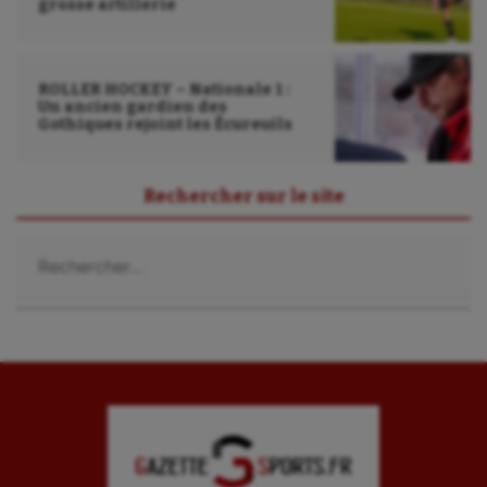
grosse artillerie
ROLLER HOCKEY – Nationale 1 :
Un ancien gardien des
Gothiques rejoint les Écureuils
Rechercher sur le site
Rechercher :