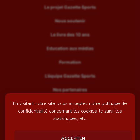
Le projet Gazette Sports
Nous soutenir
Le livre des 10 ans
Education aux médias
Formation
L’équipe Gazette Sports
Nos partenaires
En visitant notre site, vous acceptez notre politique de
Recrutement
confidentialité concernant les cookies, le suivi, les
Mentions légales
statistiques, etc.
Contactez-nous
ACCEPTER