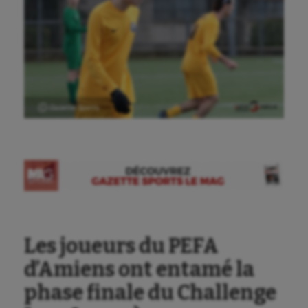
Ⓒ Gazette Sports
Aéronautique
Athlétisme
Les joueurs du PEFA
Auto
d’Amiens ont entamé la
Aviron
phase finale du Challenge
Balle à la main