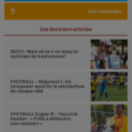
Paddle
Une remarque
Parkour
Patinage artistique
Les derniers articles
Pétanque
Plongée
EDITO : Mais où va-t-on dans le
cyclisme de haut niveau?
Randonnée / Marche
Roller-derby
FOOTBALL – Régional 1 : Un
Sarbacane
vainqueur mais de la satisfaction
de chaque côté
Sauvetage sportif
Sport adapté
FOOTBALL (Ligue 3) – Yannick
Sport handicap
Pandor : « Prêts à défendre
nos couleurs »
Sport santé