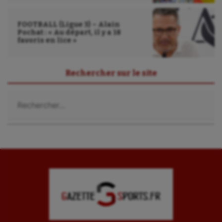
Sport-entreprise
FOOTBALL (Ligue 3) – Alain
Pochat : « Au départ, il y a 18
Sport-santé
favoris en lice »
Tir
Rechercher sur le site
Tir à l'arc
Rechercher :
Triathlon
Ultimate frisbee
UNSS
Voile
Wakeboard
Water-polo