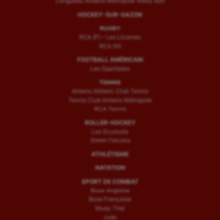
Longueau Amiens Metropole Volley Ball
HOCKEY-SUR-GAZON
RUGBY
RCA (F) – Les Licornes
RCA (H)
FOOTBALL AMÉRICAIN
Les Spartiates
TENNIS
Amiens Athletic Club Tennis
Tennis Club Amiens Métropole
RCA Tennis
ROLLER-HOCKEY
Les Ecureuils
Green Falcons
ATHLÉTISME
NATATION
SPORT DE COMBAT
Boxe Anglaise
Boxe Française
Muay Thaï
Judo