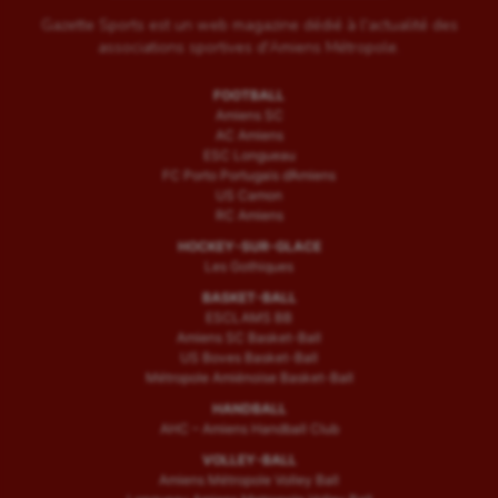
Gazette Sports est un web magazine dédié à l'actualité des
associations sportives d'Amiens Métropole.
FOOTBALL
Amiens SC
AC Amiens
ESC Longueau
FC Porto Portugais d’Amiens
US Camon
RC Amiens
HOCKEY-SUR-GLACE
Les Gothiques
BASKET-BALL
ESCLAMS BB
Amiens SC Basket-Ball
US Boves Basket-Ball
Métropole Amiénoise Basket-Ball
HANDBALL
AHC – Amiens Handball Club
VOLLEY-BALL
Amiens Métropole Volley Ball