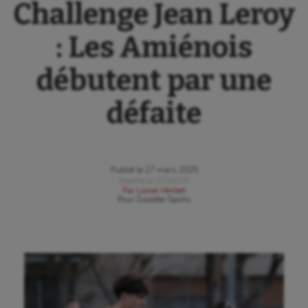
Challenge Jean Leroy
: Les Amiénois
débutent par une
défaite
Publié le
27 mars 2025
Modifié le
27/03/25
Par
Lionel Herbet
Pour
Gazette Sports