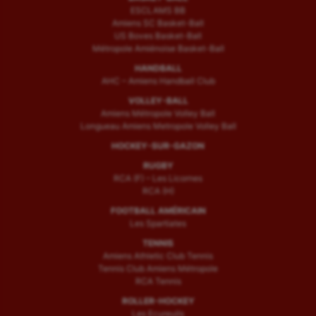
ESCLAMS BB
Amiens SC Basket-Ball
US Boves Basket-Ball
Métropole Amiénoise Basket-Ball
HANDBALL
AHC – Amiens Handball Club
VOLLEY-BALL
Amiens Métropole Volley Ball
Longueau Amiens Metropole Volley Ball
HOCKEY-SUR-GAZON
RUGBY
RCA (F) – Les Licornes
RCA (H)
FOOTBALL AMÉRICAIN
Les Spartiates
TENNIS
Amiens Athletic Club Tennis
Tennis Club Amiens Métropole
RCA Tennis
ROLLER-HOCKEY
Les Ecureuils