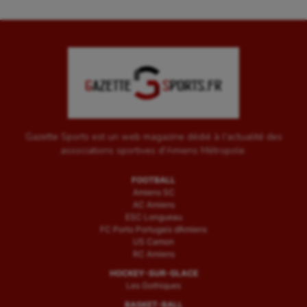
Gazette Sports est un web magazine dédié à l'actualité des
associations sportives d'Amiens Métropole.
FOOTBALL
Amiens SC
AC Amiens
ESC Longueau
FC Porto Portugais d’Amiens
US Camon
RC Amiens
HOCKEY-SUR-GLACE
Les Gothiques
BASKET-BALL