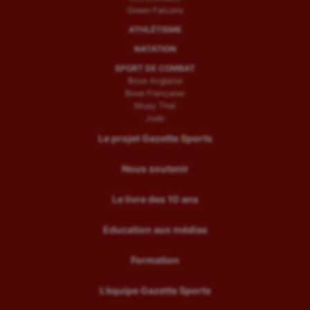
Green Falcons
ATHLÉTISME
NATATION
SPORT DE COMBAT
Boxe Anglaise
Boxe Française
Muay Thaï
Judo
Le projet Gazette Sports
Nous soutenir
Le livre des 10 ans
Education aux médias
Formation
L’équipe Gazette Sports