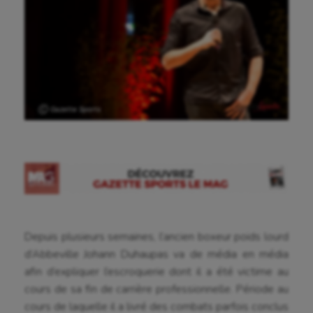
Ⓒ Gazette Sports
Depuis plusieurs semaines, l’ancien boxeur poids lourd
d’Abbeville Johann Duhaupas va de média en média
afin d’expliquer l’escroquerie dont il a été victime au
cours de sa fin de carrière professionnelle. Période au
cours de laquelle il a livré des combats parfois conclus