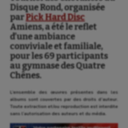
Disque Rond, organisée
par
Pick Hard Disc
Amiens, a été le reflet
d’une ambiance
conviviale et familiale,
pour les 69 participants
au gymnase des Quatre
Chênes.
Aéronautique
L’ensemble des œuvres présentes dans les
Athlétisme
albums sont couvertes par des droits d’auteur.
Auto
Toute extraction et/ou reproduction est interdite
sans l’autorisation des auteurs et du média.
Aviron