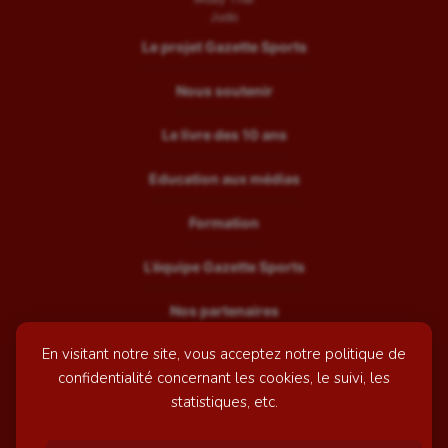
Judo
Le projet Gazette Sports
Nous soutenir
Le livre des 10 ans
Education aux médias
Formation
L’équipe Gazette Sports
Nos partenaires
En visitant notre site, vous acceptez notre politique de
Recrutement
confidentialité concernant les cookies, le suivi, les
Mentions légales
statistiques, etc.
Contactez-nous