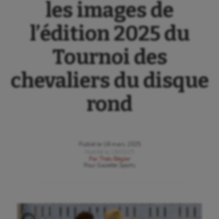
les images de
l’édition 2025 du
Tournoi des
chevaliers du disque
rond
Publié le
18 mars 2025
Modifié le
18/03/25
Par
Théo Bégler
Pour
Gazette Sports