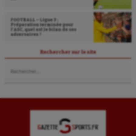
FOOTBALL – Ligue 3 :
Préparation terminée pour
l’ASC, quel est le bilan de ses
adversaires ?
Rechercher sur le site
Rechercher :