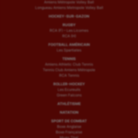
Amiens Métropole Volley Ball
Longueau Amiens Metropole Volley Ball
HOCKEY-SUR-GAZON
RUGBY
RCA (F) – Les Licornes
RCA (H)
FOOTBALL AMÉRICAIN
Les Spartiates
TENNIS
Amiens Athletic Club Tennis
Tennis Club Amiens Métropole
RCA Tennis
ROLLER-HOCKEY
Les Ecureuils
Green Falcons
ATHLÉTISME
NATATION
SPORT DE COMBAT
Boxe Anglaise
Boxe Française
Muay Thaï