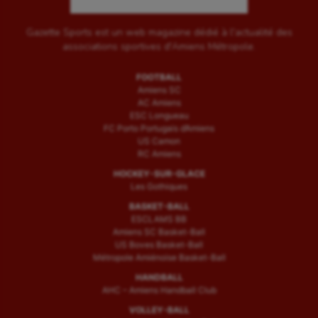
Gazette Sports est un web magazine dédié à l'actualité des
associations sportives d'Amiens Métropole.
FOOTBALL
Amiens SC
AC Amiens
ESC Longueau
FC Porto Portugais d’Amiens
US Camon
RC Amiens
HOCKEY-SUR-GLACE
Les Gothiques
BASKET-BALL
ESCLAMS BB
Amiens SC Basket-Ball
US Boves Basket-Ball
Métropole Amiénoise Basket-Ball
HANDBALL
AHC – Amiens Handball Club
VOLLEY-BALL