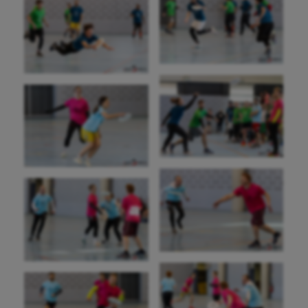
Handisport
Hippisme
Jeux Olympiques et Paralympiques
Kayak-polo
Korfbal
Longue paume
Moto
Natation
Natation artistique
Omnisports
Outdoor