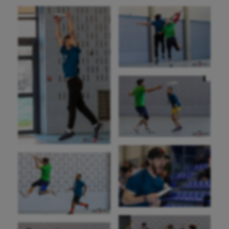
Equitation
Escalade
Escrime
Fitness
Flag football
Football américain
Futsal
Golf
Gymnastique
Gymnastique rythmique
Haltérophilie