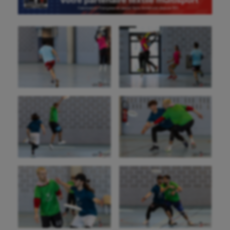
Balle à la main
Ballon au poing
Baseball
Billard
Boules lyonnaises
Canoë-kayak
Cerf Volant
Cheerleading
Course à pied
Crossfit
Cyclisme
Danse