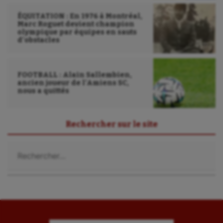
Triathlon
ÉQUITATION : En 1976 à Montréal,
Marc Roguet devient champion
Ultimate frisbee
olympique par équipes en sauts
d’obstacles
UNSS
Voile
FOOTBALL : Alain Sallembien,
ancien joueur de l’Amiens SC,
Wakeboard
nous a quittés
Water-polo
Rechercher sur le site
Rechercher :