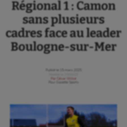
Régional 1 : Camon
sans plusieurs
cadres face au leader
Boulogne-sur-Mer
Publié le
15 mars 2025
Modifié le
15/03/25
Par
César Willot
Pour
Gazette Sports