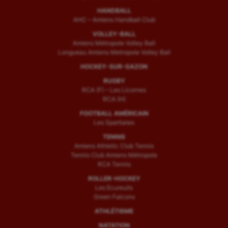
HANDBALL
AHC – Amiens Handball Club
VOLLEY-BALL
Amiens Métropole Volley Ball
Longueau Amiens Metropole Volley Ball
HOCKEY-SUR-GAZON
RUGBY
RCA (F) – Les Licornes
RCA (H)
FOOTBALL AMÉRICAIN
Les Spartiates
TENNIS
Amiens Athletic Club Tennis
Tennis Club Amiens Métropole
RCA Tennis
ROLLER-HOCKEY
Les Ecureuils
Green Falcons
ATHLÉTISME
NATATION