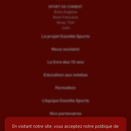
SPORT DE COMBAT
Boxe Anglaise
Boxe Française
Muay Thaï
Judo
Le projet Gazette Sports
Nous soutenir
Le livre des 10 ans
Education aux médias
Formation
L’équipe Gazette Sports
Nos partenaires
En visitant notre site, vous acceptez notre politique de
Recrutement