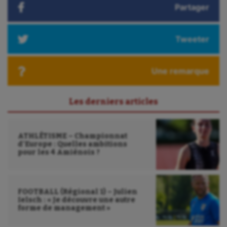
Partager
Randonnée / Marche
Roller-derby
Tweeter
Sarbacane
Une remarque
Sauvetage sportif
Sport adapté
Les derniers articles
Sport handicap
ATHLÉTISME – Championnat
Sport santé
d’Europe : Quelles ambitions
pour les 4 Amiénois ?
Sport-entreprise
Sport-santé
FOOTBALL (Régional 1) – Julien
Tir
Ielsch : « Je découvre une autre
forme de management »
Tir à l'arc