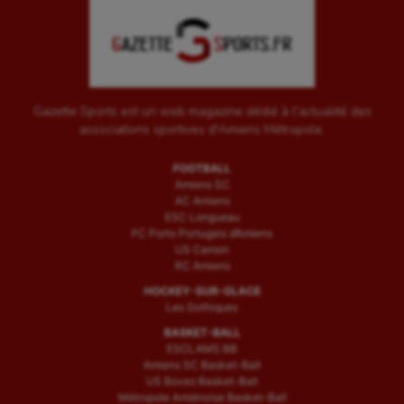
Gazette Sports est un web magazine dédié à l'actualité des
associations sportives d'Amiens Métropole.
FOOTBALL
Amiens SC
AC Amiens
ESC Longueau
FC Porto Portugais d’Amiens
US Camon
RC Amiens
HOCKEY-SUR-GLACE
Les Gothiques
BASKET-BALL
ESCLAMS BB
Amiens SC Basket-Ball
US Boves Basket-Ball
Métropole Amiénoise Basket-Ball