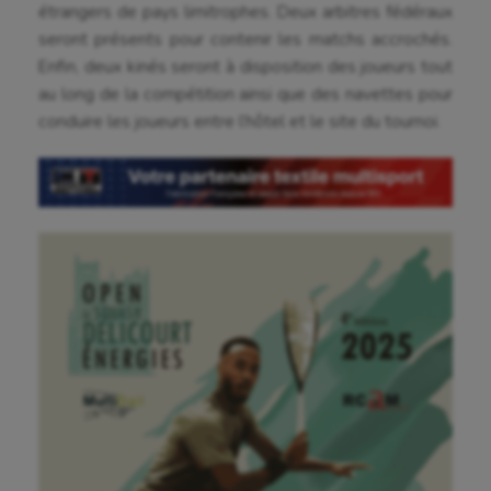
étrangers de pays limitrophes. Deux arbitres fédéraux
Ballon au poing
seront présents pour contenir les matchs accrochés.
Enfin, deux kinés seront à disposition des joueurs tout
Baseball
au long de la compétition ainsi que des navettes pour
conduire les joueurs entre l’hôtel et le site du tournoi.
Billard
Boules lyonnaises
Canoë-kayak
Cerf Volant
Cheerleading
Course à pied
Crossfit
Cyclisme
Danse