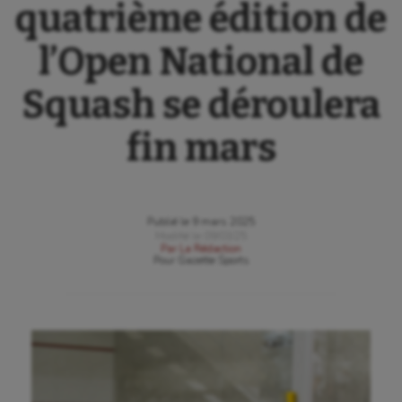
quatrième édition de
l’Open National de
Squash se déroulera
fin mars
Publié le
9 mars 2025
Modifié le
09/03/25
Par
La Rédaction
Pour
Gazette Sports