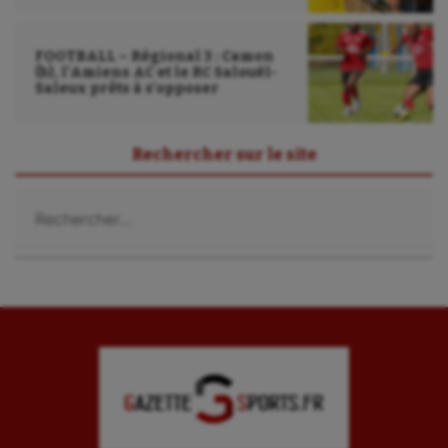
FOOTBALL – Régional 3 : Camon
(b), l’Amiens AC et le RC Salouël-
Saleux prêts à s’opposer
Rechercher sur le site
Rechercher :