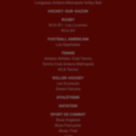
Longueau Amiens Metropole Volley Ball
HOCKEY-SUR-GAZON
RUGBY
RCA (F) – Les Licornes
RCA (H)
FOOTBALL AMÉRICAIN
Les Spartiates
TENNIS
Amiens Athletic Club Tennis
Tennis Club Amiens Métropole
RCA Tennis
ROLLER-HOCKEY
Les Ecureuils
Green Falcons
ATHLÉTISME
NATATION
SPORT DE COMBAT
Boxe Anglaise
Boxe Française
Muay Thaï