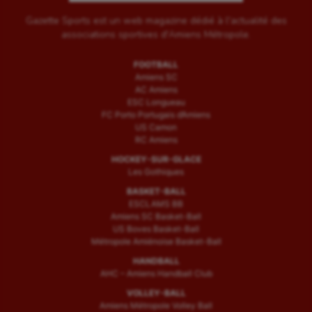
Gazette Sports est un web magazine dédié à l'actualité des
associations sportives d'Amiens Métropole.
FOOTBALL
Amiens SC
AC Amiens
ESC Longueau
FC Porto Portugais d’Amiens
US Camon
RC Amiens
HOCKEY-SUR-GLACE
Les Gothiques
BASKET-BALL
ESCLAMS BB
Amiens SC Basket-Ball
US Boves Basket-Ball
Métropole Amiénoise Basket-Ball
HANDBALL
AHC – Amiens Handball Club
VOLLEY-BALL
Amiens Métropole Volley Ball