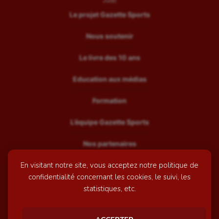
Judo
Le projet Gazette Sports
Nous soutenir
Le livre des 10 ans
Education aux médias
Formation
L’équipe Gazette Sports
Nos partenaires
En visitant notre site, vous acceptez notre politique de
Recrutement
confidentialité concernant les cookies, le suivi, les
Mentions légales
statistiques, etc.
Contactez-nous