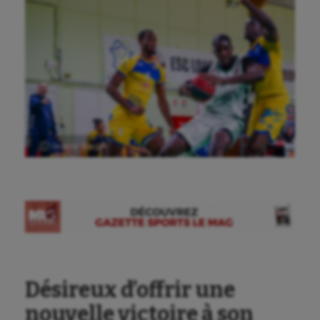
Ⓒ Gazette Sports
Désireux d’offrir une
nouvelle victoire à son