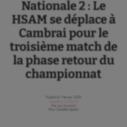
Nationale 2 : Le
HSAM se déplace à
Cambrai pour le
troisième match de
la phase retour du
championnat
Publié le
7 février 2025
Modifié le
07/02/25
Par
Lou Duminil
Pour
Gazette Sports