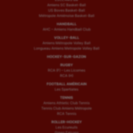
Amiens SC Basket-Ball
US Boves Basket-Ball
Métropole Amiénoise Basket-Ball
HANDBALL
AHC – Amiens Handball Club
VOLLEY-BALL
Amiens Métropole Volley Ball
Longueau Amiens Metropole Volley Ball
HOCKEY-SUR-GAZON
RUGBY
RCA (F) – Les Licornes
RCA (H)
FOOTBALL AMÉRICAIN
Les Spartiates
TENNIS
Amiens Athletic Club Tennis
Tennis Club Amiens Métropole
RCA Tennis
ROLLER-HOCKEY
Les Ecureuils
Green Falcons