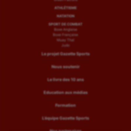
ATHLÉTISME
NATATION
SPORT DE COMBAT
Boxe Anglaise
Boxe Française
Muay Thaï
Judo
Le projet Gazette Sports
Nous soutenir
Le livre des 10 ans
Education aux médias
Formation
L’équipe Gazette Sports
Nos partenaires