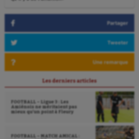
suivant
Plongée
:
Randonnée / Marche
Partager
Roller-derby
Tweeter
Sarbacane
Sauvetage sportif
Une remarque
Sport adapté
Les derniers articles
Sport handicap
Sport santé
FOOTBALL – Ligue 3 : Les
Sport-entreprise
Amiénois ne méritaient pas
mieux qu’un point à Fleury
Sport-santé
Tir
FOOTBALL – MATCH AMICAL :