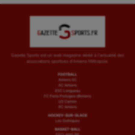
Gazette Sports est un web magazine dédié à l'actualité des
associations sportives d'Amiens Métropole.
FOOTBALL
Amiens SC
AC Amiens
ESC Longueau
FC Porto Portugais d’Amiens
US Camon
RC Amiens
HOCKEY-SUR-GLACE
Les Gothiques
BASKET-BALL
ESCLAMS BB