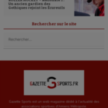
ROLLER HOCKEY – Nationale 1 :
Un ancien gardien des
Gothiques rejoint les Écureuils
Rechercher sur le site
Rechercher :
Gazette Sports est un web magazine dédié à l'actualité des
associations sportives d'Amiens Métropole.