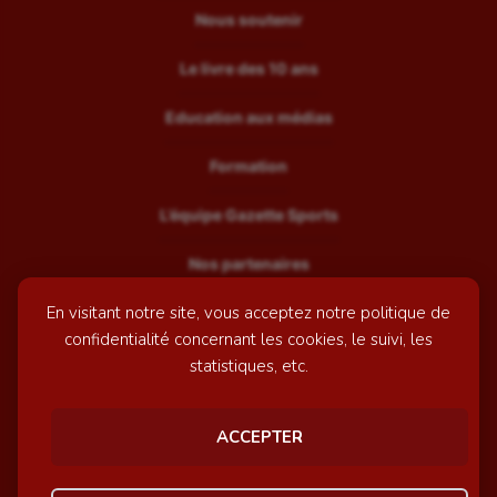
Nous soutenir
Le livre des 10 ans
Education aux médias
Formation
L’équipe Gazette Sports
Nos partenaires
En visitant notre site, vous acceptez notre politique de
Recrutement
confidentialité concernant les cookies, le suivi, les
Mentions légales
statistiques, etc.
Contactez-nous
ACCEPTER