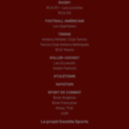
RUGBY
RCA (F) – Les Licornes
RCA (H)
FOOTBALL AMÉRICAIN
Les Spartiates
TENNIS
Amiens Athletic Club Tennis
Tennis Club Amiens Métropole
RCA Tennis
ROLLER-HOCKEY
Les Ecureuils
Green Falcons
ATHLÉTISME
NATATION
SPORT DE COMBAT
Boxe Anglaise
Boxe Française
Muay Thaï
Judo
Le projet Gazette Sports