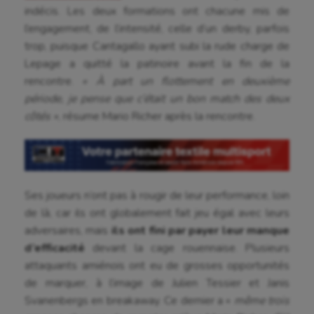
indécis. Les deux formations ont chacune mis de
l’engagement, de l’intensité, celle d’un derby, parfois
trop, puisque Cantagallo ayant subi la rude charge de
Lepage a quitté la patinoire avant la fin de la
rencontre.
« À part un flottement en deuxième
période, je pense que c’était un bon match des deux
côtés »
, résume Mario Richer après la rencontre.
Ses joueurs n’ont pas à rougir de leur performance, loin
de là, car ils ont globalement fait jeu égal avec leurs
adversaires, mais
ils ont fini par payer leur manque
d’efficacité
devant la cage rouennaise. Plusieurs
attaquants amiénois ont eu de grosses opportunités
de marquer, à l’image de Julien Tessier et Janis
Svanenbergs en breakaway. Ce dernier a «
même trois