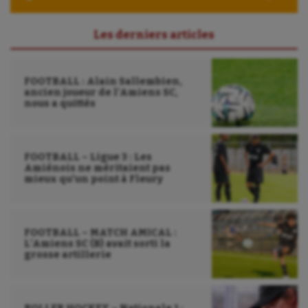
Les derniers articles
FOOTBALL : Alain Sallembien,
ancien joueur de l’Amiens SC,
nous a quittés
FOOTBALL – Ligue 3 : Les
Amiénois ne méritaient pas
mieux qu’un point à Fleury
FOOTBALL – MATCH AMICAL :
L’Amiens SC (B) avait sorti la
grosse artillerie