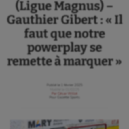
(Ligue Magnus) –
Gauthier Gibert : « Il
faut que notre
powerplay se
remette à marquer »
Publié le
1 février 2025
Modifié le
01/02/25
Par
César Willot
Pour
Gazette Sports