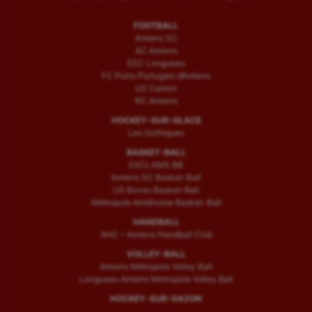
FOOTBALL
Amiens SC
AC Amiens
ESC Longueau
FC Porto Portugais d’Amiens
US Camon
RC Amiens
HOCKEY-SUR-GLACE
Les Gothiques
BASKET-BALL
ESCLAMS BB
Amiens SC Basket-Ball
US Boves Basket-Ball
Métropole Amiénoise Basket-Ball
HANDBALL
AHC – Amiens Handball Club
VOLLEY-BALL
Amiens Métropole Volley Ball
Longueau Amiens Metropole Volley Ball
HOCKEY-SUR-GAZON