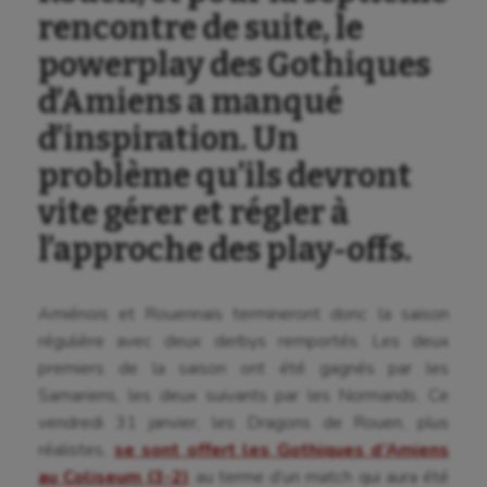
rencontre de suite, le
powerplay des Gothiques
d’Amiens a manqué
d’inspiration. Un
problème qu’ils devront
vite gérer et régler à
l’approche des play-offs.
Amiénois et Rouennais termineront donc la saison
régulière avec deux derbys remportés. Les deux
premiers de la saison ont été gagnés par les
Samariens, les deux suivants par les Normands. Ce
vendredi 31 janvier, les Dragons de Rouen, plus
réalistes,
se sont offert les Gothiques d’Amiens
au Coliseum (3-2)
au terme d’un match qui aura été