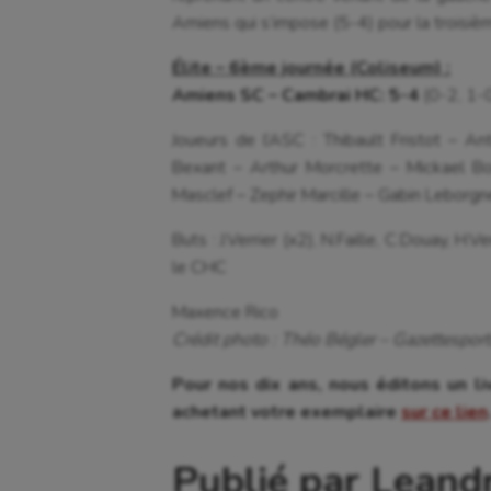
Amiens qui s’impose (5-4) pour la troisiè
Élite – 6ème journée (Coliseum) :
Amiens SC – Cambrai HC: 5-4
(0-2, 1-
Joueurs de l’ASC : Thibault Fristot – An
Bexant – Arthur Morcrette – Mickael Bo
Masclef – Zephir Marcille – Gabin Leborgn
Buts : J.Verrier (x2), N.Faille, C.Douay, H
le CHC
Maxence Rico
Crédit photo : Théo Bégler – Gazettesports
Pour nos dix ans, nous éditons un liv
achetant votre exemplaire
sur ce lien
Publié par Leand