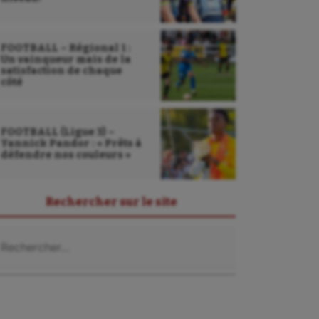
FOOTBALL – Régional 1 :
Un vainqueur mais de la
satisfaction de chaque
côté
FOOTBALL (Ligue 3) –
Yannick Pandor : « Prêts à
défendre nos couleurs »
Rechercher sur le site
chercher :