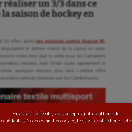
 réaliser un 3/3 dans ce
la saison de hockey en
i. En effet, après
les victoires contre Grasse (6-
s disputaient le dernier match de la saison en salle.
mence moins bien que la veille pour les Samariens
se
Kayak-polo
premières minutes. Jean Wiart ouvre rapidement le
tation
Korfbal
mite quelques minutes plus tard. L’arbitre siffle
e première période dominée par les Cambrésiens.
lade
Longue paume
ime
Moto
ess
Natation
En visitant notre site, vous acceptez notre politique de
football
Natation artistique
er réduit rapidement le score pour l’ASC, suite à un
confidentialité concernant les cookies, le suivi, les statistiques, etc.
 montrent plus et semblent plus enclins à faire la
ball américain
Omnisports