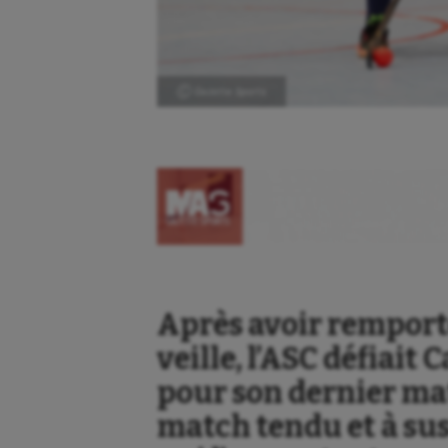
Ⓒ Gazette Sports
Après avoir remport
veille, l’ASC défiai
pour son dernier mat
match tendu et à sus