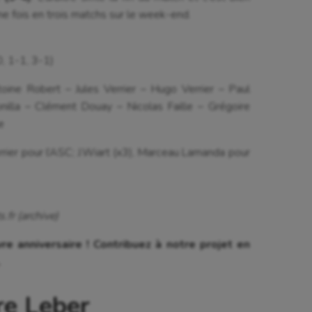
me fois en trois matchs sur le week-end.
0, 1-1, 3-1)
toine Robert – Jules Verrier – Hugo Verrier – Paul
nilla – Clément Douay – Nicolas Faille – Grégoire
e
.Verrier pour l’ASC; J.Wiart (x3), Marceau Lamanda pour
.fr (archive)
re anniversaire ! Contribuez à notre projet en
.
re Leber