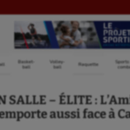
Basket-
Volley-
Sports
ll
Raquette
ball
ball
comb
SALLE – ÉLITE : L’Am
’emporte aussi face à 