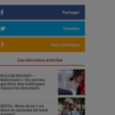
Partager
Tweeter
Une remarque
Les derniers articles
ROLLER HOCKEY –
Nationale 1 : Un ancien
gardien des Gothiques
rejoint les Écureuils
EDITO : Mais où va-t-on
dans le cyclisme de haut
niveau?