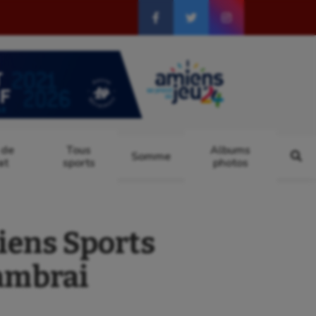
 de
Tous
Albums
Somme
at
sports
photos
iens Sports
Cambrai