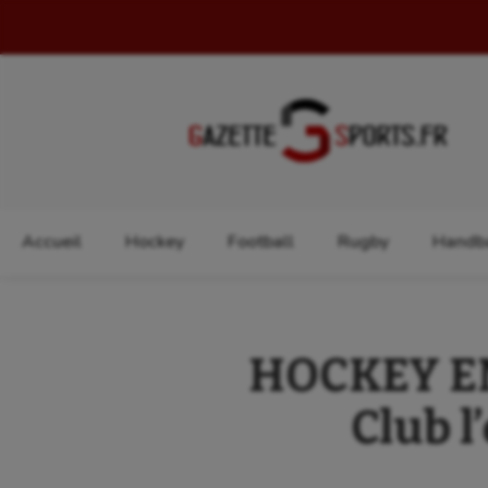
Rechercher :
Accueil
Hockey
Football
Rugby
Handba
HOCKEY EN 
Club l