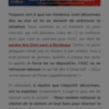
Course à pied
Crossfit
Toujours est-il que les Amiénois sont désormais
dos au mur et ils se doivent de redresser la
Cyclisme
situation
. Nous sommes en ce moment, en plein
Danse
mercato, qui voit plusieurs clubs de L2 se renforcer
alors que c’est le contraire pour l’ASC, qui vient de
Equitation
perdre Ikia Dimi parti à Bordeaux
. Certes, ce jeune
attaquant n’était pas un titulaire à part entière, mais il
Escalade
avait prouvé de grosses qualités à chaque fois qu’on
Escrime
l’a appelé.
A force de se dépouiller, l’ASC va se
retrouver démuni
ce qui fait dire à Omar Daf :
« Nous
Fitness
avons besoin de forces supplémentaires ! »
Flag football
En attendant,
il répète que l’objectif, désormais,
Football américain
est le maintien
. Evidemment, il s’agit le plus vite de
renouer avec la victoire :
«
Nous voulons retrouver le
Futsal
chemin de la victoire et tout faire pour inverser la