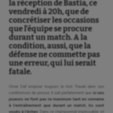
la réception de Bastia, ce
vendredi à 20h, que de
concrétiser les occasions
que l’équipe se procure
durant un match. A la
condition, aussi, que la
défense ne commette pas
une erreur, qui lui serait
fatale.
Omar Daf emploie toujours le mot Travail dans ses
conférences de presse. Il sait parfaitement que
si ses
joueurs ne font pas le maximum tant en semaine
à l’entraînement que durant un match, ils sont
Aéronautique
voués à l’échec
. Dans ce championnat impitoyable, et