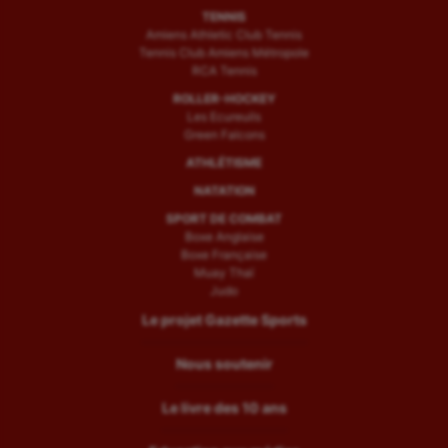
TENNIS
Amiens Athletic Club Tennis
Tennis Club Amiens Métropole
RCA Tennis
ROLLER-HOCKEY
Les Ecureuils
Green Falcons
ATHLÉTISME
NATATION
SPORT DE COMBAT
Boxe Anglaise
Boxe Française
Muay Thaï
Judo
Le projet Gazette Sports
Nous soutenir
Le livre des 10 ans