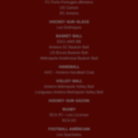
FC Porto Portugais d’Amiens
US Camon
RC Amiens
HOCKEY-SUR-GLACE
Les Gothiques
BASKET-BALL
ESCLAMS BB
Amiens SC Basket-Ball
US Boves Basket-Ball
Métropole Amiénoise Basket-Ball
HANDBALL
AHC – Amiens Handball Club
VOLLEY-BALL
Amiens Métropole Volley Ball
Longueau Amiens Metropole Volley Ball
HOCKEY-SUR-GAZON
RUGBY
RCA (F) – Les Licornes
RCA (H)
FOOTBALL AMÉRICAIN
Les Spartiates