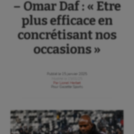
– Omar Daf : « Etre
plus efficace en
concrétisant nos
occasions »
Publié le
15 janvier 2025
Modifié le
15/01/25
Par
Lionel Herbet
Pour
Gazette Sports