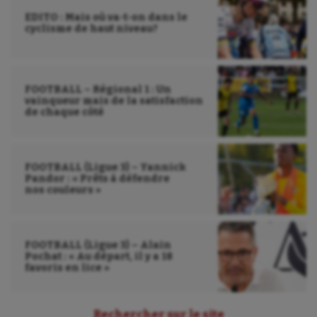
Voile
EDITO : Mais où va-t-on dans le
cyclisme de haut niveau?
Wakeboard
Water-polo
FOOTBALL – Régional 1 : Un
vainqueur mais de la satisfaction
de chaque côté
FOOTBALL (Ligue 3) – Yannick
Pandor : « Prêts à défendre
nos couleurs »
FOOTBALL (Ligue 3) – Alain
Pochat : « Au départ, il y a 18
favoris en lice »
Rechercher sur le site