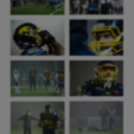
Jeux Olympiques et Paralympiques
Kayak-polo
Korfbal
Longue paume
Moto
Natation
Natation artistique
Omnisports
Outdoor
Paddle
Parkour