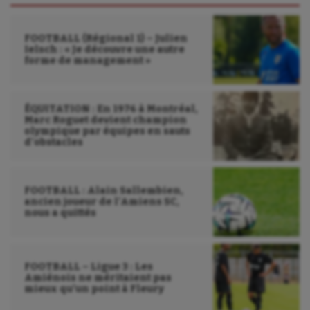
FOOTBALL (Régional 1) – Julien
Ielsch : « Je découvre une autre
forme de management »
ÉQUITATION : En 1976 à Montréal,
Marc Roguet devient champion
olympique par équipes en sauts
d’obstacles
FOOTBALL : Alain Sallembien,
ancien joueur de l’Amiens SC,
nous a quittés
FOOTBALL – Ligue 3 : Les
Amiénois ne méritaient pas
mieux qu’un point à Fleury