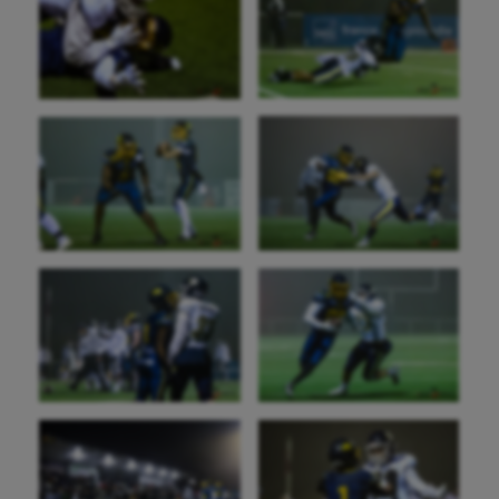
Escalade
Escrime
Fitness
Flag football
Football américain
Futsal
Golf
Gymnastique
Gymnastique rythmique
Haltérophilie
Handisport
Hippisme