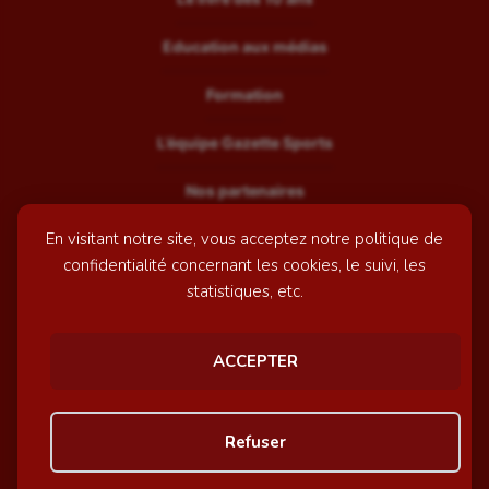
Education aux médias
Formation
L’équipe Gazette Sports
Nos partenaires
En visitant notre site, vous acceptez notre politique de
Recrutement
confidentialité concernant les cookies, le suivi, les
Mentions légales
statistiques, etc.
Contactez-nous
ACCEPTER
© GazetteSports - 2026 | Site internet réalisé par
l'agence
Refuser
Awelty
Personnaliser