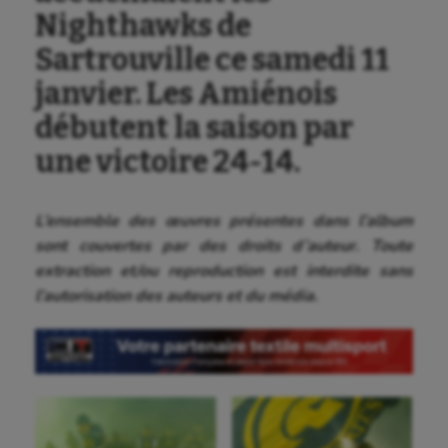
Nighthawks de
Sartrouville ce samedi 11
janvier. Les Amiénois
débutent la saison par
une victoire 24-14.
L’ensemble des œuvres présentes dans l’album
sont couvertes par des droits d’auteur. Toute
extraction et/ou reproduction est interdite sans
l’autorisation des auteurs et du média.