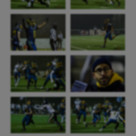
Aéronautique
Athlétisme
Auto
Aviron
Balle à la main
Ballon au poing