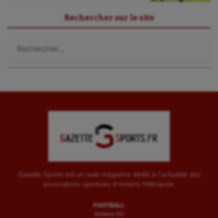
Rechercher sur le site
Rechercher :
Gazette Sports est un web magazine dédié à l'actualité des
associations sportives d'Amiens Métropole.
FOOTBALL
Amiens SC