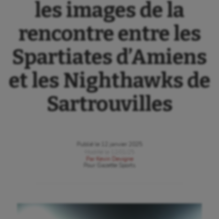
les images de la
rencontre entre les
Spartiates d’Amiens
et les Nighthawks de
Sartrouvilles
Publié le
12 janvier 2025
Modifié le
12/01/25
Par
Kevin Devigne
Pour
Gazette Sports