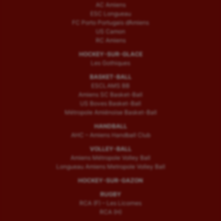
AC Amiens
ESC Longueau
FC Porto Portugais d’Amiens
US Camon
RC Amiens
HOCKEY-SUR-GLACE
Les Gothiques
BASKET-BALL
ESCLAMS BB
Amiens SC Basket-Ball
US Boves Basket-Ball
Métropole Amiénoise Basket-Ball
HANDBALL
AHC – Amiens Handball Club
VOLLEY-BALL
Amiens Métropole Volley Ball
Longueau Amiens Metropole Volley Ball
HOCKEY-SUR-GAZON
RUGBY
RCA (F) – Les Licornes
RCA (H)