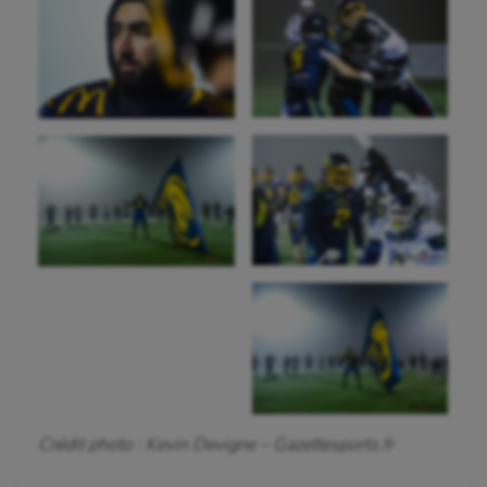
Sport-santé
Tir
Tir à l'arc
Triathlon
Ultimate frisbee
UNSS
Voile
Wakeboard
Water-polo
Crédit photo : Kevin Devigne – Gazettesports.fr