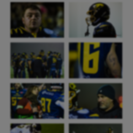
Baseball
Billard
Boules lyonnaises
Canoë-kayak
Cerf Volant
Cheerleading
Course à pied
Crossfit
Cyclisme
Danse
Equitation