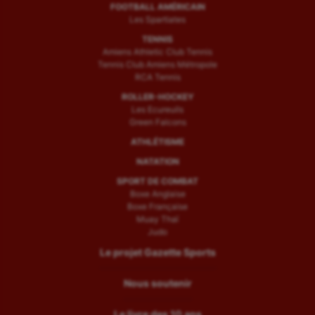
FOOTBALL AMÉRICAIN
Les Spartiates
TENNIS
Amiens Athletic Club Tennis
Tennis Club Amiens Métropole
RCA Tennis
ROLLER-HOCKEY
Les Ecureuils
Green Falcons
ATHLÉTISME
NATATION
SPORT DE COMBAT
Boxe Anglaise
Boxe Française
Muay Thaï
Judo
Le projet Gazette Sports
Nous soutenir
Le livre des 10 ans