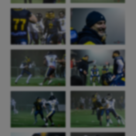
Patinage artistique
Pétanque
Plongée
Randonnée / Marche
Roller-derby
Sarbacane
Sauvetage sportif
Sport adapté
Sport handicap
Sport santé
Sport-entreprise