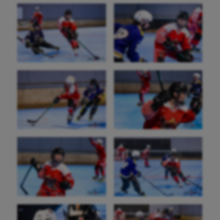
Boules lyonnaises
Canoë-kayak
Cerf Volant
Cheerleading
Course à pied
Crossfit
Cyclisme
Danse
Equitation
Escalade
Escrime