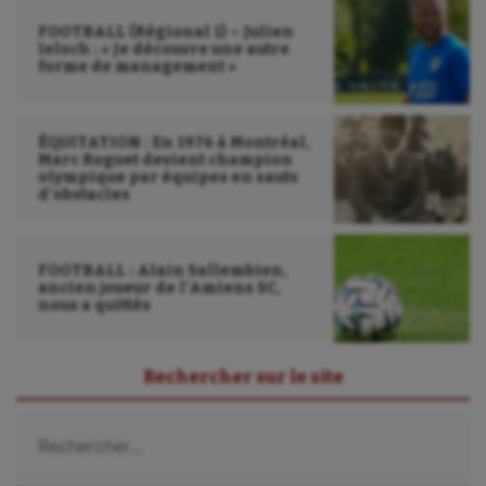
FOOTBALL (Régional 1) – Julien
Ielsch : « Je découvre une autre
forme de management »
ÉQUITATION : En 1976 à Montréal,
Marc Roguet devient champion
olympique par équipes en sauts
d’obstacles
FOOTBALL : Alain Sallembien,
ancien joueur de l’Amiens SC,
nous a quittés
Rechercher sur le site
Rechercher :