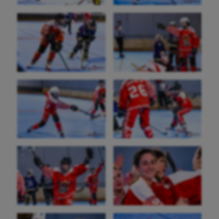
Pétanque
Plongée
Randonnée / Marche
Roller-derby
Sarbacane
Sauvetage sportif
Sport adapté
Sport handicap
Sport santé
Sport-entreprise
Sport-santé
Tir