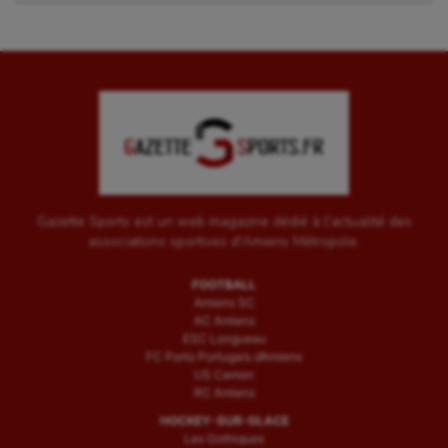
Gazette Sports est un web magazine dédié à l'actualité des
associations sportives d'Amiens Métropole.
FOOTBALL
Amiens SC
AC Amiens
ESC Longueau
FC Porto Portugais d’Amiens
US Camon
RC Amiens
HOCKEY-SUR-GLACE
Les Gothiques