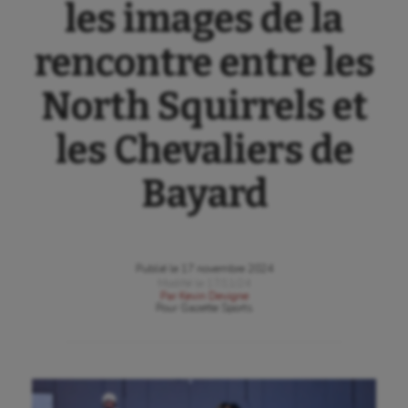
les images de la
rencontre entre les
North Squirrels et
les Chevaliers de
Bayard
Publié le
17 novembre 2024
Modifié le
17/11/24
Par
Kevin Devigne
Pour
Gazette Sports