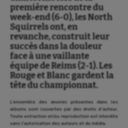
première rencontre du
week-end (6-0), les North
Squirrels ont, en
revanche, construit leur
succès dans la douleur
face à une vaillante
équipe de Reims (2-1). Les
Rouge et Blanc gardent la
tête du championnat.
L’ensemble des œuvres présentes dans les
albums sont couvertes par des droits d’auteur.
Toute extraction et/ou reproduction est interdite
sans l’autorisation des auteurs et du média.