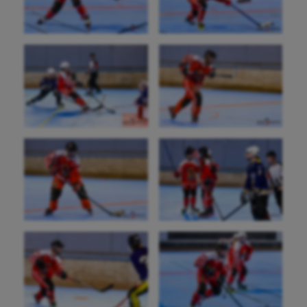
Kayak-polo
Korfbal
Longue paume
Moto
Natation
Natation artistique
Omnisports
Outdoor
Paddle
Parkour
Patinage artistique