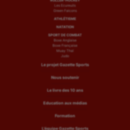
ROLLER-HOCKEY
Les Ecureuils
Green Falcons
ATHLÉTISME
NATATION
SPORT DE COMBAT
Boxe Anglaise
Boxe Française
Muay Thaï
Judo
Le projet Gazette Sports
Nous soutenir
Le livre des 10 ans
Education aux médias
Formation
L’équipe Gazette Sports