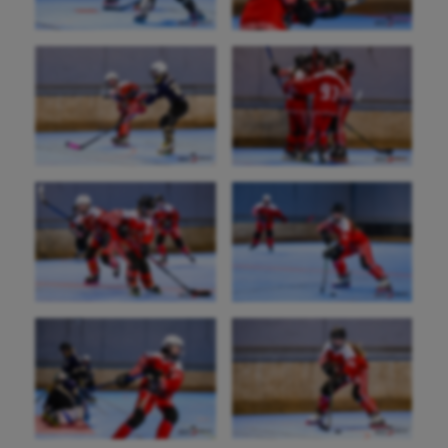
Aéronautique
Athlétisme
Auto
Aviron
Balle à la main
Ballon au poing
Baseball
Billard