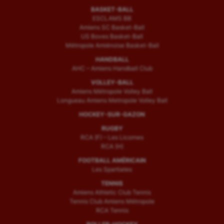
BASKET-BALL
ESCLAMS BB
Amiens SC Basket-Ball
US Boves Basket-Ball
Métropole Amiénoise Basket-Ball
HANDBALL
AHC – Amiens Handball Club
VOLLEY-BALL
Amiens Métropole Volley Ball
Longueau Amiens Metropole Volley Ball
HOCKEY-SUR-GAZON
RUGBY
RCA (F) – Les Licornes
RCA (H)
FOOTBALL AMÉRICAIN
Les Spartiates
TENNIS
Amiens Athletic Club Tennis
Tennis Club Amiens Métropole
RCA Tennis