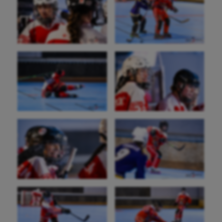
Fitness
Flag football
Football américain
Futsal
Golf
Gymnastique
Gymnastique rythmique
Haltérophilie
Handisport
Hippisme
Jeux Olympiques et Paralympiques