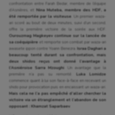
confrontation entre Farah Bedar, membre de l’équipe
Futsal
d’Asnières, et
Nina Muteba, membre des HDF, a
été remportée par la visiteuse
. Un premier waza-
Golf
ari scoré au bout de deux minutes, suivi d’un second,
offre la première victoire de la soirée aux HDF.
Gymnastique
Ourouzmag Magkeyev continue sur la lancée de
Gymnastique rythmique
sa coéquipière
et remporte son combat par waza-ari
awasete ippon contre Yoann Benezra.
Israa Daghari a
Haltérophilie
beaucoup tenté durant sa confrontation, mais
Handisport
deux shidos reçus ont donné l’avantage à
l’Asniéroise Sarra Mzoughi
. Un avantage que la
Hippisme
première n’a pas su remonté.
Luka Lomidze
commence quant à lui son face-à-face en recevant un
Jeux Olympiques et Paralympiques
shido pour provocation puis en encaissant un waza-ari.
Kayak-polo
Mais cela ne l’a pas empêché d’aller chercher la
victoire via un étranglement et l’abandon de son
Korfbal
opposant : Khamzat Saparbaev
.
Longue paume