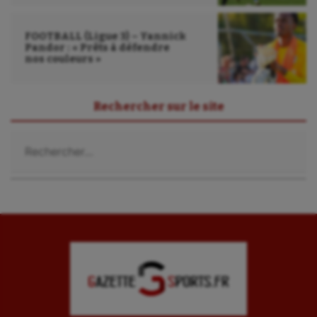
FOOTBALL (Ligue 3) – Yannick
Pandor : « Prêts à défendre
nos couleurs »
Rechercher sur le site
Rechercher :