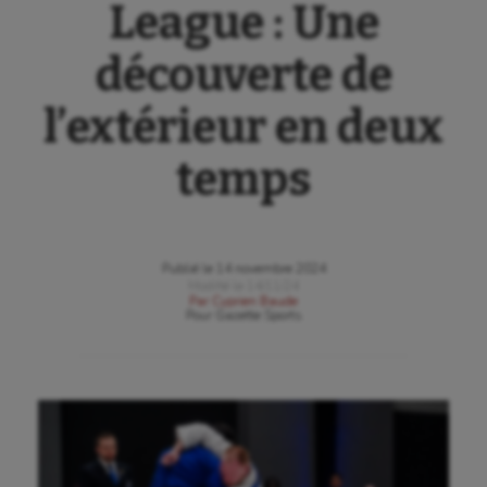
League : Une
découverte de
l’extérieur en deux
temps
Publié le
14 novembre 2024
Modifié le
14/11/24
Par
Cyprien Baude
Pour
Gazette Sports