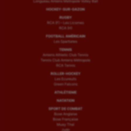
Longueau Amiens Metropole Volley Ball
HOCKEY-SUR-GAZON
RUGBY
RCA (F) – Les Licornes
RCA (H)
FOOTBALL AMÉRICAIN
Les Spartiates
TENNIS
Amiens Athletic Club Tennis
Tennis Club Amiens Métropole
RCA Tennis
ROLLER-HOCKEY
Les Ecureuils
Green Falcons
ATHLÉTISME
NATATION
SPORT DE COMBAT
Boxe Anglaise
Boxe Française
Muay Thaï
Judo