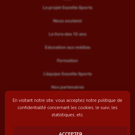
Le projet Gazette Sports
Nous soutenir
Le livre des 10 ans
Education aux médias
Formation
L’équipe Gazette Sports
Nos partenaires
En visitant notre site, vous acceptez notre politique de
Recrutement
confidentialité concernant les cookies, le suivi, les
Mentions légales
statistiques, etc.
Contactez-nous
ACCEPTER