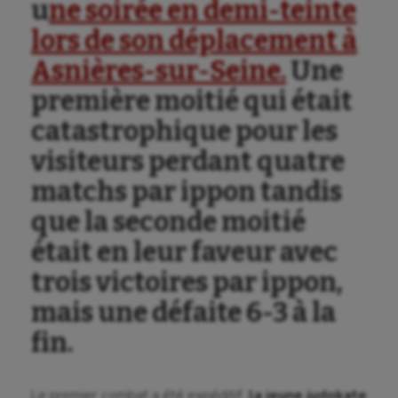
u
ne soirée en demi-teinte
lors de son déplacement à
Asnières-sur-Seine.
Une
première moitié qui était
catastrophique pour les
visiteurs perdant quatre
matchs par ippon tandis
que la seconde moitié
était en leur faveur avec
trois victoires par ippon,
mais une défaite 6-3 à la
fin.
Le premier combat a été expéditif,
la jeune judokate