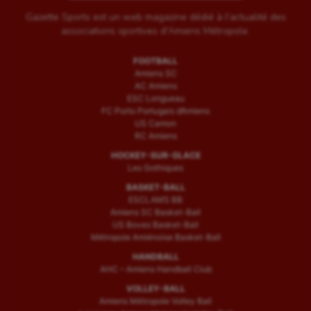
Gazette Sports est un web magazine dédié à l'actualité des
associations sportives d'Amiens Métropole.
FOOTBALL
Amiens SC
AC Amiens
ESC Longueau
FC Porto Portugais d’Amiens
US Camon
RC Amiens
HOCKEY-SUR-GLACE
Les Gothiques
BASKET-BALL
ESCLAMS BB
Amiens SC Basket-Ball
US Boves Basket-Ball
Métropole Amiénoise Basket-Ball
HANDBALL
AHC – Amiens Handball Club
VOLLEY-BALL
Amiens Métropole Volley Ball