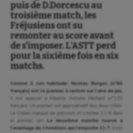
puis de D.Dorcescu au
troisième match, les
Fréjusiens ont su
remonter au score avant
de s’imposer. L’ASTT perd
pour la sixième fois en six
matchs.
Comme à son habitude, Nicolas Burgos (n°66
français) est le premier à rentrer sur l’aire de jeu
.
Il est opposé à Maxime Antoine Michard (n°135
français). Un premier set approximatif des deux côtés.
Le Chilien manque de précision et s’incline 11-8 dans
le premier set.
La deuxième manche tourne à
l’avantage de l’Amiénois qui l’emporte 11-7
. Il est