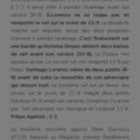
à 7-7. Il arrive enfin à prendre l’avantage avant son
Auto
service (9-9).
S.Lorenzo ne se loupe pas et
remporte le set sur le score de 11-9
. La deuxième
Aviron
manche est disputée, aucun des deux pongistes
Balle à la main
n’arrivent à prendre l’avantage.
C’est finalement sur
une bande qu’Antoine Doyen obtient deux balles
Ballon au poing
de set avant son service (10-8)
. Le Poulpe n’en
sauvera qu’une. Le second set est remporté 11-9 par
Baseball
Fréjus.
Santiago Lorenzo mène de deux points (8-
Billard
6) avant de subir la remontée de son adversaire
qui réussit tout
. Le troisième set est en faveur des
Boules lyonnaises
locaux sur le score de 11-9. Malgré deux points
Canoë-kayak
d’avance (5-3) avant ses services, l’Amiénois n’y arrive
pas. Son adversaire est chirurgical et s’impose 11-6.
Cerf Volant
Fréjus égalise : 1-1
.
Cheerleading
La troisième rencontre oppose Denis Dorcescu
Course à pied
(n°130 français) au Malgache Antoine Razafinaviro