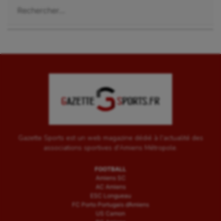
Gazette Sports est un web magazine dédié à l'actualité des
associations sportives d'Amiens Métropole.
FOOTBALL
Amiens SC
AC Amiens
ESC Longueau
FC Porto Portugais d’Amiens
US Camon