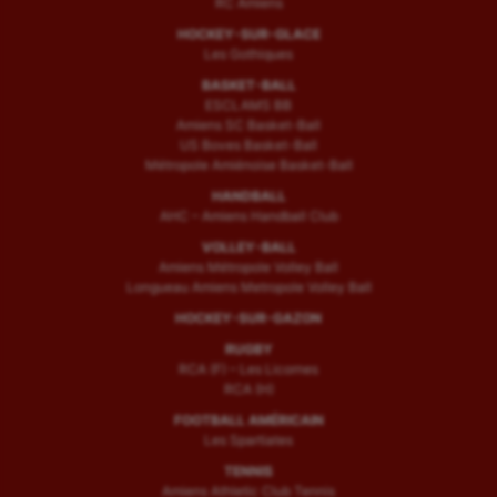
RC Amiens
HOCKEY-SUR-GLACE
Les Gothiques
BASKET-BALL
ESCLAMS BB
Amiens SC Basket-Ball
US Boves Basket-Ball
Métropole Amiénoise Basket-Ball
HANDBALL
AHC – Amiens Handball Club
VOLLEY-BALL
Amiens Métropole Volley Ball
Longueau Amiens Metropole Volley Ball
HOCKEY-SUR-GAZON
RUGBY
RCA (F) – Les Licornes
RCA (H)
FOOTBALL AMÉRICAIN
Les Spartiates
TENNIS
Amiens Athletic Club Tennis