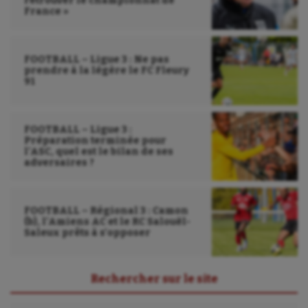
retrouver le championnat de
France »
FOOTBALL – Ligue 3 : Ne pas
prendre à la légère le FC Fleury
91
FOOTBALL – Ligue 3 :
Préparation terminée pour
l’ASC, quel est le bilan de ses
adversaires ?
FOOTBALL – Régional 3 : Camon
(b), l’Amiens AC et le RC Salouël-
Saleux prêts à s’opposer
Rechercher sur le site
Rechercher :