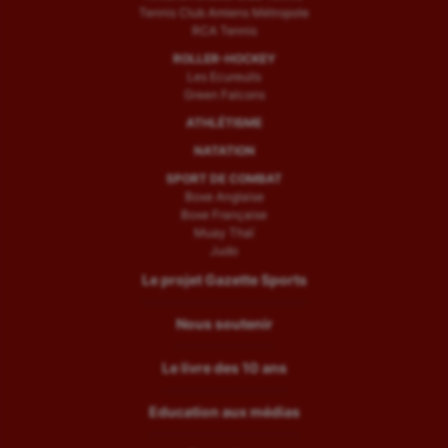
Tennis Club Amiens Métropole
RCA Tennis
ROLLER-HOCKEY
Les Ecureuils
Green Falcons
ATHLÉTISME
NATATION
SPORT DE COMBAT
Boxe Anglaise
Boxe Française
Muay Thaï
Judo
Le projet Gazette Sports
Nous soutenir
Le livre des 10 ans
Education aux médias