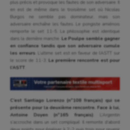
plus précis et provoque les fautes de son adversaire. Il
en est de même dans le troisième set où Nicolas
Burgos ne semble pas dominateur, mais son
adversaire enchaîne les fautes. Le pongiste amiénois
remporte le set 11-5. La philosophie est identique
dans la dernière manche.
Le Poulpe semble gagner
en confiance tandis que son adversaire cumule
les erreurs
. L’ultime set est en faveur de l’ASTT sur
le score de 11-3.
La première rencontre est pour
l’ASTT
.
C’est Santiago Lorenzo (n°108 français) qui se
présente pour la deuxième rencontre. Face à lui,
Antoine Doyen (n°165 français)
. L’Argentin
Aéronautique
s’accroche dans un set compliqué. Il remonte d’abord
deux points pour égaliser à 2-2 puis trois pour revenir
Athlétisme