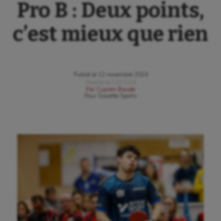
Pro B : Deux points,
c’est mieux que rien
Publié le
12 novembre 2024
Modifié le
12/11/24
Par
Cyprien Baude
Pour
Gazette Sports