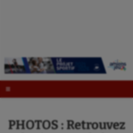
Rechercher :
PHOTOS : Retrouvez