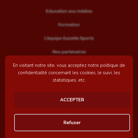
Education aux médias
Formation
L’équipe Gazette Sports
Nos partenaires
En visitant notre site, vous acceptez notre politique de
Recrutement
confidentialité concernant les cookies, le suivi, les
Mentions légales
statistiques, etc.
Contactez-nous
ACCEPTER
© GazetteSports - 2026 | Site internet réalisé par
l'agence
Refuser
Awelty
Personnaliser