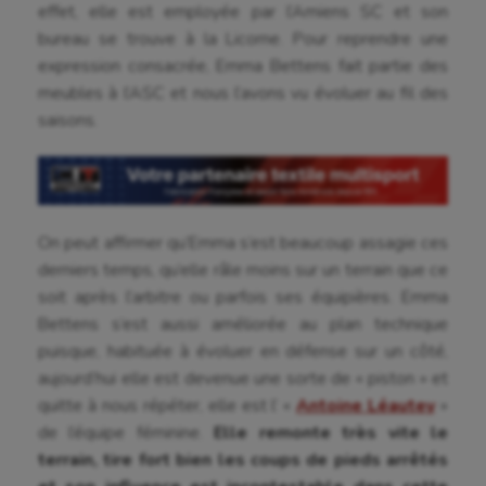
effet, elle est employée par l’Amiens SC et son
Athlétisme
bureau se trouve à la Licorne. Pour reprendre une
expression consacrée, Emma Bettens fait partie des
Auto
meubles à l’ASC et nous l’avons vu évoluer au fil des
saisons.
Aviron
Balle à la main
Ballon au poing
On peut affirmer qu’Emma s’est beaucoup assagie ces
Baseball
derniers temps, qu’elle râle moins sur un terrain que ce
soit après l’arbitre ou parfois ses équipières. Emma
Billard
Bettens s’est aussi améliorée au plan technique
Boules lyonnaises
puisque, habituée à évoluer en défense sur un côté,
aujourd’hui elle est devenue une sorte de « piston » et
Canoë-kayak
quitte à nous répéter, elle est l’ «
Antoine Léautey
»
Cerf Volant
de l’équipe féminine.
Elle remonte très vite le
terrain, tire fort bien les coups de pieds arrêtés
Cheerleading