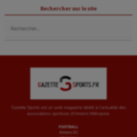
Rechercher sur le site
Rechercher :
Gazette Sports est un web magazine dédié à l'actualité des
associations sportives d'Amiens Métropole.
FOOTBALL
Amiens SC