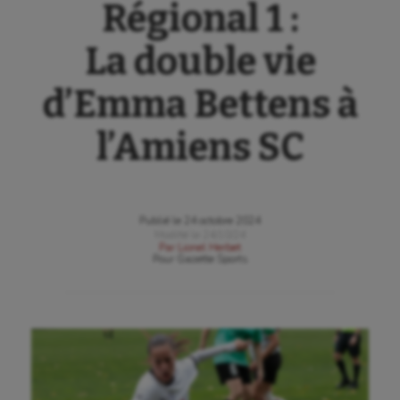
Régional 1 :
La double vie
d’Emma Bettens à
l’Amiens SC
Publié le
24 octobre 2024
Modifié le
24/10/24
Par
Lionel Herbet
Pour
Gazette Sports