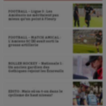
Voile
FOOTBALL – Ligue 3 : Les
Amiénois ne méritaient pas
Wakeboard
mieux qu’un point à Fleury
Water-polo
FOOTBALL – MATCH AMICAL :
L’Amiens SC (B) avait sorti la
grosse artillerie
ROLLER HOCKEY – Nationale 1 :
Un ancien gardien des
Gothiques rejoint les Écureuils
EDITO : Mais où va-t-on dans le
cyclisme de haut niveau?