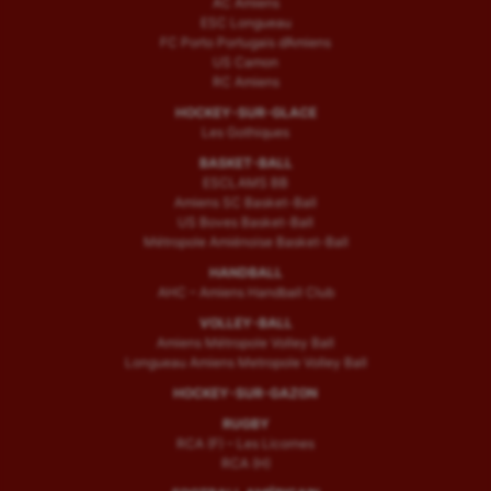
AC Amiens
ESC Longueau
FC Porto Portugais d’Amiens
US Camon
RC Amiens
HOCKEY-SUR-GLACE
Les Gothiques
BASKET-BALL
ESCLAMS BB
Amiens SC Basket-Ball
US Boves Basket-Ball
Métropole Amiénoise Basket-Ball
HANDBALL
AHC – Amiens Handball Club
VOLLEY-BALL
Amiens Métropole Volley Ball
Longueau Amiens Metropole Volley Ball
HOCKEY-SUR-GAZON
RUGBY
RCA (F) – Les Licornes
RCA (H)