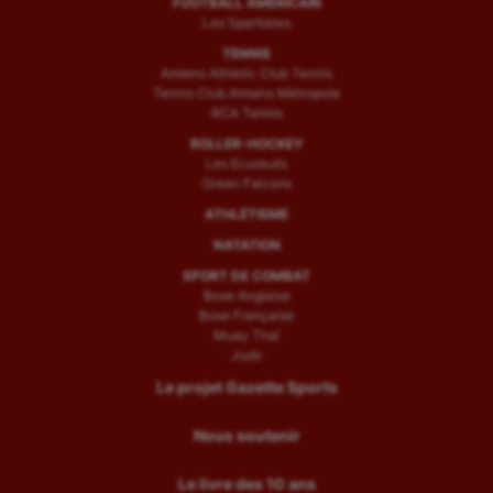
FOOTBALL AMÉRICAIN
Les Spartiates
TENNIS
Amiens Athletic Club Tennis
Tennis Club Amiens Métropole
RCA Tennis
ROLLER-HOCKEY
Les Ecureuils
Green Falcons
ATHLÉTISME
NATATION
SPORT DE COMBAT
Boxe Anglaise
Boxe Française
Muay Thaï
Judo
Le projet Gazette Sports
Nous soutenir
Le livre des 10 ans