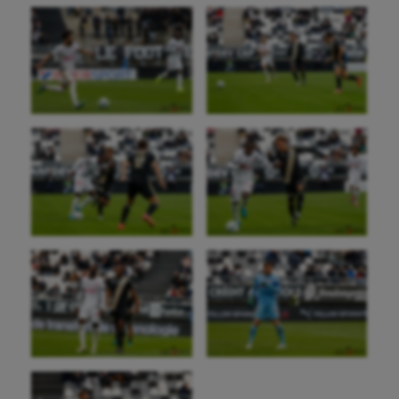
Sport santé
Sport-entreprise
Sport-santé
Tir
Tir à l'arc
Triathlon
Ultimate frisbee
UNSS
Voile
Wakeboard
Water-polo