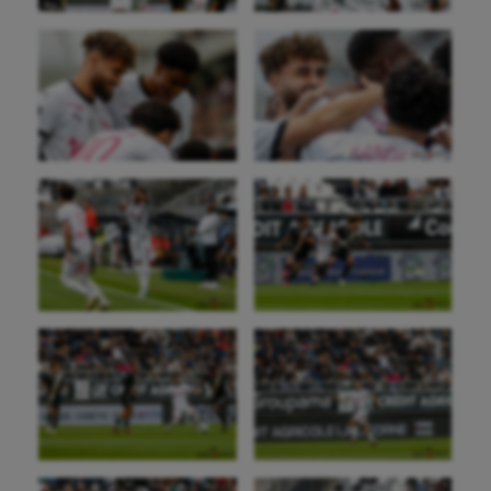
Balle à la main
Ballon au poing
Baseball
Billard
Boules lyonnaises
Canoë-kayak
Cerf Volant
Cheerleading
Course à pied
Crossfit
Cyclisme