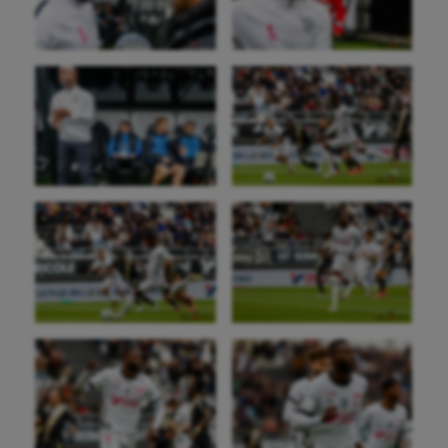
Aéronautique
Athlétisme
Auto
Aviron