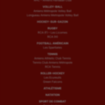
AHC – Amiens Handball Club
VOLLEY-BALL
Amiens Métropole Volley Ball
Longueau Amiens Metropole Volley Ball
HOCKEY-SUR-GAZON
RUGBY
RCA (F) – Les Licornes
RCA (H)
FOOTBALL AMÉRICAIN
Les Spartiates
TENNIS
Amiens Athletic Club Tennis
Tennis Club Amiens Métropole
RCA Tennis
ROLLER-HOCKEY
Les Ecureuils
Green Falcons
ATHLÉTISME
NATATION
SPORT DE COMBAT