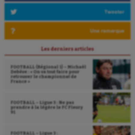
Tweeter
Une remarque
Les derniers articles
FOOTBALL (Régional 1) – Michaël
Debève : « On va tout faire pour
retrouver le championnat de
France »
FOOTBALL – Ligue 3 : Ne pas
prendre à la légère le FC Fleury
91
FOOTBALL – Ligue 3 :