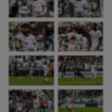
Haltérophilie
Handisport
Hippisme
Jeux Olympiques et Paralympiques
Kayak-polo
Korfbal
Longue paume
Moto
Natation
Natation artistique
Omnisports
Outdoor