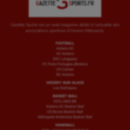
Gazette Sports est un web magazine dédié à l'actualité des
associations sportives d'Amiens Métropole.
FOOTBALL
Amiens SC
AC Amiens
ESC Longueau
FC Porto Portugais d’Amiens
US Camon
RC Amiens
HOCKEY-SUR-GLACE
Les Gothiques
BASKET-BALL
ESCLAMS BB
Amiens SC Basket-Ball
US Boves Basket-Ball
Métropole Amiénoise Basket-Ball
HANDBALL