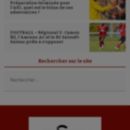
Préparation terminée pour
l’ASC, quel est le bilan de ses
adversaires ?
FOOTBALL – Régional 3 : Camon
(b), l’Amiens AC et le RC Salouël-
Saleux prêts à s’opposer
Rechercher sur le site
Rechercher :