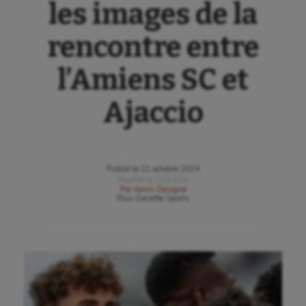
les images de la
rencontre entre
l’Amiens SC et
Ajaccio
Publié le
21 octobre 2024
Modifié le
21/10/24
Par
Kevin Devigne
Pour
Gazette Sports