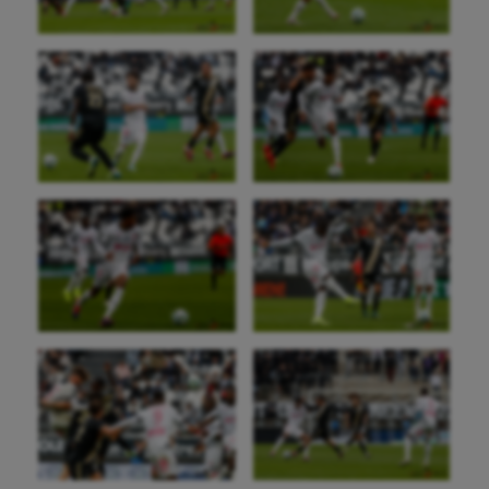
Paddle
Parkour
Patinage artistique
Pétanque
Plongée
Randonnée / Marche
Roller-derby
Sarbacane
Sauvetage sportif
Sport adapté
Sport handicap