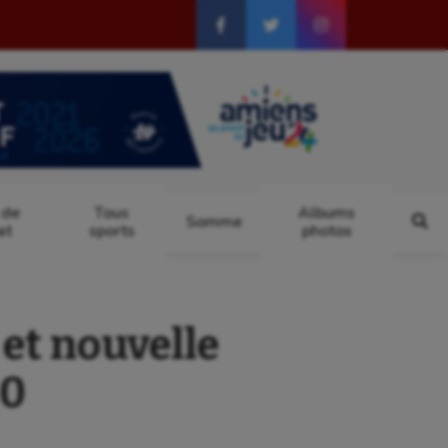
 de
Tous
Albums
Somme
at
sports
photos
et nouvelle
80