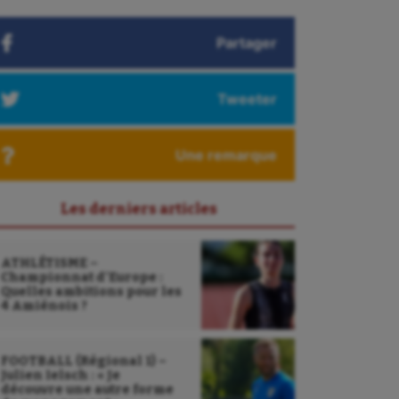
Partager
Tweeter
Une remarque
Les derniers articles
ATHLÉTISME –
Championnat d’Europe :
Quelles ambitions pour les
4 Amiénois ?
FOOTBALL (Régional 1) –
Julien Ielsch : « Je
découvre une autre forme