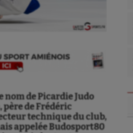
e nom de Picardie Judo
Re
 père de Frédéric
ecteur technique du club,
mais appelée Budosport80