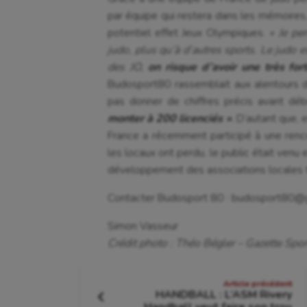
par équipe qui restera dans les mémoires,
potentiel effet Jeux Olympiques.
« Je pe
judo, plus qu’à d’autres sports. Le judo 
des JO,
on risque d’avoir une très for
Budosport80 rassemblait aux alentours de
pas donner de chiffres précis avant dé
monter à 200 licenciés »
. D’autant que,
France a récemment participé à une ren
les locaux ont perdu, le public était ven
développement des associations locales 
Contacter Budosport 80 : budosport80@
Simon Vasseur
Crédit photo : Théo Bégler – Gazette Sports
Navigation
Article précédent
HANDBALL : L’ASM Rivery
Article