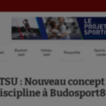
Basket-
Volley-
Sports
ll
Raquette
ball
ball
comb
TSU : Nouveau concept 
iscipline à Budosport