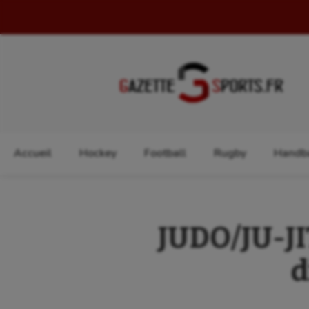
Rechercher :
Accueil
Hockey
Football
Rugby
Handba
JUDO/JU-JI
d