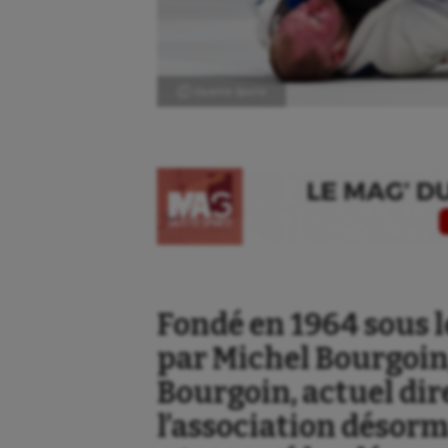
Ⓒ Gazette Sports
Fondé en 1964 sous l
par Michel Bourgoin,
Bourgoin, actuel dir
l’association désor