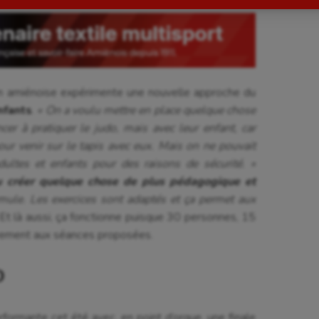
astique
Parkour
astique rythmique
Patinage artistique
rophilie
Pétanque
tion amiénoise expérimente une nouvelle approche du
isport
Plongée
nfants
.
« On a voulu mettre en place quelque chose
er à pratiquer le judo, mais avec leur enfant, car
isme
Randonnée / Marche
our venir sur le tapis avec eux. Mais on ne pouvait
dultes et enfants pour des raisons de sécurité. »
 Olympiques et Paralympiques
Roller-derby
u créer quelque chose de plus pédagogique et
mule. Les exercices sont adaptés et ça permet aux
Et là aussi, ça fonctionne puisque 30 personnes, 15
èrement aux séances proposées.
O
formante cet été avec, en point d’orgue, une finale