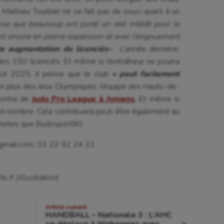
 Mathieu Tourbier ne se fait pas de souci quant à un
nse que beaucoup ont porté un réel intérêt pour le
est encore en pleine expansion et avec l’engouement
te augmentation de licenciés
«
. L’année dernière,
s 150 licenciés. Et même si l’entraîneur ne pourra
but 2025, il pense que le club
« peut facilement
 en plus des Jeux Olympiques, l’équipe des Hauts-de-
contre de
Judo Pro League à Amiens
. Et même si
u en nombre. Cela contribuera peut-être également au
telles que Budosport80.
gmail.com, 03 22 92 24 31
.fr (illustration)
Article suivant
HANDBALL – Nationale 3 : L’AHC