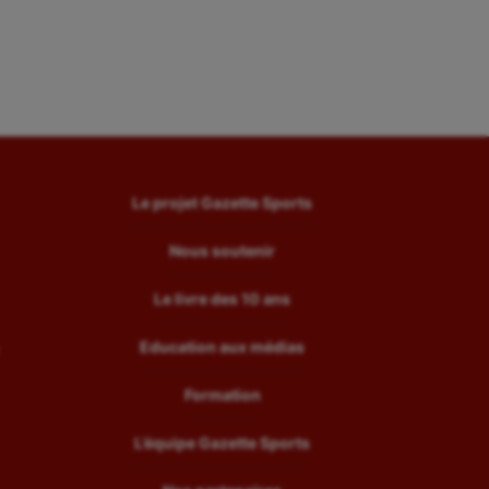
Le projet Gazette Sports
Nous soutenir
Le livre des 10 ans
Education aux médias
Formation
L’équipe Gazette Sports