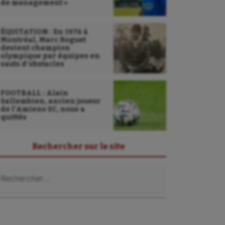
de management »
ÉQUITATION : En 1976 à
Montréal, Marc Roguet
devient champion
olympique par équipes en
sauts d’obstacles
FOOTBALL : Alain
Sallembien, ancien joueur
de l’Amiens SC, nous a
quittés
Rechercher sur le site
chercher :