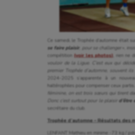
Ce samedi, le Trophée d’automne était s
se faire plaisir
, pour se challenger
», ins
compétition
(voir les photos)
, rien ne 
vouloir de la Ligue. C’est eux qui décid
premier Trophée d’automne, souvent ils 
2024-2025 s’apparente à un nouveau
haltérophiles pour compenser ceux partis
féminine, on est trois sœurs qui tirent d
Donc c’est surtout pour le plaisir
d’être 
secrétaire du club.
Trophée d’automne – Résultats des 
LENFANT Mathieu en minime -73 kg / pdc