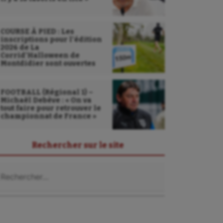
COURSE À PIED : Les
inscriptions pour l’édition
2026 de La
Corrid’Halloween de
Montdidier sont ouvertes
FOOTBALL (Régional 1) –
Michaël Debève : « On va
tout faire pour retrouver le
championnat de France »
Rechercher sur le site
chercher :