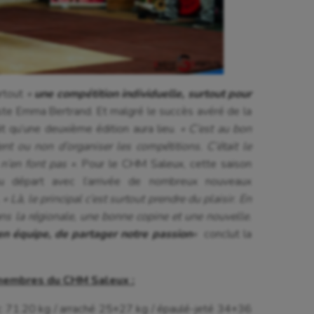
urtout
«
une compétition individuelle, surtout pour
iste Emma Bertrand. Et malgré le succès avéré de la
dit qu’une deuxième édition aura lieu.
« C’est au bon
ent ou non d’organiser les compétitions. C’était le
n’en font pas »
. Pour le CHM Saleux, cette saison
 départ avec l’arrivée de nombreux nouveaux
.
« Là, le principal c’est surtout prendre du plaisir. En
ans la régionale, une bonne copine et une nouvelle.
en équipe, de partager notre passion
«
conclut la
membres du CHM Saleux :
 71.20 kg / arraché 25+27 kg / épaulé-jeté 34+36