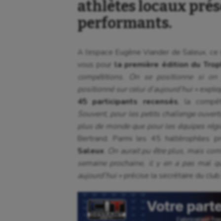
athlètes locaux prés
performants.
A l’espace Eugène Viander de Saleux, ce s
vous pour
la première édition du Tro
compétitions. On se positionne si on v
positionné sur celui d’aujourd’hui »
expliq
45 participants recensés
, la compé
Souvent, pour les petits challenge ouvert
plus de monde que pour les équipes régio
Bertrand. Parmi les 45 haltérophiles p
Saleux
.
On aurait pu être plus, mais com
semaine prochaine, il y en a pas mal qu
aujourd’hui »
précise la secrétaire du club