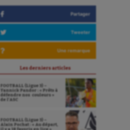
Partager
Tweeter
Une remarque
Les derniers articles
FOOTBALL (Ligue 3) –
Yannick Pandor : « Prêts à
défendre nos couleurs »
de l’ASC
FOOTBALL (Ligue 3) –
Alain Pochat : « Au départ,
il y a 18 favoris en lice »