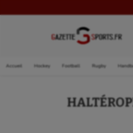
Rechercher :
Accueil
Hockey
Football
Rugby
Handba
HALTÉROPHI