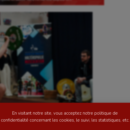
se
Kayak-polo
tation
Korfbal
lade
Longue paume
ime
Moto
ess
Natation
En visitant notre site, vous acceptez notre politique de
football
Natation artistique
confidentialité concernant les cookies, le suivi, les statistiques, etc.
ball américain
Omnisports