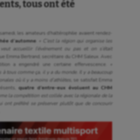
ents, tous ont été
amedi, les amateurs d’haltérophilie avaient rendez-
phée d’automne
.
« C’est la région qui organise les
eut accueillir l’événement ou pas et on s’était
ue Emma Bertrand, secrétaire du CHM Saleux. Avec
tition a engendré une certaine effervescence.
«
s à tous comme ça, il y a du monde. Il y a beaucoup
nales où il y a moins d’athlètes,
se satisfait Emma
résents,
quatre d’entre-eux évoluent au CHM
me la compétition est collée avec la régionale de la
i ont préféré se préserver plutôt que de concourir
.