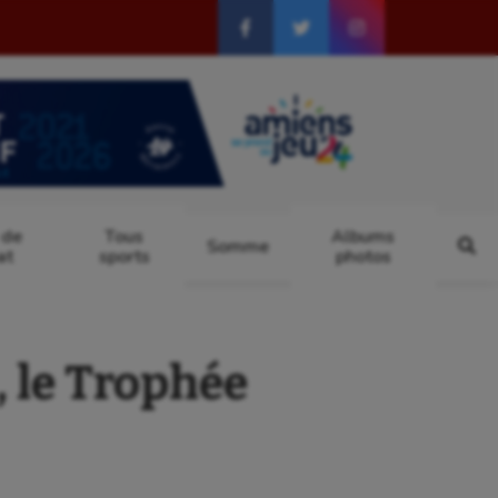
 de
Tous
Albums
Somme
at
sports
photos
 le Trophée