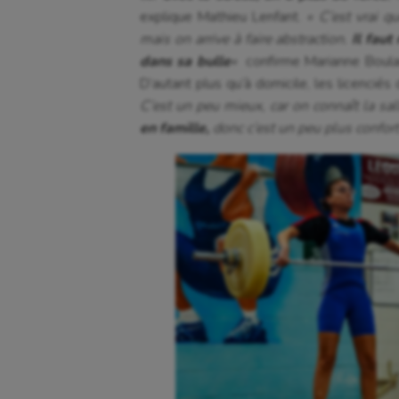
explique Mathieu Lenfant.
« C’est vrai q
mais on arrive à faire abstraction.
Il faut
dans sa bulle
«
confirme Marianne Boula
D’autant plus qu’à domicile, les licenci
C’est un peu mieux, car on connaît la sal
en famille,
donc c’est un peu plus confort