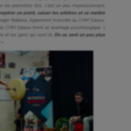
ue les premières fois, c’est un peu impressionnant,
 repérer un point, saluer les arbitres et se mettre
nger-Bailleux, également licenciée au CHM Saleux.
és du CHM Saleux tirent un avantage psychologique.
«
le et les gens qui sont là.
On se sent un peu plus
 ».