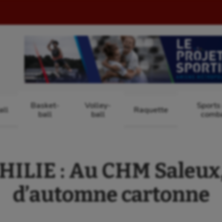
Basket-
Volley-
Sports
ll
Raquette
ball
ball
comb
LIE : Au CHM Saleux,
d’automne cartonne