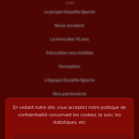
Judo
Le projet Gazette Sports
Nous soutenir
Le livre des 10 ans
Education aux médias
Formation
L’équipe Gazette Sports
Nos partenaires
En visitant notre site, vous acceptez notre politique de
Recrutement
confidentialité concernant les cookies, le suivi, les
Mentions légales
statistiques, etc.
Contactez-nous