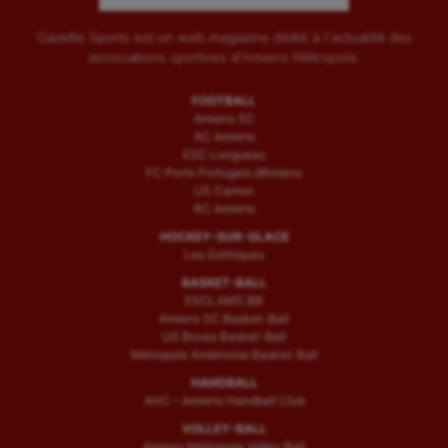
Gazette Sports est un web magazine dédié à l'actualité des
associations sportives d'Amiens Métropole.
FOOTBALL
Amiens SC
AC Amiens
ESC Longueau
FC Porto Portugais d’Amiens
US Camon
RC Amiens
HOCKEY-SUR-GLACE
Les Gothiques
BASKET-BALL
ESCLAMS BB
Amiens SC Basket-Ball
US Boves Basket-Ball
Métropole Amiénoise Basket-Ball
HANDBALL
AHC – Amiens Handball Club
VOLLEY-BALL
Amiens Métropole Volley Ball