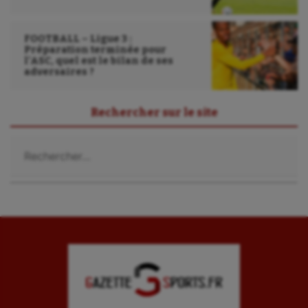
FOOTBALL – Ligue 3 :
Préparation terminée pour
l’ASC, quel est le bilan de ses
adversaires ?
Rechercher sur le site
Rechercher :