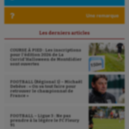
Une remarque
Les derniers articles
COURSE À PIED : Les inscriptions
pour l’édition 2026 de La
Corrid’Halloween de Montdidier
sont ouvertes
FOOTBALL (Régional 1) – Michaël
Debève : « On va tout faire pour
retrouver le championnat de
France »
FOOTBALL – Ligue 3 : Ne pas
prendre à la légère le FC Fleury
91