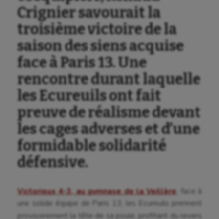
Crignier savourait la
troisième victoire de la
saison des siens acquise
face à Paris 13. Une
rencontre durant laquelle
les Ecureuils ont fait
preuve de réalisme devant
les cages adverses et d’une
formidable solidarité
défensive.
Victorieux 4-3, au gymnase de la Veillère
, face à
une solide équipe de Paris 13, les Ecureuils prennent
provisoirement la tête de sa poule, profitant du revers