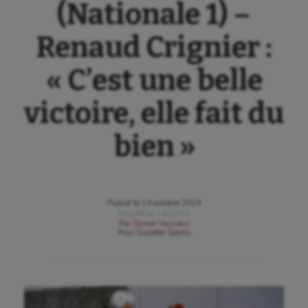
(Nationale 1) –
Renaud Crignier :
« C’est une belle
victoire, elle fait du
bien »
Publié le
14 octobre 2024
Modifié le
14/10/24
Par
Simon Vasseur
Pour
Gazette Sports