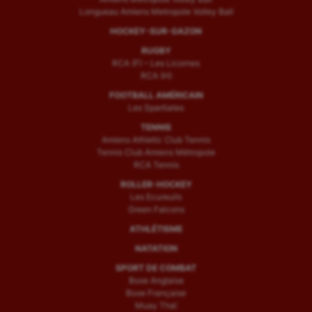
Longueau Amiens Metropole Volley Ball
HOCKEY-SUR-GAZON
RUGBY
RCA (F) – Les Licornes
RCA (H)
FOOTBALL AMÉRICAIN
Les Spartiates
TENNIS
Amiens Athletic Club Tennis
Tennis Club Amiens Métropole
RCA Tennis
ROLLER-HOCKEY
Les Ecureuils
Green Falcons
ATHLÉTISME
NATATION
SPORT DE COMBAT
Boxe Anglaise
Boxe Française
Muay Thaï