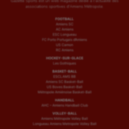
Gazette Sports est un web magazine dédié à l'actualité des
associations sportives d'Amiens Métropole.
FOOTBALL
Amiens SC
AC Amiens
ESC Longueau
FC Porto Portugais d’Amiens
US Camon
RC Amiens
HOCKEY-SUR-GLACE
Les Gothiques
BASKET-BALL
ESCLAMS BB
Amiens SC Basket-Ball
US Boves Basket-Ball
Métropole Amiénoise Basket-Ball
HANDBALL
AHC – Amiens Handball Club
VOLLEY-BALL
Amiens Métropole Volley Ball
Longueau Amiens Metropole Volley Ball