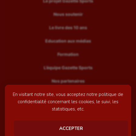
Le projet Gazette Sports
Nous soutenir
Le livre des 10 ans
Education aux médias
Formation
L’équipe Gazette Sports
Nos partenaires
En visitant notre site, vous acceptez notre politique de
Recrutement
confidentialité concernant les cookies, le suivi, les
Mentions légales
statistiques, etc.
Contactez-nous
ACCEPTER