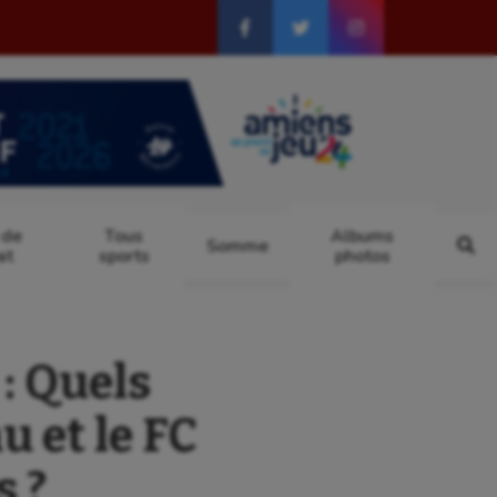
 de
Tous
Albums
Somme
at
sports
photos
: Quels
u et le FC
s ?