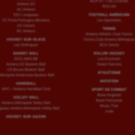
RCA (F) – Les Licornes
Amiens SC
RCA (H)
AC Amiens
ESC Longueau
FOOTBALL AMÉRICAIN
FC Porto Portugais d’Amiens
Les Spartiates
US Camon
TENNIS
RC Amiens
Amiens Athletic Club Tennis
HOCKEY-SUR-GLACE
Tennis Club Amiens Métropole
Les Gothiques
RCA Tennis
BASKET-BALL
ROLLER-HOCKEY
ESCLAMS BB
Les Ecureuils
Amiens SC Basket-Ball
Green Falcons
US Boves Basket-Ball
ATHLÉTISME
étropole Amiénoise Basket-Ball
NATATION
HANDBALL
AHC – Amiens Handball Club
SPORT DE COMBAT
Boxe Anglaise
VOLLEY-BALL
Boxe Française
Amiens Métropole Volley Ball
Muay Thaï
ueau Amiens Metropole Volley Ball
Judo
HOCKEY-SUR-GAZON