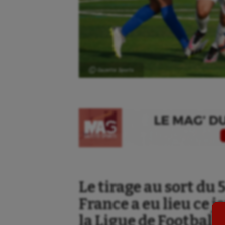
Ⓒ Gazette Sports
Aéronautique
Dan
Athlétisme
Equi
Auto
Esca
Le tirage au sort du
Aviron
Escr
France a eu lieu ce j
Balle à la main
Fitn
la Ligue de Football