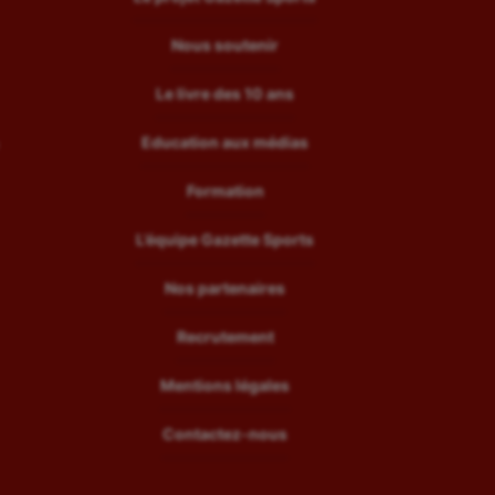
Nous soutenir
Le livre des 10 ans
Education aux médias
Formation
L’équipe Gazette Sports
Nos partenaires
Recrutement
Mentions légales
Contactez-nous