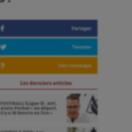
Partager
Tweeter
Une remarque
Les derniers articles
FOOTBALL (Ligue 3) : ASC,
Alain Pochat « Au départ,
il y a 18 favoris en lice »