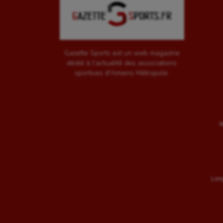
Gazette Sports est un web magazine
dédié à l'actualité des associations
sportives d'Amiens Métropole.
M
Long