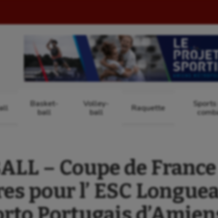
Basket-
Volley-
Sports
ll
Raquette
ball
ball
comb
LL – Coupe de France 
es pour l’ ESC Longuea
rto Portugais d’Amien