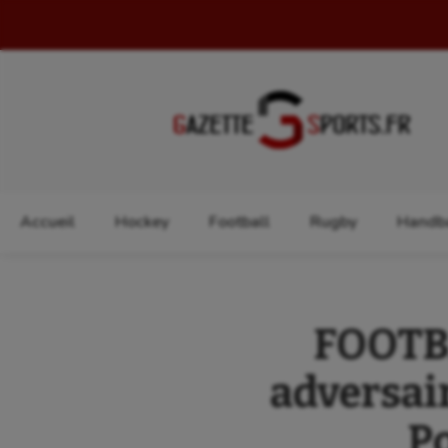
Rechercher :
Accueil
Hockey
Football
Rugby
Handba
FOOTBA
adversair
Po