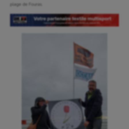
plage de Fouras.
Boules lyonnaises
Canoë-kayak
Cerf Volant
Cheerleading
Course à pied
Crossfit
Cyclisme
Danse
Equitation
Escalade
Escrime