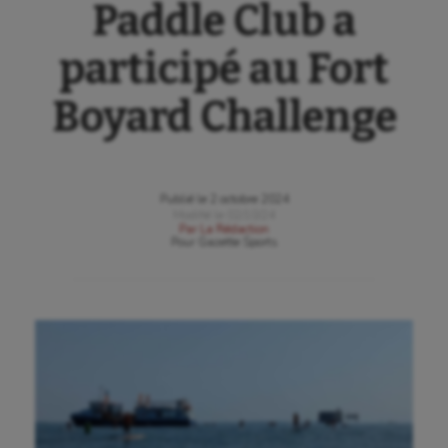
Paddle Club a
participé au Fort
Boyard Challenge
Publié le
2 octobre 2024
Modifié le
02/10/24
Par
La Rédaction
Pour
Gazette Sports