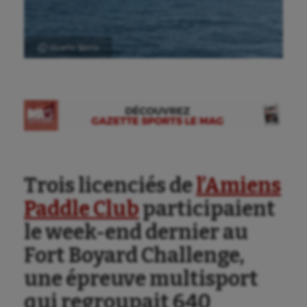
Ⓒ Gazette Sports
Trois licenciés de
l’Amiens
Paddle Club
participaient
le week-end dernier au
Fort Boyard Challenge,
une épreuve multisport
qui regroupait 640