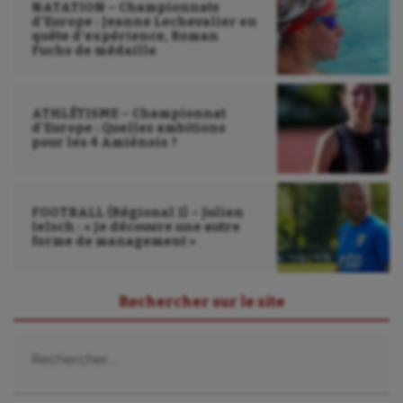
NATATION – Championnats
Tir à l'arc
d’Europe : Jeanne Lechevalier en
quête d’expérience, Roman
Fuchs de médaille
Triathlon
Ultimate frisbee
ATHLÉTISME – Championnat
d’Europe : Quelles ambitions
UNSS
pour les 4 Amiénois ?
Voile
Wakeboard
FOOTBALL (Régional 1) – Julien
Ielsch : « Je découvre une autre
Water-polo
forme de management »
Rechercher sur le site
Rechercher :