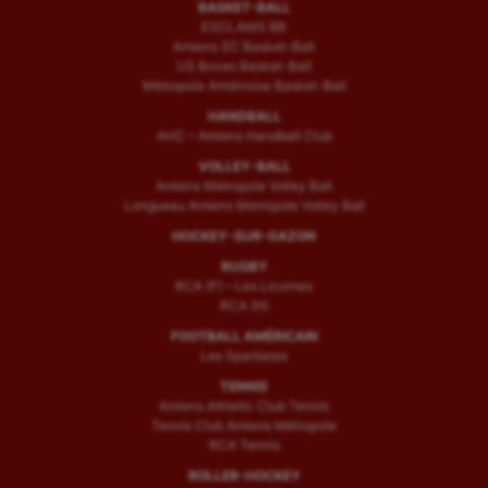
BASKET-BALL
ESCLAMS BB
Amiens SC Basket-Ball
US Boves Basket-Ball
Métropole Amiénoise Basket-Ball
HANDBALL
AHC – Amiens Handball Club
VOLLEY-BALL
Amiens Métropole Volley Ball
Longueau Amiens Metropole Volley Ball
HOCKEY-SUR-GAZON
RUGBY
RCA (F) – Les Licornes
RCA (H)
FOOTBALL AMÉRICAIN
Les Spartiates
TENNIS
Amiens Athletic Club Tennis
Tennis Club Amiens Métropole
RCA Tennis
ROLLER-HOCKEY