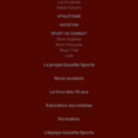
Les Ecureuils
Green Falcons
ATHLÉTISME
NATATION
SPORT DE COMBAT
Boxe Anglaise
Boxe Française
Muay Thaï
Judo
Le projet Gazette Sports
Nous soutenir
Le livre des 10 ans
Education aux médias
Formation
L’équipe Gazette Sports