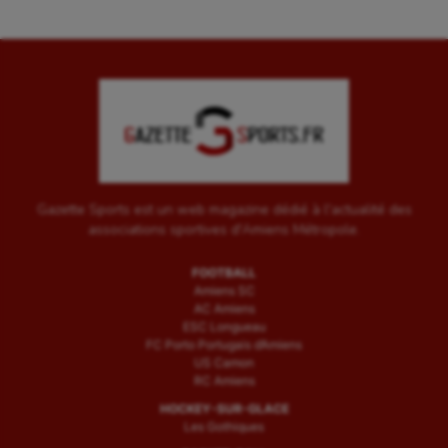
Gazette Sports est un web magazine dédié à l'actualité des
associations sportives d'Amiens Métropole.
FOOTBALL
Amiens SC
AC Amiens
ESC Longueau
FC Porto Portugais d’Amiens
US Camon
RC Amiens
HOCKEY-SUR-GLACE
Les Gothiques