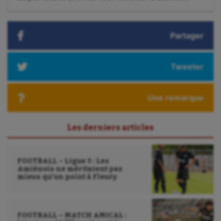
suivant
Tir à l'arc
:
Triathlon
Partager
Ultimate frisbee
UNSS
Tweeter
Voile
Une remarque
Wakeboard
Water-polo
Les derniers articles
FOOTBALL – Ligue 3 : Les
Amiénois ne méritaient pas
mieux qu’un point à Fleury
FOOTBALL – MATCH AMICAL :