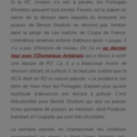
Si le RC Amiens n’a rien à perdre, les Portugais
d’Amiens peuvent tout perdre. Favoris sur le papier en
Flag football
raison de la division dans laquelle ils évoluent, les
Football américain
joueurs de Benoit Sturbois ne devront pas tomber
dans le piège de ces matchs de Coupe de France.
Futsal
L’entraîneur amiénois estime d’ailleurs qu’en
« coupe, il
n’y a pas d’histoire de niveau. On l’a vu
au dernier
Golf
tour avec l’Olympique Amiénois
qui a réussi à sortir
Gymnastique
une équipe de R2. Là, il y a beaucoup moins de
division d’écart, et surtout, il ne faut pas oublier que le
Gymnastique rythmique
RCA était en R2 la saison passée. »
La prudence est
Haltérophilie
donc de mise chez les Portugais, d’autant plus qu’une
multitude d’absences est encore à prévoir. C’est
Handisport
l’hécatombe pour Benoit Sturbois qui doit se passer
d’une quinzaine de joueurs au minimum, dont Poidevin,
Hippisme
Isambart et Coupelle qui sont très incertains.
Jeux Olympiques et Paralympiques
La semaine passée, en championnat, les Amiénois
Kayak-polo
encaissaient un revers à Saint-Omer. Malgré cela,