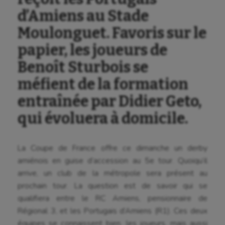
d’Amiens au Stade
Moulonguet. Favoris sur le
papier, les joueurs de
Benoît Sturbois se
méfient de la formation
entraînée par Didier Geto,
qui évoluera à domicile.
La Coupe de France offre ce dimanche un derby
amiénois en guise d’accession au 5e tour. Quoiqu’il
arrive, un club de la métropole sera présent au
prochain tour. La question est de savoir qui se
qualifiera entre le RC Amiens, pensionnaire de
Régional 3, et les Portugais d’Amiens (R1). Ces deux
équipes se connaissent bien, les joueurs, mais aussi