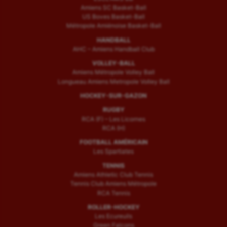
Amiens SC Basket-Ball
US Boves Basket-Ball
Métropole Amiénoise Basket-Ball
HANDBALL
AHC – Amiens Handball Club
VOLLEY-BALL
Amiens Métropole Volley Ball
Longueau Amiens Metropole Volley Ball
HOCKEY-SUR-GAZON
RUGBY
RCA (F) – Les Licornes
RCA (H)
FOOTBALL AMÉRICAIN
Les Spartiates
TENNIS
Amiens Athletic Club Tennis
Tennis Club Amiens Métropole
RCA Tennis
ROLLER-HOCKEY
Les Ecureuils
Green Falcons