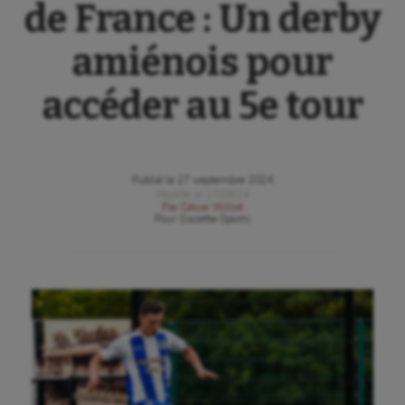
de France : Un derby
amiénois pour
accéder au 5e tour
Publié le
27 septembre 2024
Modifié le
27/09/24
Par
César Willot
Pour
Gazette Sports