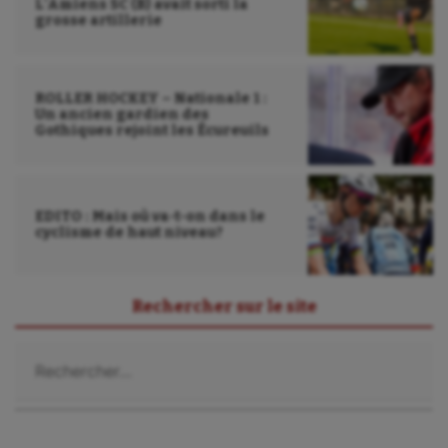
L’Amiens SC (B) avait sorti la
grosse artillerie
ROLLER HOCKEY – Nationale 1 :
Un ancien gardien des
Gothiques rejoint les Écureuils
EDITO : Mais où va-t-on dans le
cyclisme de haut niveau?
Rechercher sur le site
Rechercher :