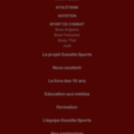
ATHLÉTISME
NATATION
SPORT DE COMBAT
Boxe Anglaise
Boxe Française
Muay Thaï
Judo
Le projet Gazette Sports
Nous soutenir
Le livre des 10 ans
Education aux médias
Formation
L’équipe Gazette Sports
Nos partenaires