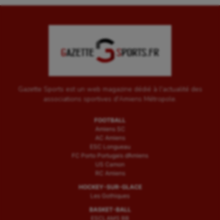
Gazette Sports est un web magazine dédié à l'actualité des
associations sportives d'Amiens Métropole.
FOOTBALL
Amiens SC
AC Amiens
ESC Longueau
FC Porto Portugais d’Amiens
US Camon
RC Amiens
HOCKEY-SUR-GLACE
Les Gothiques
BASKET-BALL
ESCLAMS BB