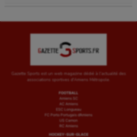
Gazette Sports est un web magazine dédié à l'actualité des
associations sportives d'Amiens Métropole.
FOOTBALL
Amiens SC
AC Amiens
ESC Longueau
FC Porto Portugais d’Amiens
US Camon
RC Amiens
HOCKEY-SUR-GLACE