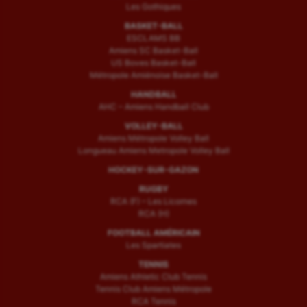
Les Gothiques
BASKET-BALL
ESCLAMS BB
Amiens SC Basket-Ball
US Boves Basket-Ball
Métropole Amiénoise Basket-Ball
HANDBALL
AHC – Amiens Handball Club
VOLLEY-BALL
Amiens Métropole Volley Ball
Longueau Amiens Metropole Volley Ball
HOCKEY-SUR-GAZON
RUGBY
RCA (F) – Les Licornes
RCA (H)
FOOTBALL AMÉRICAIN
Les Spartiates
TENNIS
Amiens Athletic Club Tennis
Tennis Club Amiens Métropole
RCA Tennis