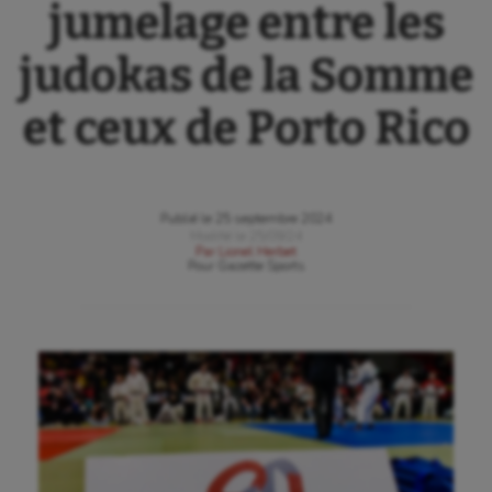
jumelage entre les
judokas de la Somme
et ceux de Porto Rico
Publié le
25 septembre 2024
Modifié le
25/09/24
Par
Lionel Herbet
Pour
Gazette Sports