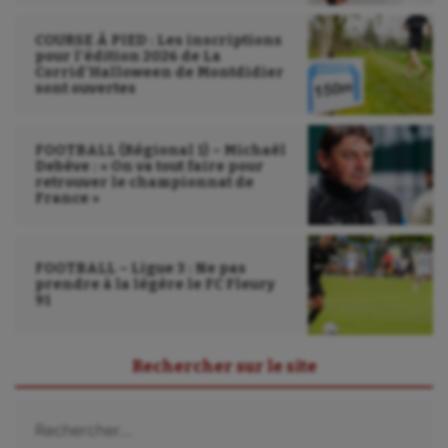
COURSE À PIED : Les inscriptions
pour l’édition 2026 de La
Corrid’Halloween de Montdidier
sont ouvertes
FOOTBALL (Régional 1) – Michaël
Debève : « On va tout faire pour
retrouver le championnat de
France »
FOOTBALL – Ligue 3 : Ne pas
prendre à la légère le FC Fleury
91
Rechercher sur le site
Rechercher :