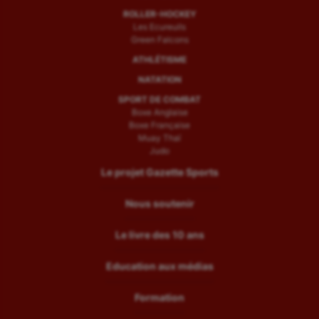
ROLLER-HOCKEY
Les Ecureuils
Green Falcons
ATHLÉTISME
NATATION
SPORT DE COMBAT
Boxe Anglaise
Boxe Française
Muay Thaï
Judo
Le projet Gazette Sports
Nous soutenir
Le livre des 10 ans
Education aux médias
Formation