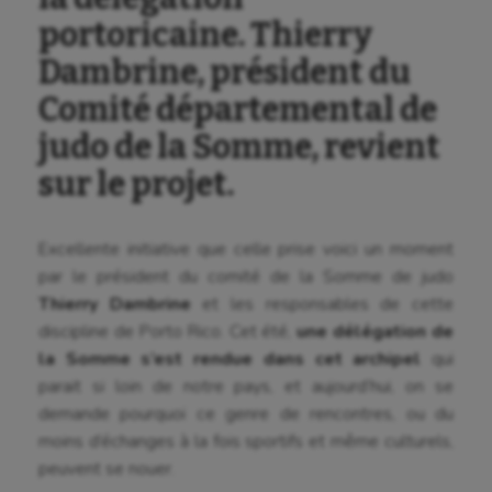
portoricaine. Thierry
Dambrine, président du
Comité départemental de
judo de la Somme, revient
sur le projet.
Excellente initiative que celle prise voici un moment
par le président du comité de la Somme de judo
Thierry Dambrine
et les responsables de cette
discipline de Porto Rico. Cet été,
une délégation de
la Somme s’est rendue dans cet archipel
qui
parait si loin de notre pays, et aujourd’hui, on se
demande pourquoi ce genre de rencontres, ou du
moins d’échanges à la fois sportifs et même culturels,
peuvent se nouer.