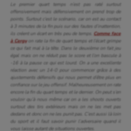
Le premier quart temps n’est pas raté surtout
offensivement mais défensivement on prend trop de
points. Surtout c’est le scénario, car on est au contact
à 3 minutes de la fin puis sur des fautes d’inattention,
ils créent un écart en très peu de temps.
Comme face
à Cergy
on rate la fin de quart temps et l’écart grimpe
ce qui fait mal à la tête. Dans le deuxième on fait jeu
égal mais on ne réduit pas le score et l’on bascule à
-16 à la pause ce qui est lourd. On a une excellente
réaction avec un 14-0 pour commencer grâce à des
ajustements défensifs qui nous permet d’être plus en
confiance sur le jeu offensif. Malheureusement on rate
encore la fin du quart temps et le dernier. On peut s’en
vouloir qu’à nous même car on a les shoots ouverts
surtout des tirs extérieurs mais on ne les met pas
dedans et donc on ne les punit pas. C’est aussi là loin
du sport et il faut savoir punir l’adversaire quand il
vous laisse autant de situations ouvertes.