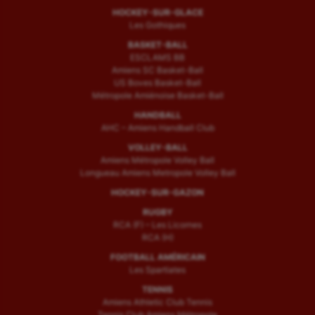
HOCKEY-SUR-GLACE
Les Gothiques
BASKET-BALL
ESCLAMS BB
Amiens SC Basket-Ball
US Boves Basket-Ball
Métropole Amiénoise Basket-Ball
HANDBALL
AHC – Amiens Handball Club
VOLLEY-BALL
Amiens Métropole Volley Ball
Longueau Amiens Metropole Volley Ball
HOCKEY-SUR-GAZON
RUGBY
RCA (F) – Les Licornes
RCA (H)
FOOTBALL AMÉRICAIN
Les Spartiates
TENNIS
Amiens Athletic Club Tennis
Tennis Club Amiens Métropole