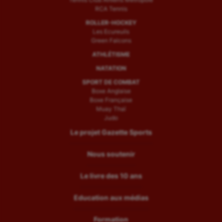
RCA Tennis
ROLLER-HOCKEY
Les Ecureuils
Green Falcons
ATHLÉTISME
NATATION
SPORT DE COMBAT
Boxe Anglaise
Boxe Française
Muay Thaï
Judo
Le projet Gazette Sports
Nous soutenir
Le livre des 10 ans
Education aux médias
Formation