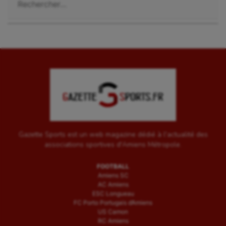
Gazette Sports est un web magazine dédié à l'actualité des
associations sportives d'Amiens Métropole.
FOOTBALL
Amiens SC
AC Amiens
ESC Longueau
FC Porto Portugais d’Amiens
US Camon
RC Amiens