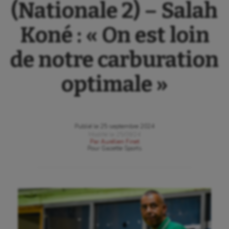
(Nationale 2) – Salah
Koné : « On est loin
de notre carburation
optimale »
Publié le
25 septembre 2024
Modifié le
25/09/24
Par
Aurélien Finet
Pour
Gazette Sports