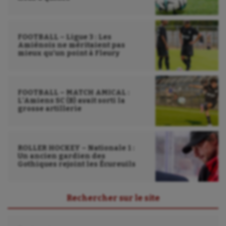
FOOTBALL – Ligue 3 : Les
Amiénois ne méritaient pas
mieux qu’un point à Fleury
FOOTBALL – MATCH AMICAL :
L’Amiens SC (B) avait sorti la
grosse artillerie
ROLLER HOCKEY – Nationale 1 :
Un ancien gardien des
Gothiques rejoint les Écureuils
Rechercher sur le site
Rechercher :