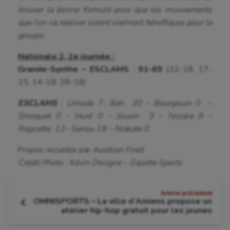
Tir
trouver la bonne formule pour que les mouvements
que l’on va réaliser soient vraiment bénéfiques pour le
Tir à l'arc
groupe.
Triathlon
Nationale 2, 2e journée :
Grande-Synthe – ESCLAMS
:
91-69
(32-18, 17-
Ultimate frisbee
15, 14-18, 28-18)
UNSS
ESCLAMS
: Umude 7- Bah 20 – Bourgouin 0 –
Voile
Sinoquet 0 – Huré 0 – Jouvin 3 – Nocara 9 –
Raguette 12– Sanou 18 – Niakate 0
Wakeboard
Propos recueillis par
Aurélien Finet
Water-polo
Crédit Photo : Kévin Devigne – Gazette Sports
Navigation
Article précédent
OMNISPORTS – La ville d’Amiens propose un
de
Article
atelier hip-hop gratuit pour les jeunes
précédent
: