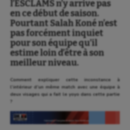
l’ESCLAMS n’y arrive pas
en ce début de saison.
Pourtant Salah Koné n’est
pas forcément inquiet
pour son équipe qu’il
estime loin d’être à son
meilleur niveau.
Comment expliquer cette inconstance à
l’intérieur d’un même match avec une équipe à
deux visages qui a fait le yoyo dans cette partie
?