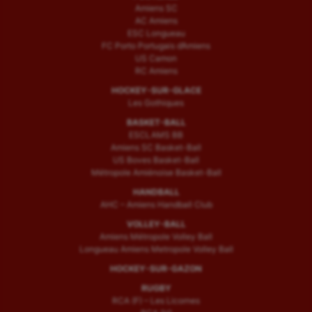
Amiens SC
AC Amiens
ESC Longueau
FC Porto Portugais d’Amiens
US Camon
RC Amiens
HOCKEY-SUR-GLACE
Les Gothiques
BASKET-BALL
ESCLAMS BB
Amiens SC Basket-Ball
US Boves Basket-Ball
Métropole Amiénoise Basket-Ball
HANDBALL
AHC – Amiens Handball Club
VOLLEY-BALL
Amiens Métropole Volley Ball
Longueau Amiens Metropole Volley Ball
HOCKEY-SUR-GAZON
RUGBY
RCA (F) – Les Licornes