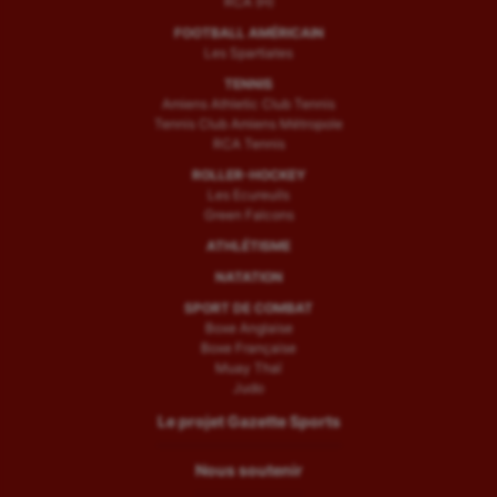
RCA (H)
FOOTBALL AMÉRICAIN
Les Spartiates
TENNIS
Amiens Athletic Club Tennis
Tennis Club Amiens Métropole
RCA Tennis
ROLLER-HOCKEY
Les Ecureuils
Green Falcons
ATHLÉTISME
NATATION
SPORT DE COMBAT
Boxe Anglaise
Boxe Française
Muay Thaï
Judo
Le projet Gazette Sports
Nous soutenir