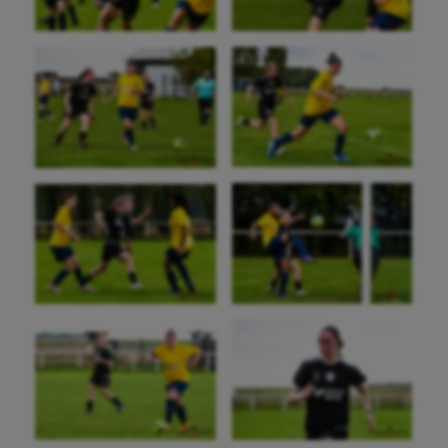
Golf
Gymnastique
Gymnastique rythmique
Haltérophilie
Handisport
Hippisme
Jeux Olympiques et Paralympiques
Kayak-polo
Korfbal
Longue paume
Moto