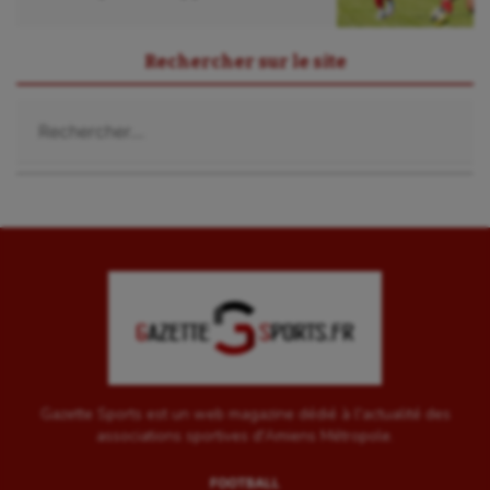
Rechercher sur le site
Rechercher :
Gazette Sports est un web magazine dédié à l'actualité des
associations sportives d'Amiens Métropole.
FOOTBALL