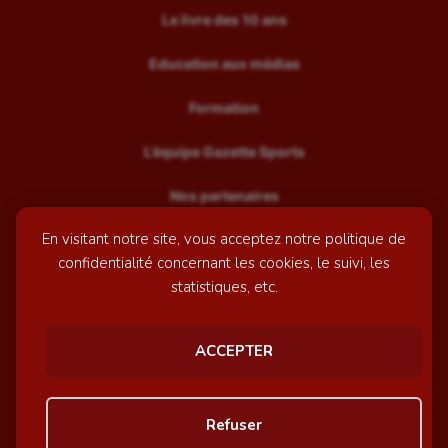
Le livre des 10 ans
Education aux médias
Formation
L’équipe Gazette Sports
Nos partenaires
En visitant notre site, vous acceptez notre politique de
Recrutement
confidentialité concernant les cookies, le suivi, les
Mentions légales
statistiques, etc.
Contactez-nous
ACCEPTER
© GazetteSports - 2026 | Site internet réalisé par
l'agence
Refuser
Awelty