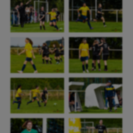
Aéronautique
Athlétisme
Auto
Aviron
Balle à la main
Ballon au poing
Baseball
Billard
Boules lyonnaises
Canoë-kayak
Cerf Volant
Cheerleading