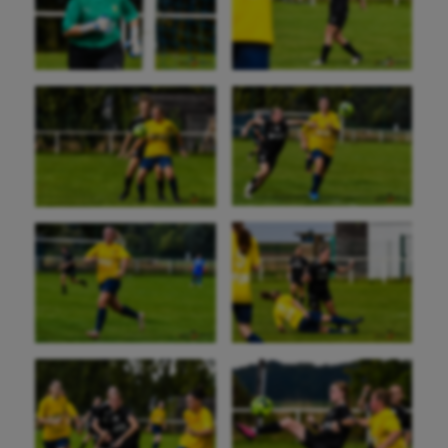
Course à pied
Crossfit
Cyclisme
Danse
Equitation
Escalade
Escrime
Fitness
Flag football
Football américain
Futsal