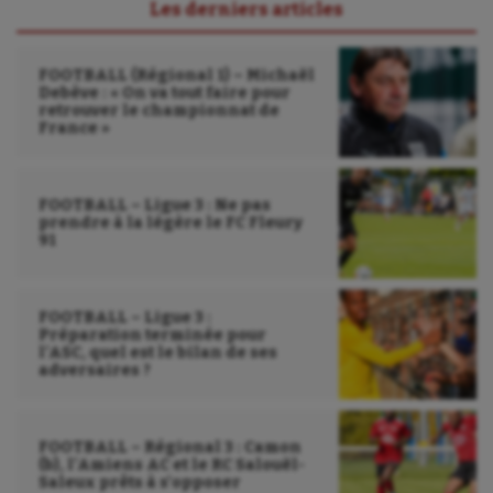
UNSS
Les derniers articles
Voile
FOOTBALL (Régional 1) – Michaël
Debève : « On va tout faire pour
Wakeboard
retrouver le championnat de
France »
Water-polo
FOOTBALL – Ligue 3 : Ne pas
prendre à la légère le FC Fleury
91
FOOTBALL – Ligue 3 :
Préparation terminée pour
l’ASC, quel est le bilan de ses
adversaires ?
FOOTBALL – Régional 3 : Camon
(b), l’Amiens AC et le RC Salouël-
Saleux prêts à s’opposer