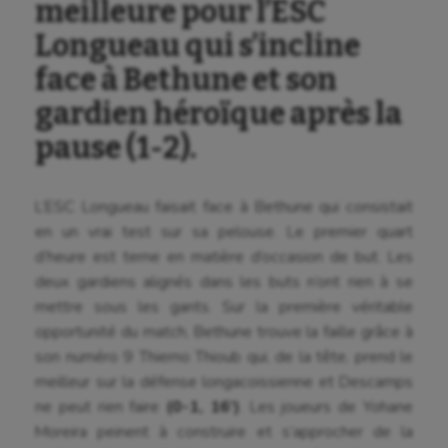
meilleure pour l’ESC
Longueau qui s’incline
face à Bethune et son
gardien héroïque après la
pause (1-2).
L’ESC Longueau faisait face à Bethune qui consistait
en un vrai test sur sa pelouse. Le premier quart
d’heure est terne en matière d’occasion de but. Les
deux gardiens alignés dans les buts n’ont rien à se
mettre sous les gants. Sur la première véritable
opportunité du match, Bethune trouve la faille grâce à
son numéro 9 Thierno Thioub qui, de la tête, prend le
meilleur sur la défense longacoissienne et Descamps
ne peut rien faire
(0-1, 16’)
. Les joueurs de Yohane
Aéronautique
Moreira peinent à construire et s’approcher de la