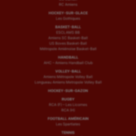
RC Amiens
HOCKEY-SUR-GLACE
Les Gothiques
BASKET-BALL
ESCLAMS BB
Amiens SC Basket-Ball
US Boves Basket-Ball
Métropole Amiénoise Basket-Ball
HANDBALL
AHC – Amiens Handball Club
VOLLEY-BALL
Amiens Métropole Volley Ball
Longueau Amiens Metropole Volley Ball
HOCKEY-SUR-GAZON
RUGBY
RCA (F) – Les Licornes
RCA (H)
FOOTBALL AMÉRICAIN
Les Spartiates
TENNIS