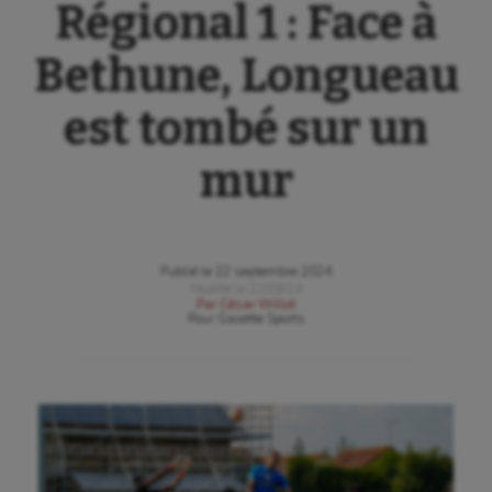
Régional 1 : Face à
Bethune, Longueau
est tombé sur un
mur
Publié le
22 septembre 2024
Modifié le
22/09/24
Par
César Willot
Pour
Gazette Sports