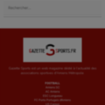
Rechercher :
Gazette Sports est un web magazine dédié à l'actualité des
associations sportives d'Amiens Métropole.
FOOTBALL
Amiens SC
AC Amiens
ESC Longueau
FC Porto Portugais d’Amiens
US Camon