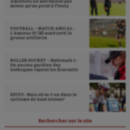
Voile
Amiénois ne méritaient pas
mieux qu’un point à Fleury
Wakeboard
Water-polo
FOOTBALL – MATCH AMICAL :
L’Amiens SC (B) avait sorti la
grosse artillerie
ROLLER HOCKEY – Nationale 1 :
Un ancien gardien des
Gothiques rejoint les Écureuils
EDITO : Mais où va-t-on dans le
cyclisme de haut niveau?
Rechercher sur le site