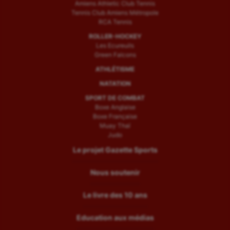
Amiens Athletic Club Tennis
Tennis Club Amiens Métropole
RCA Tennis
ROLLER-HOCKEY
Les Ecureuils
Green Falcons
ATHLÉTISME
NATATION
SPORT DE COMBAT
Boxe Anglaise
Boxe Française
Muay Thaï
Judo
Le projet Gazette Sports
Nous soutenir
Le livre des 10 ans
Education aux médias